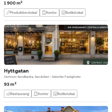
1 900 m²
Produktionslokal
Kontor
Butikslokal
Lagerlokal
Hyttgatan
Centrum-Sandbacka, Sandviken • Gästrike Fastigheter
93 m²
Restaurang
Kontor
Butikslokal
Produktionslokal