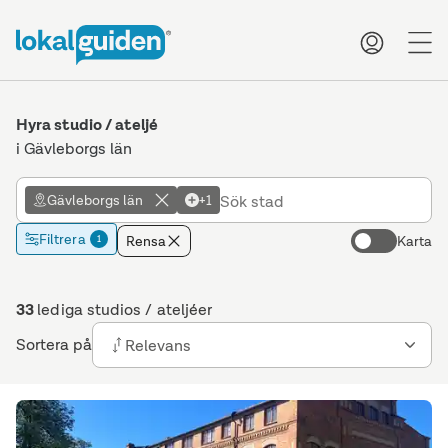
me
Hyra studio / ateljé
i Gävleborgs län
Gävleborgs län
+1
Filtrera
Rensa
Karta
1
33
lediga studios / ateljéer
Sortera på
Relevans