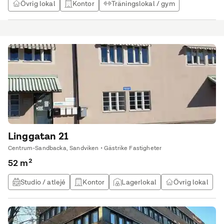
Övrig lokal
Kontor
Träningslokal / gym
Studio / atlejé
Linggatan 21
Centrum-Sandbacka, Sandviken • Gästrike Fastigheter
52 m²
Studio / atlejé
Kontor
Lagerlokal
Övrig lokal