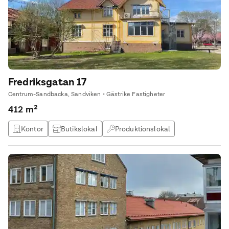
Fredriksgatan 17
Centrum-Sandbacka, Sandviken • Gästrike Fastigheter
412 m²
Kontor
Butikslokal
Produktionslokal
Lagerlokal