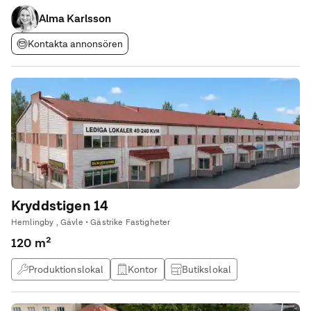
möjligheter. Varmt välkommen att kontakta oss för mer
information och visning!
Alma Karlsson
Kontakta annonsören
Kryddstigen 14
Hemlingby , Gävle • Gästrike Fastigheter
120 m²
Produktionslokal
Kontor
Butikslokal
Lagerlokal