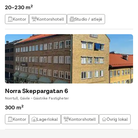
20–230 m²
Kontor
Kontorshotell
Studio / atlejé
Norra Skeppargatan 6
Norrtull, Gävle • Gästrike Fastigheter
300 m²
Kontor
Lagerlokal
Kontorshotell
Övrig lokal