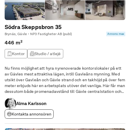
Södra Skeppsbron 35
Brynäs, Gävle • NP3 Fastigheter AB (publ)
Annons max
446 m²
Kontor
Studio / atlejé
Nu finns möjlighet att hyra nyrenoverade kontorslokaler på ett
av Gävles mest attraktiva lägen, intill Gavleåns mynning. Med
utsikt över Gavleån och Gävle strand och en takhöjd på över fem
meter erbjuds här en arbetsplats utöver det vanliga. Här får man
dessutom både promenadavstånd till Gävle centralstation och
egna parkeringsplatser på fastigheten.
Alma Karlsson
Kontakta annonsören