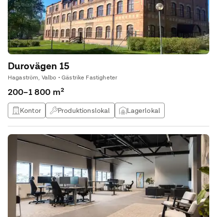
Durovägen 15
Hagaström, Valbo • Gästrike Fastigheter
200–1 800 m²
Kontor
Produktionslokal
Lagerlokal
Övrig lokal