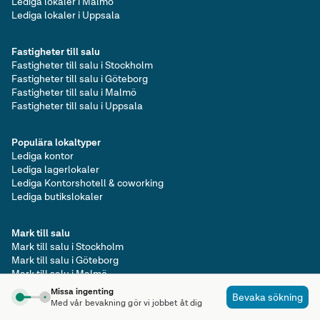
Lediga lokaler i Malmö
Lediga lokaler i Uppsala
Fastigheter till salu
Fastigheter till salu i Stockholm
Fastigheter till salu i Göteborg
Fastigheter till salu i Malmö
Fastigheter till salu i Uppsala
Populära lokaltyper
Lediga kontor
Lediga lagerlokaler
Lediga Kontorshotell & coworking
Lediga butikslokaler
Mark till salu
Mark till salu i Stockholm
Mark till salu i Göteborg
Mark till salu i Malmö
Mark till salu i Uppsala
Missa ingenting
Bevaka sökning
Prenumerera på nyhetsbrev
Med vår bevakning gör vi jobbet åt dig