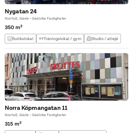
Nygatan 24
Norrtull, Gävle • Gästrike Fastigheter
350 m²
Butikslokal
Träningslokal / gym
Studio / atlejé
Norra Köpmangatan 11
Norrtull, Gävle • Gästrike Fastigheter
315 m²