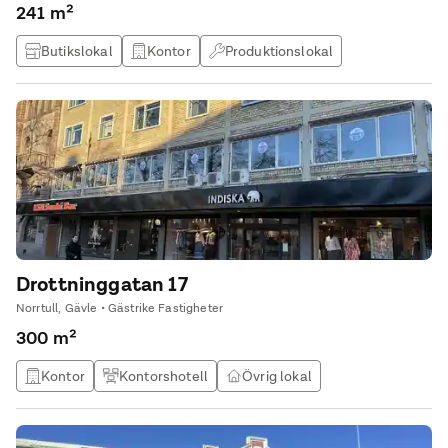
241 m²
Butikslokal
Kontor
Produktionslokal
Kontorshotell
Drottninggatan 17
Norrtull, Gävle • Gästrike Fastigheter
300 m²
Kontor
Kontorshotell
Övrig lokal
Träningslokal / gym