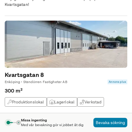
Kvartsgatan!
Kvartsgatan 8
Enköping • Stendörren Fastigheter AB
Annons plus
300 m²
Produktionslokal
Lagerlokal
Verkstad
Möjlighet att hyra lager/verkstad med tillhörande kontor.
Missa ingenting
Bevaka sökning
Med vår bevakning gör vi jobbet åt dig