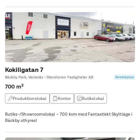
Kokillgatan 7
Bäckby Park, Västerås • Stendörren Fastigheter AB
Annons plus
700 m²
Produktionslokal
Kontor
Butikslokal
Lagerlokal
Butiks-/Showroomslokal – 700 kvm med Fantastiskt Skyltläge i
Bäckby uthyres!