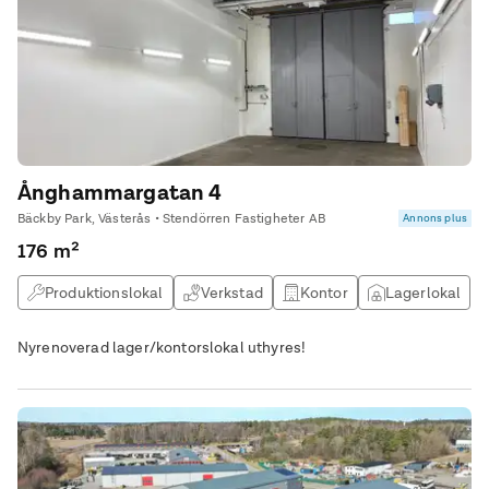
Ånghammargatan 4
Bäckby Park, Västerås • Stendörren Fastigheter AB
Annons plus
176 m²
Produktionslokal
Verkstad
Kontor
Lagerlokal
Nyrenoverad lager/kontorslokal uthyres!