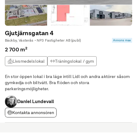
Gjutjärnsgatan 4
Bäckby, Västerås • NP3 Fastigheter AB (publ)
Annons max
2 700 m²
Livsmedelslokal
Träningslokal / gym
Logistiklokal
Kontor
En stor öppen lokal i bra läge intill Lidl och andra aktörer såsom
gymkedja och biltvätt. Bra flöden och stora
parkeringsmöjligheter.
Daniel Lundevall
Kontakta annonsören