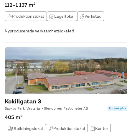
112–1 137 m²
Produktionslokal
Lagerlokal
Verkstad
Nyproducerade verksamhetslokaler!
Kokillgatan 3
Bäckby Park, Västerås • Stendörren Fastigheter AB
Annons plus
405 m²
Utbildningslokal
Produktionslokal
Kontor