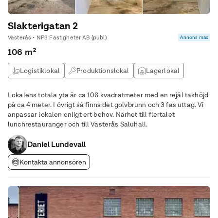
Slakterigatan 2
Västerås • NP3 Fastigheter AB (publ)
Annons max
106 m²
Logistiklokal
Produktionslokal
Lagerlokal
Verkstad
Lokalens totala yta är ca 106 kvadratmeter med en rejäl takhöjd
på ca 4 meter. I övrigt så finns det golvbrunn och 3 fas uttag. Vi
anpassar lokalen enligt ert behov. Närhet till flertalet
lunchrestauranger och till Västerås Saluhall.
Daniel Lundevall
Kontakta annonsören