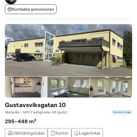
Kontakta annonsören
Gustavsviksgatan 10
Västerås • NP3 Fastigheter AB (publ)
Annons max
295–448 m²
Utbildningslokal
Kontor
Lagerlokal