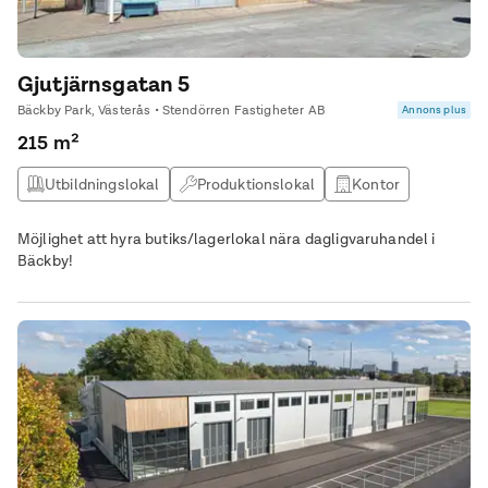
Gjutjärnsgatan 5
Bäckby Park, Västerås • Stendörren Fastigheter AB
Annons plus
215 m²
Utbildningslokal
Produktionslokal
Kontor
Butikslokal
Möjlighet att hyra butiks/lagerlokal nära dagligvaruhandel i
Bäckby!