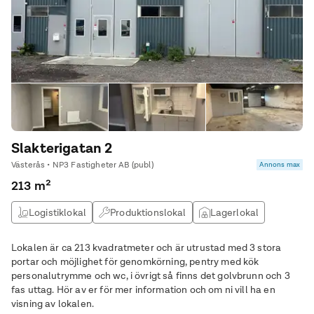
Slakterigatan 2
Västerås • NP3 Fastigheter AB (publ)
Annons max
213 m²
Logistiklokal
Produktionslokal
Lagerlokal
Verkstad
Lokalen är ca 213 kvadratmeter och är utrustad med 3 stora
portar och möjlighet för genomkörning, pentry med kök
personalutrymme och wc, i övrigt så finns det golvbrunn och 3
fas uttag. Hör av er för mer information och om ni vill ha en
visning av lokalen.