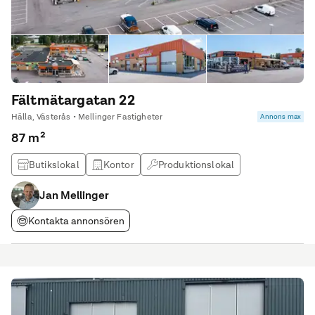
Fältmätargatan 22
Hälla, Västerås • Mellinger Fastigheter
Annons max
87 m²
Butikslokal
Kontor
Produktionslokal
Lagerlokal
Jan Mellinger
Kontakta annonsören