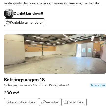
mötesplats där företagare kan känna sig hemma, med enkla
kommunikationer runt om Västerås och utan parkeringskrångel.
Daniel Lundevall
Kontakta annonsören
Saltängsvägen 18
Sjöhagen, Västerås • Stendörren Fastigheter AB
Annons plus
200 m²
Produktionslokal
Verkstad
Lagerlokal