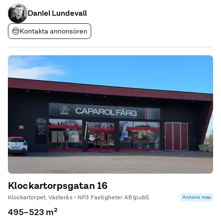
Daniel Lundevall
Kontakta annonsören
Klockartorpsgatan 16
Klockartorpet, Västerås • NP3 Fastigheter AB (publ)
Annons max
495–523 m²