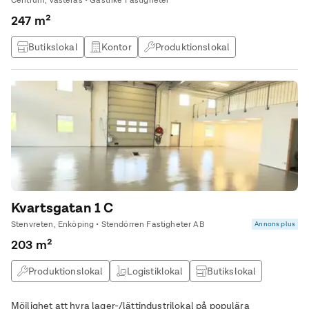
Centrum, Västerås • Gästrike Fastigheter
247 m²
Butikslokal
Kontor
Produktionslokal
Lagerlokal
Kvartsgatan 1 C
Stenvreten, Enköping • Stendörren Fastigheter AB
Annons plus
203 m²
Produktionslokal
Logistiklokal
Butikslokal
Lagerlokal
Möjlighet att hyra lager-/lättindustrilokal på populära