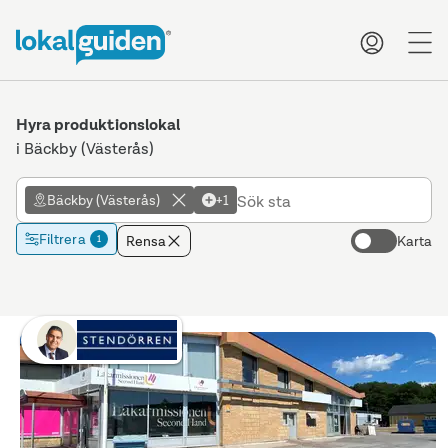
me
Hyra produktionslokal
i Bäckby (Västerås)
Bäckby (Västerås)
+1
Filtrera
Rensa
Karta
1