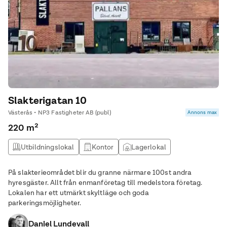
Slakterigatan 10
Västerås • NP3 Fastigheter AB (publ)
Annons max
220 m²
Utbildningslokal
Kontor
Lagerlokal
Produktionslokal
På slakterieområdet blir du granne närmare 100st andra
hyresgäster. Allt från enmanföretag till medelstora företag.
Lokalen har ett utmärkt skyltläge och goda
parkeringsmöjligheter.
Daniel Lundevall