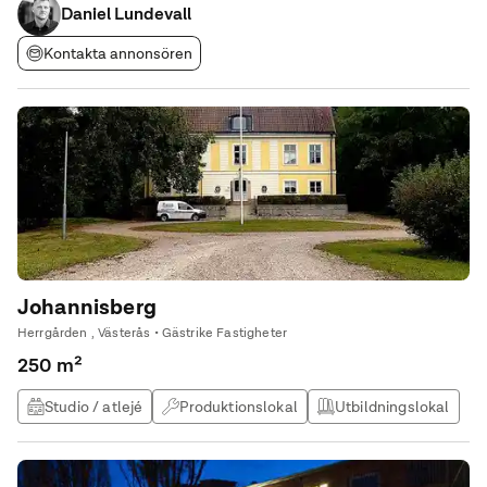
Daniel Lundevall
Kontakta annonsören
Johannisberg
Herrgården , Västerås • Gästrike Fastigheter
250 m²
Studio / atlejé
Produktionslokal
Utbildningslokal