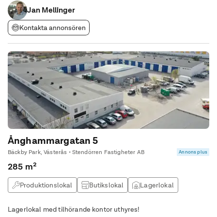
Jan Mellinger
Kontakta annonsören
Ånghammargatan 5
Bäckby Park, Västerås • Stendörren Fastigheter AB
Annons plus
285 m²
Produktionslokal
Butikslokal
Lagerlokal
Verkstad
Lagerlokal med tilhörande kontor uthyres!