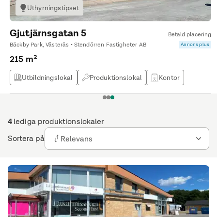
Uthyrningstipset
Gjutjärnsgatan 5
Betald placering
Bäckby Park, Västerås • Stendörren Fastigheter AB
Annons plus
215 m²
Utbildningslokal
Produktionslokal
Kontor
Butikslokal
1
2
3
4
lediga produktionslokaler
Sortera på
Relevans