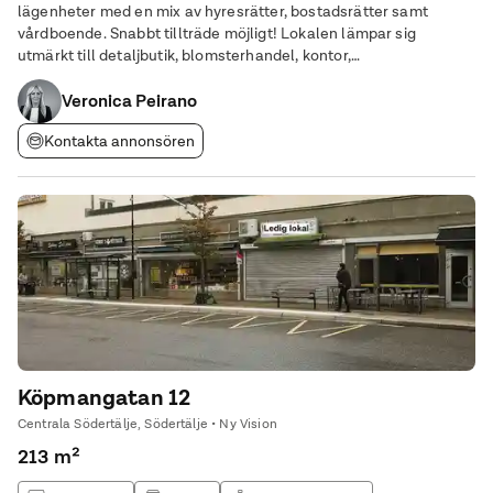
lägenheter med en mix av hyresrätter, bostadsrätter samt
vårdboende. Snabbt tillträde möjligt! Lokalen lämpar sig
utmärkt till detaljbutik, blomsterhandel, kontor,
frisör/barberare/skönhetssalong eller liknande verksamhet.
Lokalen är fördelad i två plan vardera om 74,5 kvm med
Veronica Peirano
Kontakta annonsören
Köpmangatan 12
Centrala Södertälje, Södertälje • Ny Vision
213 m²