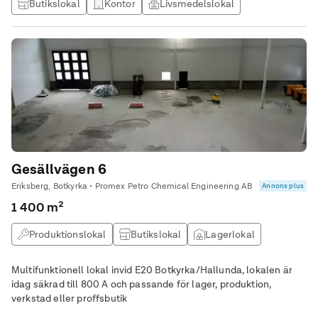
Butikslokal
Kontor
Livsmedelslokal
Gesällvägen 6
Eriksberg, Botkyrka • Promex Petro Chemical Engineering AB
Annons plus
1 400 m²
Produktionslokal
Butikslokal
Lagerlokal
Övrig lokal
Multifunktionell lokal invid E20 Botkyrka/Hallunda, lokalen är
idag säkrad till 800 A och passande för lager, produktion,
verkstad eller proffsbutik