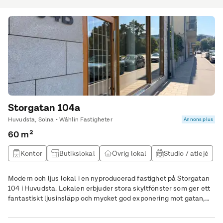
Storgatan 104a
Huvudsta, Solna • Wåhlin Fastigheter
Annons plus
60 m²
Kontor
Butikslokal
Övrig lokal
Studio / atlejé
Modern och ljus lokal i en nyproducerad fastighet på Storgatan
104 i Huvudsta. Lokalen erbjuder stora skyltfönster som ger ett
fantastiskt ljusinsläpp och mycket god exponering mot gatan,
perfekt för butik, showroom, kontor eller annan verksamhet.