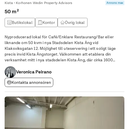
Kista • Korhonen Wedin Property Advisors
Annons max
50 m²
Butikslokal
Kontor
Övrig lokal
Livsmedelslokal
Nyproducerad lokal för Café/Enklare Restaurang/Bar eller
liknande om 50 kvm i nya Stadsdelen Kista Äng vid
Klaksviksgatan 12. Möjlighet till uteservering i ett soligt läge
precis invid Kista Ängstorget. Välkommen att etablera din
verksamhet mitt i nya stadsdelen Kista Äng, där cirka 1600
bostäder, skola och förskola planeras i kvartersstruktur med
Veronica Peirano
parker och torg. Eftersom lokalen
Kontakta annonsören