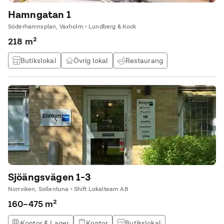
Hamngatan 1
Söderhamnsplan, Vaxholm • Lundberg & Kock
218 m²
Butikslokal
Övrig lokal
Restaurang
Träningslokal / gym
Sjöängsvägen 1-3
Norrviken, Sollentuna • Shift Lokalteam AB
160–475 m²
Kontor & Lager
Kontor
Butikslokal