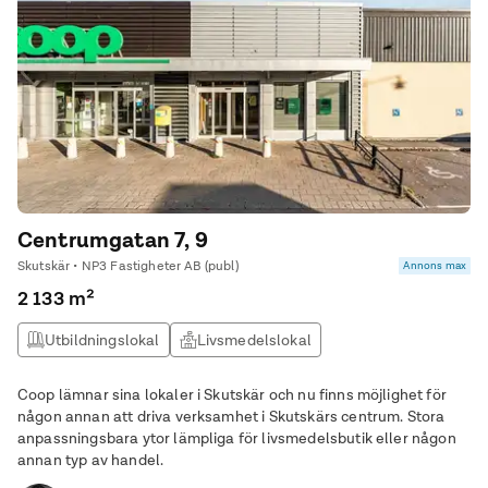
Centrumgatan 7, 9
Skutskär • NP3 Fastigheter AB (publ)
Annons max
2 133 m²
Utbildningslokal
Livsmedelslokal
Träningslokal / gym
Vårdlokal
Coop lämnar sina lokaler i Skutskär och nu finns möjlighet för
någon annan att driva verksamhet i Skutskärs centrum. Stora
anpassningsbara ytor lämpliga för livsmedelsbutik eller någon
annan typ av handel.