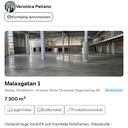
stadsdel med liv, rörelse och ett brett utbud av service, handel
och mötesplatser. Ett perfekt läge för dig
Veronica Peirano
Kontakta annonsören
Malaxgatan 1
Akalla, Stockholm • Promex Petro Chemical Engineering AB
Annons plus
7 300 m²
Lagerlokal
Butikslokal
Produktionslokal
Övrig lokal
Utmärkt läge invid E4 och framtida förbifarten, Yrkesbutik -