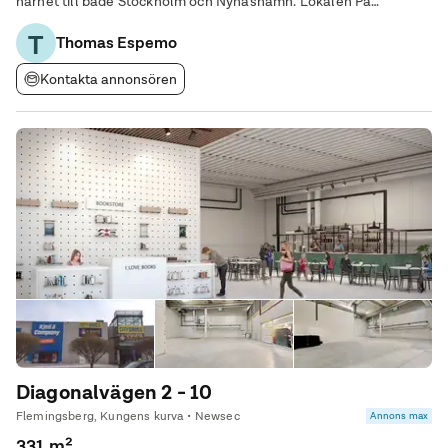
närhet till både Stockholm och Nynäshamn. Lokalen På
entréplanet möts du av en generös takhöjd på över 6 meter och
T
en rejäl vikport (3,8 m hög / 3,3 m bred) med
Thomas Espemo
Kontakta annonsören
Diagonalvägen 2 - 10
Flemingsberg, Kungens kurva • Newsec
Annons max
331 m²