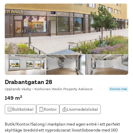
Drabantgatan 28
Upplands Väsby • Korhonen Wedin Property Advisors
Annons max
149 m²
Butikslokal
Kontor
Livsmedelslokal
Övrig lokal
Butik/Kontor/Salong i markplan med egen entré i ett perfekt
skyltläge bredvid ett nyproducerat livsstilsboende med 160