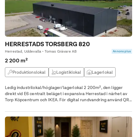
HERRESTADS TORSBERG 820
Herrestad, Uddevalla • Tomas Grävare AB
Annons plus
2 200 m²
Produktionslokal
Logistiklokal
Lagerlokal
Kontor
Ledig industrilokal/höglager/lagerlokal 2 200m², den ligger
direkt vid E6 centralt beläget i expansiva Herrestad i närhet av
Torp Köpcentrum och IKEA. För digital rundvandring använd QR-
koden eller kopiera följande länk:
https://rundvandring.kasa360.se/2200kvm-TomasGravare