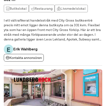
Butikslokal
Restaurang
Livsmedelslokal
I ett vältrafikerat handelsstråk med City Gross butiksentré
precis mitt emot ligger denna butiksyta om ca 331 kvm. Flexibel
yta som har en öppen front mot City Gross förköp. Här är ett bra
stråk med många förbipasserande under stor del av dagen. I
denna galleria ligger även Leos Lekland, Apotek, Subway samt
en frisör och telefonbutik. Vi söker för denna yta ett passande
E
koncept som blir ett
Erik Wahlberg
Kontakta annonsören