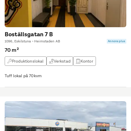
Boställsgatan 7 B
1096, Eskilstuna • Heimstaden AB
Annons plus
70 m²
Produktionslokal
Verkstad
Kontor
Kontorshotell
Tuff lokal på 70kvm