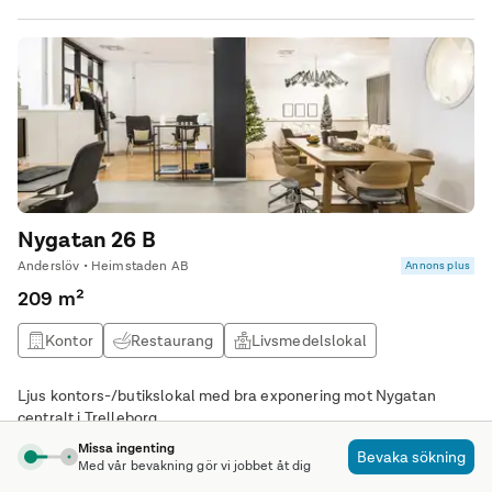
Nygatan 26 B
Anderslöv • Heimstaden AB
Annons plus
209 m²
Kontor
Restaurang
Livsmedelslokal
Butikslokal
Ljus kontors-/butikslokal med bra exponering mot Nygatan
centralt i Trelleborg.
Missa ingenting
Bevaka sökning
Med vår bevakning gör vi jobbet åt dig