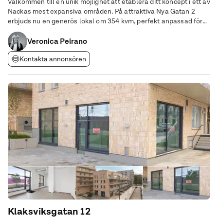
Välkommen till en unik möjlighet att etablera ditt koncept i ett av
Nackas mest expansiva områden. På attraktiva Nya Gatan 2
erbjuds nu en generös lokal om 354 kvm, perfekt anpassad för
café- eller butiksetablering som vill dra nytta av ett starkt flöde
av boende,
Veronica Peirano
Kontakta annonsören
Klaksviksgatan 12