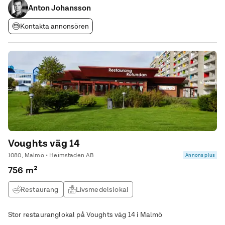
Anton Johansson
Kontakta annonsören
Voughts väg 14
1080, Malmö • Heimstaden AB
Annons plus
756 m²
Restaurang
Livsmedelslokal
Stor restauranglokal på Voughts väg 14 i Malmö