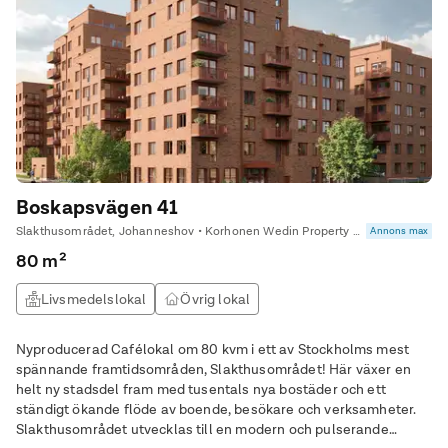
Boskapsvägen 41
Slakthusområdet, Johanneshov • Korhonen Wedin Property Advisors
Annons max
80 m²
Livsmedelslokal
Övrig lokal
Nyproducerad Cafélokal om 80 kvm i ett av Stockholms mest
spännande framtidsområden, Slakthusområdet! Här växer en
helt ny stadsdel fram med tusentals nya bostäder och ett
ständigt ökande flöde av boende, besökare och verksamheter.
Slakthusområdet utvecklas till en modern och pulserande