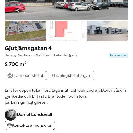
Gjutjärnsgatan 4
Bäckby, Västerås • NP3 Fastigheter AB (publ)
Annons max
2 700 m²
Livsmedelslokal
Träningslokal / gym
Logistiklokal
Kontor
En stor öppen lokal i bra läge intill Lidl och andra aktörer såsom
gymkedja och biltvätt. Bra flöden och stora
parkeringsmöjligheter.
Daniel Lundevall
Kontakta annonsören