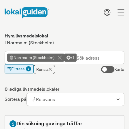
me
Hyra livsmedelslokal
i Norrmalm (Stockholm)
Norrmalm (Stockholm)
+1
Filtrera
Rensa
Karta
1
0
lediga livsmedelslokaler
Sortera på
Relevans
Din sökning gav inga träffar