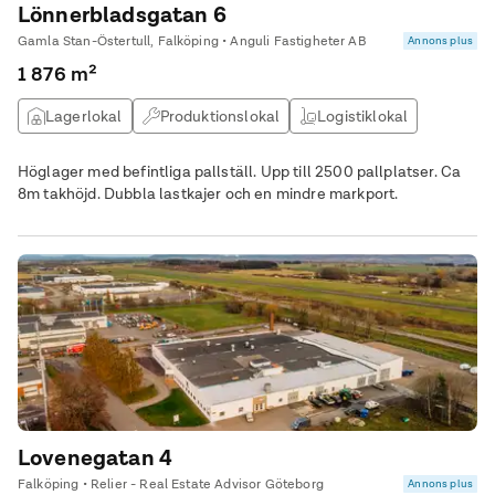
Lönnerbladsgatan 6
Gamla Stan-Östertull, Falköping • Anguli Fastigheter AB
Annons plus
1 876 m²
Lagerlokal
Produktionslokal
Logistiklokal
Kontor
Höglager med befintliga pallställ. Upp till 2500 pallplatser. Ca
8m takhöjd. Dubbla lastkajer och en mindre markport.
Lovenegatan 4
Falköping • Relier - Real Estate Advisor Göteborg
Annons plus