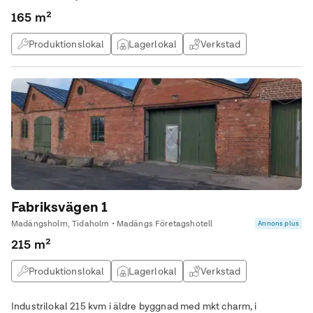
165 m²
Produktionslokal
Lagerlokal
Verkstad
Studio / atlejé
Fabriksvägen 1
Madängsholm, Tidaholm • Madängs Företagshotell
Annons plus
215 m²
Produktionslokal
Lagerlokal
Verkstad
Industrilokal 215 kvm i äldre byggnad med mkt charm, i