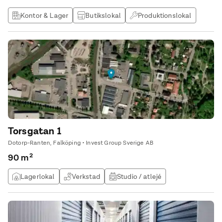
Kontor & Lager
Butikslokal
Produktionslokal
Lagerlokal
Torsgatan 1
Dotorp-Ranten, Falköping • Invest Group Sverige AB
90 m²
Lagerlokal
Verkstad
Studio / atlejé
Kontor & Lager