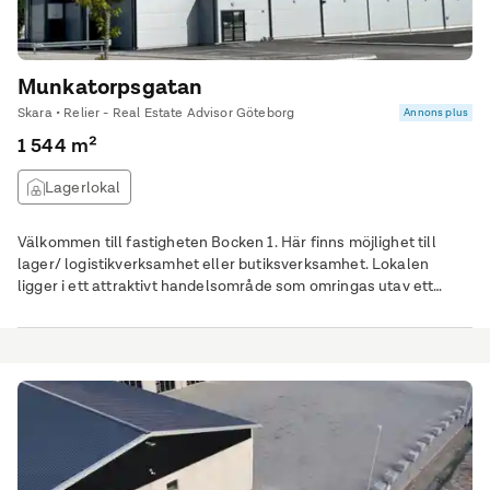
Munkatorpsgatan
Skara • Relier - Real Estate Advisor Göteborg
Annons plus
1 544 m²
Lagerlokal
Välkommen till fastigheten Bocken 1. Här finns möjlighet till
lager/ logistikverksamhet eller butiksverksamhet. Lokalen
ligger i ett attraktivt handelsområde som omringas utav ett
flertal butiker, såsom Coop, Dollarstore och Elon. Det perfekta
läget i krysset mellan E20 och riksväg 184 medger en hög
genomströmning. Kontakta oss på Relier för mer information!