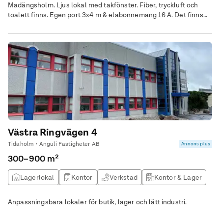
Madängsholm. Ljus lokal med takfönster. Fiber, tryckluft och
toalett finns. Egen port 3x4 m & elabonnemang 16 A. Det finns
ev. möjlighet till kontor/personalutrymme i separat byggnad om
så önskas.
Västra Ringvägen 4
Tidaholm • Anguli Fastigheter AB
Annons plus
300–900 m²
Lagerlokal
Kontor
Verkstad
Kontor & Lager
Anpassningsbara lokaler för butik, lager och lätt industri.