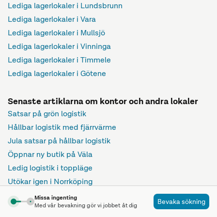
Lediga lagerlokaler i Lundsbrunn
Lediga lagerlokaler i Vara
Lediga lagerlokaler i Mullsjö
Lediga lagerlokaler i Vinninga
Lediga lagerlokaler i Timmele
Lediga lagerlokaler i Götene
Senaste artiklarna om kontor och andra lokaler
Satsar på grön logistik
Hållbar logistik med fjärrvärme
Jula satsar på hållbar logistik
Öppnar ny butik på Väla
Ledig logistik i toppläge
Utökar igen i Norrköping
Här ökade företagandet mest under första halvåret
Missa ingenting
Bevaka sökning
Med vår bevakning gör vi jobbet åt dig
Är vi förälskade i känslan av nytt?