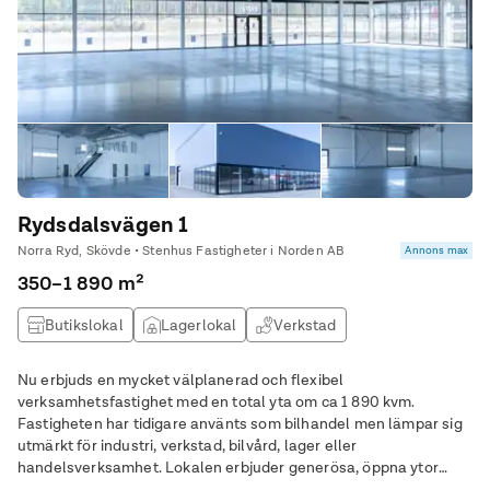
Rydsdalsvägen 1
Norra Ryd, Skövde • Stenhus Fastigheter i Norden AB
Annons max
350–1 890 m²
Butikslokal
Lagerlokal
Verkstad
Nu erbjuds en mycket välplanerad och flexibel
verksamhetsfastighet med en total yta om ca 1 890 kvm.
Fastigheten har tidigare använts som bilhandel men lämpar sig
utmärkt för industri, verkstad, bilvård, lager eller
handelsverksamhet. Lokalen erbjuder generösa, öppna ytor
med hög takhöjd som skapar utmärkta förutsättningar för