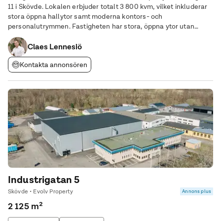
11 i Skövde. Lokalen erbjuder totalt 3 800 kvm, vilket inkluderar
stora öppna hallytor samt moderna kontors- och
personalutrymmen. Fastigheten har stora, öppna ytor utan
störande pelare och hög takhöjd, vilket skapar en flexibel miljö
som lämpar sig för olika typer av verksamheter
Claes Lennesiö
Kontakta annonsören
Industrigatan 5
Skövde • Evolv Property
Annons plus
2 125 m²