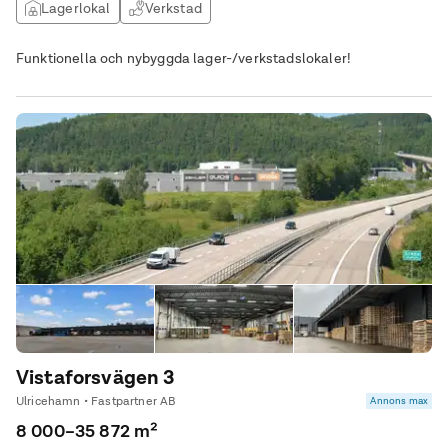
Lagerlokal
Verkstad
Funktionella och nybyggda lager-/verkstadslokaler!
Vistaforsvägen 3
Ulricehamn • Fastpartner AB
Annons max
8 000–35 872 m²