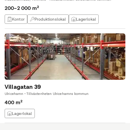
200–2 000 m²
Kontor
Produktionslokal
Lagerlokal
Kontorshotell
Villagatan 39
Ulricehamn • Tillväxtenheten Ulricehamns kommun
400 m²
Lagerlokal