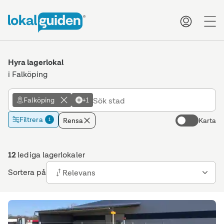
me
Hyra lagerlokal
i Falköping
Falköping
+1
Filtrera
Rensa
Karta
1
12
lediga lagerlokaler
Sortera på
Relevans