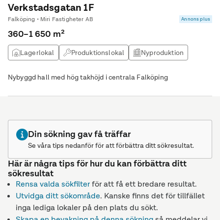
Verkstadsgatan 1F
Falköping • Miri Fastigheter AB
Annons plus
360–1 650 m²
Lagerlokal
Produktionslokal
Nyproduktion
Logistiklokal
Nybyggd hall med hög takhöjd i centrala Falköping
Din sökning gav få träffar
Se våra tips nedanför för att förbättra ditt sökresultat.
Här är några tips för hur du kan förbättra ditt
sökresultat
Rensa valda sökfilter
för att få ett bredare resultat.
Utvidga ditt sökområde
. Kanske finns det för tillfället
inga lediga lokaler på den plats du sökt.
Skapa en bevakning på denna sökning
så meddelar vi