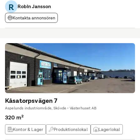
R
effektiv produktion, lagerhållning eller fordonsrelaterad
Robin Jansson
verksamhet.
Kontakta annonsören
Kåsatorpsvägen 7
Aspelunds industriområde, Skövde • Västerhuset AB
320 m²
Kontor & Lager
Produktionslokal
Lagerlokal
Verkstad