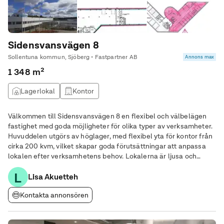
Sidensvansvägen 8
Sollentuna kommun, Sjöberg • Fastpartner AB
Annons max
1 348 m²
Lagerlokal
Kontor
Välkommen till Sidensvansvägen 8 en flexibel och välbelägen
fastighet med goda möjligheter för olika typer av verksamheter.
Huvuddelen utgörs av höglager, med flexibel yta för kontor från
cirka 200 kvm, vilket skapar goda förutsättningar att anpassa
lokalen efter verksamhetens behov. Lokalerna är ljusa och
funktionella med bra planlösning, och fastigheten har ett
L
strategiskt läge med närhet till
Lisa Akuetteh
Kontakta annonsören