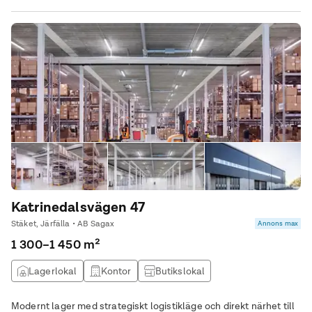
Katrinedalsvägen 47
Stäket, Järfälla • AB Sagax
Annons max
1 300–1 450 m²
Lagerlokal
Kontor
Butikslokal
Produktionslokal
Modernt lager med strategiskt logistikläge och direkt närhet till