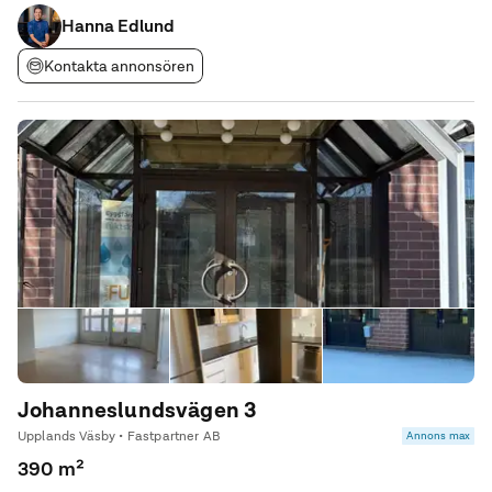
ryms nio byggnader öster om E4 och två byggnader väster om
E4. Det här är en
Hanna Edlund
Kontakta annonsören
Johanneslundsvägen 3
Upplands Väsby • Fastpartner AB
Annons max
390 m²