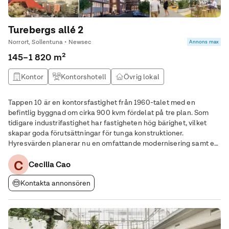
Turebergs allé 2
Norrort, Sollentuna • Newsec
Annons max
145–1 820 m²
Kontor
Kontorshotell
Övrig lokal
Tappen 10 är en kontorsfastighet från 1960-talet med en
befintlig byggnad om cirka 900 kvm fördelat på tre plan. Som
tidigare industrifastighet har fastigheten hög bärighet, vilket
skapar goda förutsättningar för tunga konstruktioner.
Hyresvärden planerar nu en omfattande modernisering samt en
påbyggnad med två våningar, vilket kommer att utöka totalytan
C
till 4 520 kvm. Fastigheten kommer även
Cecilia Cao
Kontakta annonsören