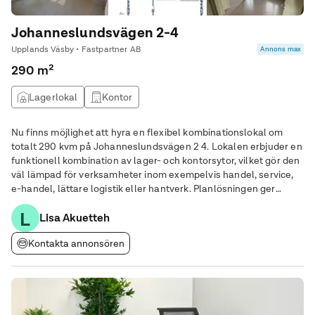
Johanneslundsvägen 2-4
Upplands Väsby • Fastpartner AB
Annons max
290 m²
Lagerlokal
Kontor
Nu finns möjlighet att hyra en flexibel kombinationslokal om
totalt 290 kvm på Johanneslundsvägen 2 4. Lokalen erbjuder en
funktionell kombination av lager- och kontorsytor, vilket gör den
väl lämpad för verksamheter inom exempelvis handel, service,
e-handel, lättare logistik eller hantverk. Planlösningen ger
effektiva arbetsytor med goda möjligheter att anpassa
L
dispositionen efter verksamhetens
Lisa Akuetteh
Kontakta annonsören