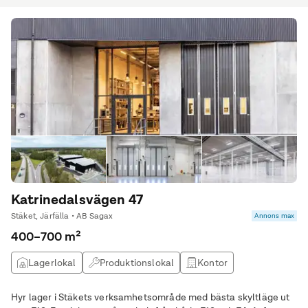
Katrinedalsvägen 47
Stäket, Järfälla • AB Sagax
Annons max
400–700 m²
Lagerlokal
Produktionslokal
Kontor
Övrig lokal
Hyr lager i Stäkets verksamhetsområde med bästa skyltläge ut