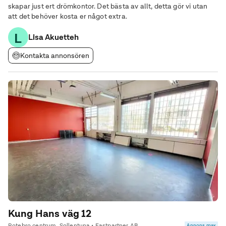
skapar just ert drömkontor. Det bästa av allt, detta gör vi utan
att det behöver kosta er något extra.
L
Lisa Akuetteh
Kontakta annonsören
Kung Hans väg 12
Rotebro centrum, Sollentuna • Fastpartner AB
Annons max