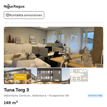
kontorshotell som helst i vårt omfattande globala nätverk och
börja jobba – så sällan eller så ofta du
Regus
Kontakta annonsören
Tuna Torg 3
Vallentuna Centrum, Vallentuna • Fastpartner AB
Annons max
148 m²