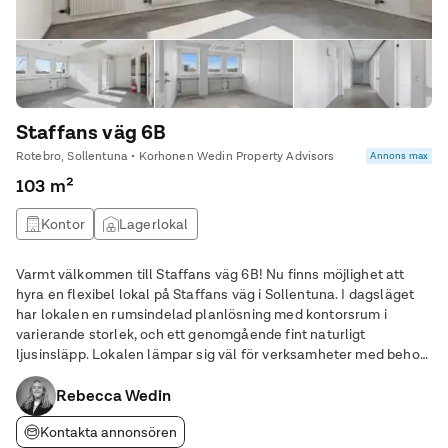
Staffans väg 6B
Rotebro, Sollentuna • Korhonen Wedin Property Advisors
Annons max
103 m²
Kontor
Lagerlokal
Varmt välkommen till Staffans väg 6B! Nu finns möjlighet att
hyra en flexibel lokal på Staffans väg i Sollentuna. I dagsläget
har lokalen en rumsindelad planlösning med kontorsrum i
varierande storlek, och ett genomgående fint naturligt
ljusinsläpp. Lokalen lämpar sig väl för verksamheter med behov
av både administrativa ytor och plats för exempelvis
varuhantering, mindre lager eller showroom.
Rebecca Wedin
Kontakta annonsören