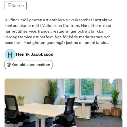
Kontor
Nu finns möjligheten att etablera er verksamhet i attraktiva
kontorslokaler mitt i Vallentuna Centrum. Här sitter ni med
närhet till service, handel, restauranger och all tänkbar
vardagsservice ett perfekt läge för både medarbetare och
besökare. Fastigheten genomgår just nu en omfattande
upprustning, vilket ger er en unik möjlighet att flytta in i helt
H
nyrenoverade, moderna och fräscha kontor.
Henrik Jacobsson
Kontakta annonsören