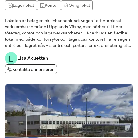
Lagerlokal
Kontor
Övrig lokal
Lokalen är belägen på Johanneslundsvägen i ett etablerat
verksamhetsområde i Upplands Väsby, med närhet till flera
företag, kontor och lagerverksamheter. Här erbjuds en flexibel
lokal med både kontorsytor och lager, där kontoret har en egen
entré och lagret nås via entré och portar. I direkt anslutning till
fastigheten ligger restaurangen Henkes Lunch Buffet, vilket gör
L
det enkelt för både
Lisa Akuetteh
Kontakta annonsören