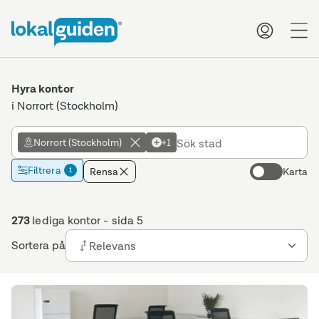
me
Hyra kontor
i Norrort (Stockholm)
Norrort (Stockholm)
+1
Filtrera
Rensa
Karta
1
273
lediga kontor
- sida 5
Sortera på
Relevans