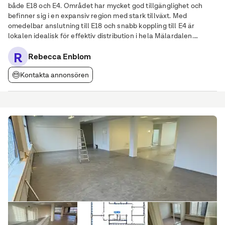
både E18 och E4. Området har mycket god tillgänglighet och
befinner sig i en expansiv region med stark tillväxt. Med
omedelbar anslutning till E18 och snabb koppling till E4 är
lokalen idealisk för effektiv distribution i hela Mälardalen.
Fastigheten är väl anpassad för tung trafik med smidig
R
vägaccess som underlättar lastning och
Rebecca Enblom
Kontakta annonsören