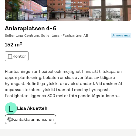
Aniaraplatsen 4-6
Sollentuna Centrum, Sollentuna • Fastpartner AB
Annons max
152 m²
Kontor
Planlösningen är flexibel och möjlighet finns att tillskapa en
öppen planlösning. Lokalen önskas överlåtas av tidigare
hyresgäst. Befintliga ytskikt är av ok standard. Vid önskemål
anpassas lokalens ytskikt i samråd med ny hyresgäst.
Fastigheten ligger ca 300 meter från pendeltågstationen.
Garageplats finns i fastigheten att hyra.
L
Lisa Akuetteh
Kontakta annonsören