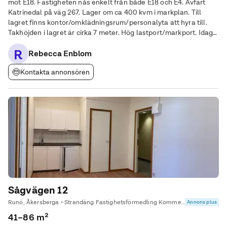
mot E18. Fastigheten nås enkelt från både E18 och E4. Avfart
Katrinedal på väg 267. Lager om ca 400 kvm i markplan. Till
lagret finns kontor/omklädningsrum/personalyta att hyra till.
Takhöjden i lagret är cirka 7 meter. Hög lastport/markport. Idag
hyr Sandvik ca två tredjedelar av fastigheten. Fastigheten är
R
nybyggd och
Rebecca Enblom
Kontakta annonsören
Sågvägen 12
Runö, Åkersberga • Strandäng Fastighetsförmedling Kommersiella
Annons plus
41–86 m²