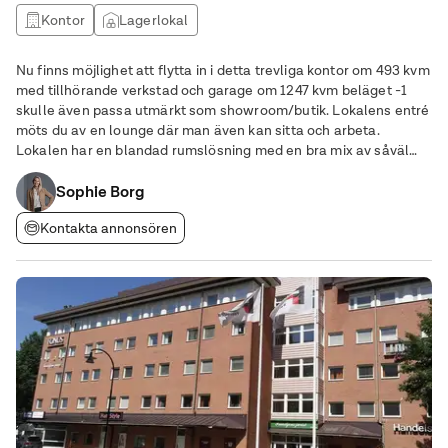
Kontor
Lagerlokal
Nu finns möjlighet att flytta in i detta trevliga kontor om 493 kvm
med tillhörande verkstad och garage om 1247 kvm beläget -1
skulle även passa utmärkt som showroom/butik. Lokalens entré
möts du av en lounge där man även kan sitta och arbeta.
Lokalen har en blandad rumslösning med en bra mix av såväl
större som mindre mötesrum, arbetsrum och konferensrum.
Fräscht pentry med tillhörande
Sophie Borg
Kontakta annonsören