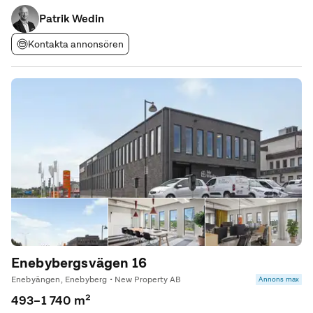
med flera separata kontors/mötesrum i olika storlekar för att
Patrik Wedin
möta olika behov. Här finns även: -Trevlig
Kontakta annonsören
Enebybergsvägen 16
Enebyängen, Enebyberg • New Property AB
Annons max
493–1 740 m²