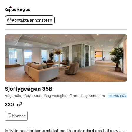
medarbetare. Våra stora kontor är helt förvaltade och vi tar
hand om
Regus
Kontakta annonsören
Sjöflygvägen 35B
Hägernäs, Täby • Strandäng Fastighetsförmedling Kommersiella
Annons plus
330 m²
Kontor
Inflyttningsklar kontorslokal med hög standard och full service –