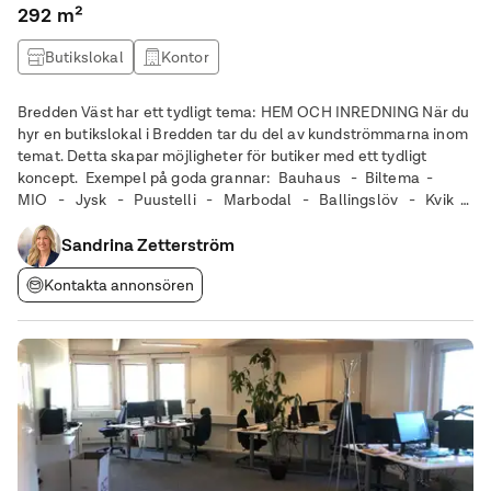
292 m²
Butikslokal
Kontor
Bredden Väst har ett tydligt tema: HEM OCH INREDNING När du
hyr en butikslokal i Bredden tar du del av kundströmmarna inom
temat. Detta skapar möjligheter för butiker med ett tydligt
koncept. Exempel på goda grannar: Bauhaus - Biltema -
MIO - Jysk - Puustelli - Marbodal - Ballingslöv - Kvik
- HTH Kök - Säkra Fastigheter - Poolkungen - Nordic Pool
-
Sandrina Zetterström
Kontakta annonsören