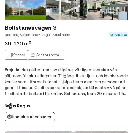
Bollstanäsvägen 3
Rotebro, Sollentuna • Regus Stockholm
Annons max
30–120 m²
Kontor
Kontorshotell
Erbjudandet gäller i mån av tillgång. Vänligen kontakta vårt
säljteam för aktuella priser. Tillgång till ett ljust och inspirerande
kontor som utformats för att hjälpa team med fem personer att
göra sitt bästa. Ge dina senaste idéer skjuts till nästa nivå på en
flexibel arbetsplats i hjärtat av Sollentuna, bara 20 minuter från
centrala Stockholm. Upptäck ett utmärkt läge där du kan växa
ditt
Regus
Kontakta annonsören