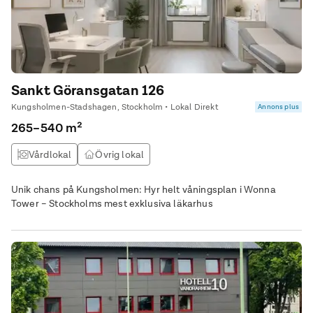
drift. Den egna gården ger dessutom plats för uppställning,
rangering eller annan extern verksamhet.
Sankt Göransgatan 126
Kungsholmen-Stadshagen, Stockholm • Lokal Direkt
Annons plus
265–540 m²
Vårdlokal
Övrig lokal
Unik chans på Kungsholmen: Hyr helt våningsplan i Wonna
Tower – Stockholms mest exklusiva läkarhus