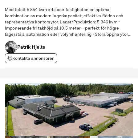
Med totalt 5 854 kvm erbjuder fastigheten en optimal
kombination av modern lagerkapacitet, effektiva flöden och
representativa kontorsytor. Lager/Produktion: 5 346 kvm •
Imponerande fri takhöjd på 10,5 meter – perfekt för högre
lagerställ, automation eller volymhantering • Stora öppna ytor
med mycket god flexibilitet Kontor (Plan 3): 508 kvm • Moderna
ljusa lokaler med god standard • Möjlighet
Patrik Hjelte
Kontakta annonsören