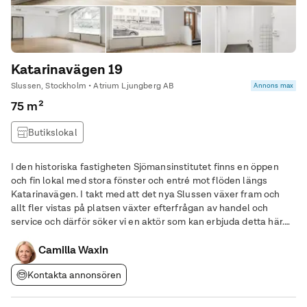
Katarinavägen 19
Slussen, Stockholm • Atrium Ljungberg AB
Annons max
75 m²
Butikslokal
I den historiska fastigheten Sjömansinstitutet finns en öppen
och fin lokal med stora fönster och entré mot flöden längs
Katarinavägen. I takt med att det nya Slussen växer fram och
allt fler vistas på platsen växter efterfrågan av handel och
service och därför söker vi en aktör som kan erbjuda detta här.
Hyran är 4000 kr/kvm. Ytan kan inte anpassas för matservering
eller kontor.
Camilla Waxin
Kontakta annonsören