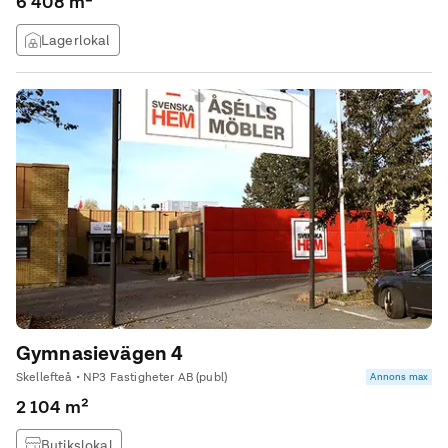
6 408 m²
Lagerlokal
Gymnasievägen 4
Skellefteå • NP3 Fastigheter AB (publ)
Annons max
2 104 m²
Butikslokal