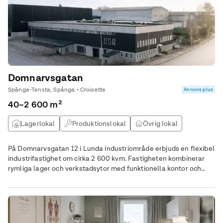
Domnarvsgatan
Spånga-Tensta, Spånga • Croisette
Annons plus
40–2 600 m²
Lagerlokal
Produktionslokal
Övrig lokal
Verkstad
På Domnarvsgatan 12 i Lunda industriområde erbjuds en flexibel
industrifastighet om cirka 2 600 kvm. Fastigheten kombinerar
rymliga lager och verkstadsytor med funktionella kontor och
lämpar sig för verksamheter inom industri, logistik, service,
teknik och produktion. Lokalerna kan nyttjas av en större
verksamhet eller delas upp i flera naturliga enheter. Byggnaden
har välplanerade ytor, flera markportar, lastkaj och en generös
gårdsyta gör det enkelt att hantera gods, transporter och daglig