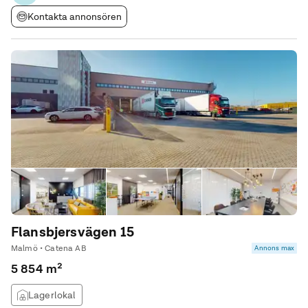
Kontakta annonsören
Flansbjersvägen 15
Malmö • Catena AB
Annons max
5 854 m²
Lagerlokal