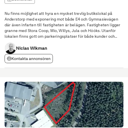
Nu finns möjlighet att hyra en mycket trevlig butikslokal på
Anderstorp med exponering mot både E4 och Gymnasievägen
där även infarten till fastigheten är belägen. Fastigheten ligger
granne med Stora Coop, Mio, Willys, Jula och Hööks. Utanför
lokalen finns gott om parkeringsplatser för både kunder och
personal vilket ger ett lättillgängligt och kundvänligt läge. För
ytterligare information
Niclas Wikman
Kontakta annonsören