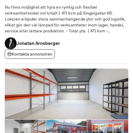
Nu finns möjlighet att hyra en rymlig och flexibel
verksamhetslokal om totalt 1 471 kvm på Singelgatan 6B.
Lokalen erbjuder stora sammanhängande ytor och god logistik,
vilket gör den väl lämpad för verksamheter inom lager, handel,
service eller lättare produktion. - Total yta: 1 471 kvm -
Lager/butik: ca 1 160 kvm - Kontor: ca 311 kvm på två plan - Port
för in- och utlastning - Inhägnad
Jonatan Arnsberger
Kontakta annonsören