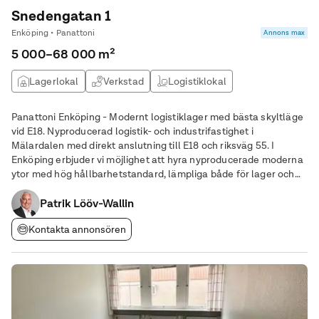
Snedengatan 1
Enköping • Panattoni
Annons max
5 000–68 000 m²
Lagerlokal
Verkstad
Logistiklokal
Panattoni Enköping - Modernt logistiklager med bästa skyltläge
vid E18. Nyproducerad logistik- och industrifastighet i
Mälardalen med direkt anslutning till E18 och riksväg 55. I
Enköping erbjuder vi möjlighet att hyra nyproducerade moderna
ytor med hög hållbarhetstandard, lämpliga både för lager och
lättare industri, med ett utmärkt logistikläge i Mälardalen.
Fastigheten ligger i direkt
Patrik Lööv-Wallin
Kontakta annonsören