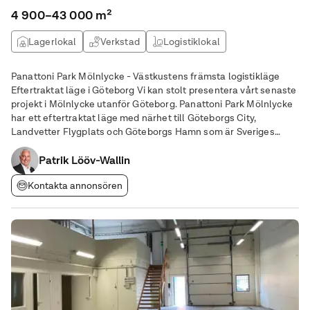
4 900–43 000 m²
Lagerlokal
Verkstad
Logistiklokal
Panattoni Park Mölnlycke - Västkustens främsta logistikläge
Eftertraktat läge i Göteborg Vi kan stolt presentera vårt senaste
projekt i Mölnlycke utanför Göteborg. Panattoni Park Mölnlycke
har ett eftertraktat läge med närhet till Göteborgs City,
Landvetter Flygplats och Göteborgs Hamn som är Sveriges
viktigaste logistiknav. Med skyltläge mot riksväg 40 erbjuds bra
synlighet och närhet till de
Patrik Lööv-Wallin
Kontakta annonsören