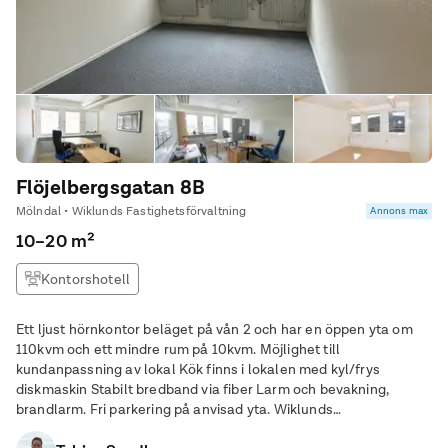
Flöjelbergsgatan 8B
Mölndal • Wiklunds Fastighetsförvaltning
Annons max
10–20 m²
Kontorshotell
Ett ljust hörnkontor beläget på vån 2 och har en öppen yta om
110kvm och ett mindre rum på 10kvm. Möjlighet till
kundanpassning av lokal Kök finns i lokalen med kyl/frys
diskmaskin Stabilt bredband via fiber Larm och bevakning,
brandlarm. Fri parkering på anvisad yta. Wiklunds
fastighetsförvaltning är den lilla fastighetsvärden som finns där