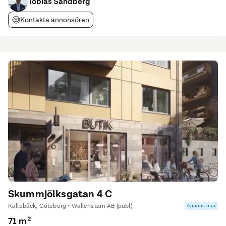
Tobias Sandberg
för våra hyresgäster. Välkomna att kontakta
Kontakta annonsören
Skummjölksgatan 4 C
Kallebäck, Göteborg • Wallenstam AB (publ)
Annons max
71 m²