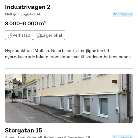
Industrivägen 2
Mullsjö • Logistea AB
Annons plus
3 000–8 000 m²
Verkstad
Lagerlokal
Nyproduktion i Mullsjö. Nu erbjuder vi möjligheten till
nyproducerade lokaler som anpassas till verksamhetens behov.
Storgatan 15
Gamla Stan-Östertull, Falköping • Stårnsviken AB
Annons plus