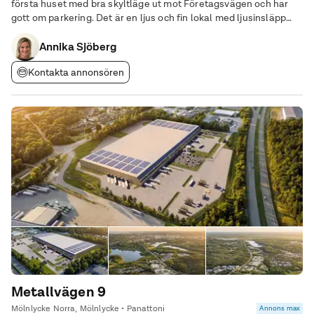
första huset med bra skyltläge ut mot Företagsvägen och har
gott om parkering. Det är en ljus och fin lokal med ljusinsläpp
från tre sidor.
Annika Sjöberg
Kontakta annonsören
Metallvägen 9
Mölnlycke Norra, Mölnlycke • Panattoni
Annons max