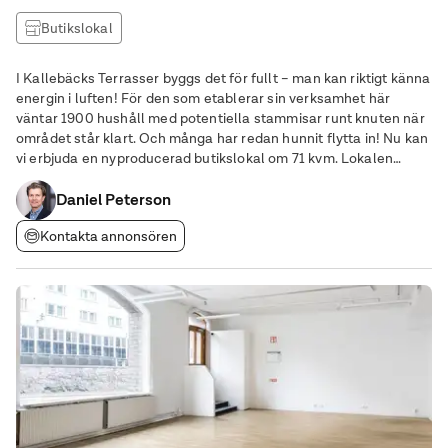
Butikslokal
I Kallebäcks Terrasser byggs det för fullt – man kan riktigt känna
energin i luften! För den som etablerar sin verksamhet här
väntar 1900 hushåll med potentiella stammisar runt knuten när
området står klart. Och många har redan hunnit flytta in! Nu kan
vi erbjuda en nyproducerad butikslokal om 71 kvm. Lokalen
ligger på ett attraktivt hörn med stora fönsterpartier och är en
del av det nya
Daniel Peterson
Kontakta annonsören