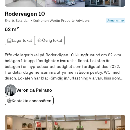
Rodervägen 10
Ekerö, Solsidan • Korhonen Wedin Property Advisors
Annons max
62 m²
Lagerlokal
Övrig lokal
Effektiv lagerlokal på Rodervägen 10 i Jungfrusund om 62 kvm
belägen 1 tr upp i fastigheten (varuhiss finns). Lokalen är
belägen i en nyproducerad fastighet som färdigställdes 2022.
Här delar du gemensamma utrymmen såsom pentry, WC med
dusch. Lokalen har bla; -Smidig in/urlastning via varuhiss som
tar EU pall (hissen tar 1000 kg) -WC, Pentry, Dusch -God takhöjd
om 3,5 m vid lägsta punkt
Veronica Peirano
Kontakta annonsören