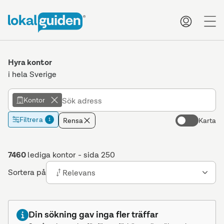
me
Hyra kontor
i hela Sverige
Kontor
Filtrera
Rensa
Karta
1
7460
lediga kontor
- sida 250
Sortera på
Relevans
Din sökning gav inga fler träffar