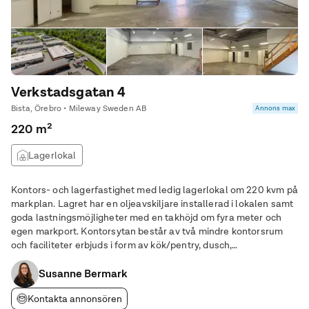
Verkstadsgatan 4
Bista, Örebro • Mileway Sweden AB
Annons max
220 m²
Lagerlokal
Kontors- och lagerfastighet med ledig lagerlokal om 220 kvm på
markplan. Lagret har en oljeavskiljare installerad i lokalen samt
goda lastningsmöjligheter med en takhöjd om fyra meter och
egen markport. Kontorsytan består av två mindre kontorsrum
och faciliteter erbjuds i form av kök/pentry, dusch,
omklädningsrum och WC. Asfalterade ytor med parkering samt
sköna grönområden finns i anslutning
Susanne Bermark
Kontakta annonsören