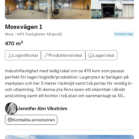
Mossvägen 1
Mora • NP3 Fastigheter AB (publ)
Annons max
470 m²
Logistiklokal
Produktionslokal
Lagerlokal
Industrifastighet med ledig lokal om ca 470 kvm som passar
perfekt för lager/logistik/produktion. Lagerytan är belägen på
markplan och har 5 meter i takhöjd samt två portar för smidig in-
och utlastning. Till denna yta finns även ett skärmtak i direkt
anslutning samt ett kontor i två plan om sammanlagt ca 50
kvadratmeter. Byggnaden ligger på inhägnat område - innanför
grindarna finns möjlighet
Jennifer Alm Vikström
Kontakta annonsören