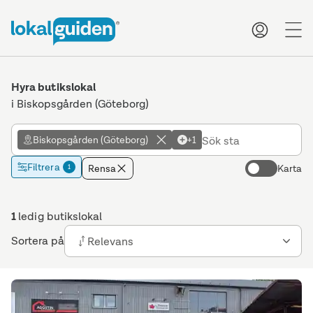
me
Hyra butikslokal
i Biskopsgården (Göteborg)
Biskopsgården (Göteborg)
+1
Filtrera
Rensa
Karta
1
1
ledig butikslokal
Sortera på
Relevans