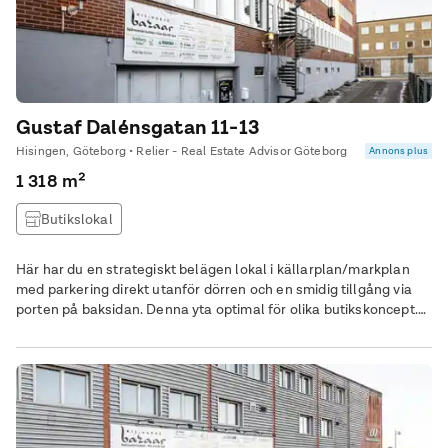
Gustaf Dalénsgatan 11-13
Hisingen, Göteborg • Relier - Real Estate Advisor Göteborg
Annons plus
1 318 m²
Butikslokal
Här har du en strategiskt belägen lokal i källarplan/markplan
med parkering direkt utanför dörren och en smidig tillgång via
porten på baksidan. Denna yta optimal för olika butikskoncept.
Det finns gott om utrymme för att anpassa och skapa en unik
atmosfär som passar din verksamhet. Dock är det inte möjligt
att bedriva restaurang eller caféverksamhet här. Buss- och
spårvagnshållplatser går