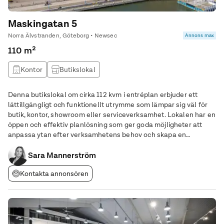
Maskingatan 5
Norra Älvstranden, Göteborg • Newsec
Annons max
110 m²
Kontor
Butikslokal
Denna butikslokal om cirka 112 kvm i entréplan erbjuder ett
lättillgängligt och funktionellt utrymme som lämpar sig väl för
butik, kontor, showroom eller serviceverksamhet. Lokalen har en
öppen och effektiv planlösning som ger goda möjligheter att
anpassa ytan efter verksamhetens behov och skapa en
inbjudande miljö för kunder. De generösa ytorna ger flexibilitet i
disponering, oavsett om fokus
Sara Mannerström
Kontakta annonsören