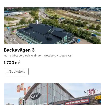
kunder i en inspirerande miljö. Lokalen erbjuder flera entréer
och generösa serveringsytor som skapar en flexibel planlösning
med goda möjligheter för
Backavägen 3
Norra Göteborg och Hisingen, Göteborg • loqalo AB
1 700 m²
Butikslokal