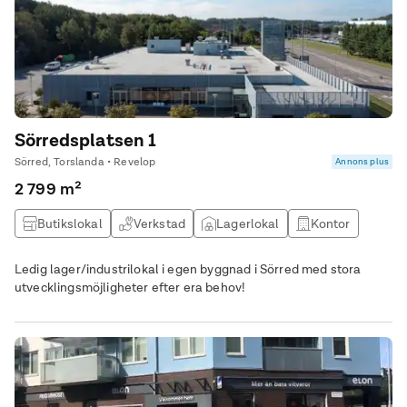
Sörredsplatsen 1
Sörred, Torslanda • Revelop
Annons plus
2 799 m²
Butikslokal
Verkstad
Lagerlokal
Kontor
Ledig lager/industrilokal i egen byggnad i Sörred med stora
utvecklingsmöjligheter efter era behov!