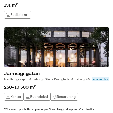
131 m²
Butikslokal
Järnvågsgatan
Masthuggskajen, Göteborg • Stena Fastigheter Göteborg AB
Annons plus
250–19 500 m²
Kontor
Butikslokal
Restaurang
Studio / atlejé
23 våningar tidlös grace på Masthuggskajens Manhattan.