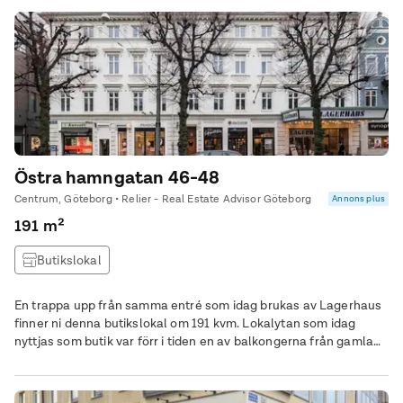
arkitektur-historia möter nutid och morgondagens företag tar
plats.
Östra hamngatan 46-48
Centrum, Göteborg • Relier - Real Estate Advisor Göteborg
Annons plus
191 m²
Butikslokal
En trappa upp från samma entré som idag brukas av Lagerhaus
finner ni denna butikslokal om 191 kvm. Lokalytan som idag
nyttjas som butik var förr i tiden en av balkongerna från gamla
Cosmorama-biografens balkonger. Lokalen besitter en hel del
historia och det finns möjligheter att anpassa lokalen efter den
verksamhet som kommer bedrivas.