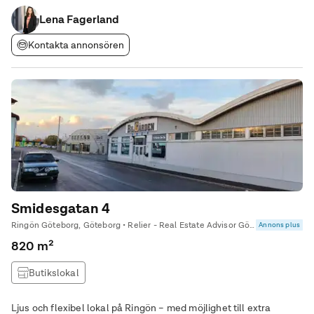
uppgår till ca 887 kvm. Detta skapar goda förutsättningar för
såväl mindre aktörer som
Lena Fagerland
Kontakta annonsören
Smidesgatan 4
Ringön Göteborg, Göteborg • Relier - Real Estate Advisor Göteborg
Annons plus
820 m²
Butikslokal
Ljus och flexibel lokal på Ringön – med möjlighet till extra