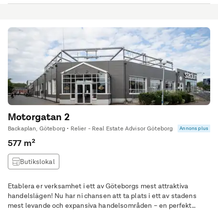
kollektivtrafik är det enkelt för både kunder och personal att nå
lokalen. Med synlighet ut mot Lundbyleden samt mot Backaplan
kommer din verksamhet dra nytta av
Motorgatan 2
Backaplan, Göteborg • Relier - Real Estate Advisor Göteborg
Annons plus
577 m²
Butikslokal
Etablera er verksamhet i ett av Göteborgs mest attraktiva
handelslägen! Nu har ni chansen att ta plats i ett av stadens
mest levande och expansiva handelsområden – en perfekt
destination för verksamheter som vill synas, växa och möta sina