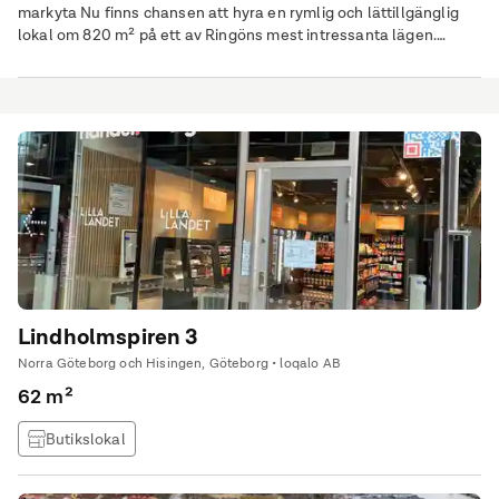
markyta Nu finns chansen att hyra en rymlig och lättillgänglig
lokal om 820 m² på ett av Ringöns mest intressanta lägen.
Lokalen erbjuder en ljus och öppen planlösning som passar
perfekt för butik, showroom, lättare produktion eller
lagerverksamhet. Mot Smidesgatan möts besökare av ett
stilrent, glasat entréparti och generösa
Lindholmspiren 3
Norra Göteborg och Hisingen, Göteborg • loqalo AB
62 m²
Butikslokal