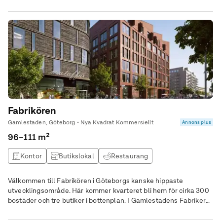
Fabrikören
Gamlestaden, Göteborg • Nya Kvadrat Kommersiellt
Annons plus
96–111 m²
Kontor
Butikslokal
Restaurang
Välkommen till Fabrikören i Göteborgs kanske hippaste
utvecklingsområde. Här kommer kvarteret bli hem för cirka 300
bostäder och tre butiker i bottenplan. I Gamlestadens Fabriker
kommer den rustika industrikänslan beblandas med
toppmodern charm. Det är den ultimata mixen där gammal