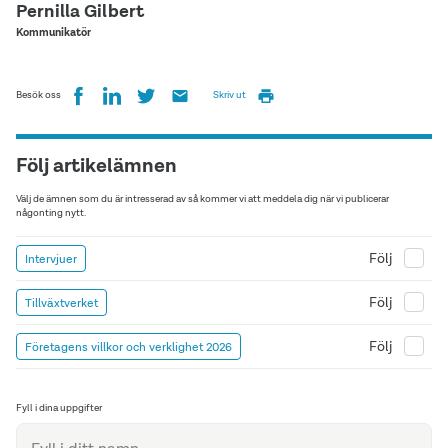
Pernilla Gilbert
Kommunikatör
Besök oss
Skriv ut
Följ artikelämnen
Välj de ämnen som du är intresserad av så kommer vi att meddela dig när vi publicerar
någonting nytt.
Följ
Intervjuer
Följ
Tillväxtverket
Följ
Företagens villkor och verklighet 2026
Fyll i dina uppgifter