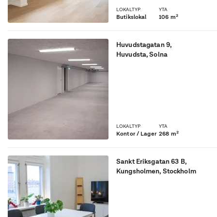
LOKALTYP
YTA
Butikslokal
106 m²
Huvudstagatan 9
,
Huvudsta
, Solna
Rymlig lokal med lager och
kontor.
LOKALTYP
YTA
Kontor / Lager
268 m²
Sankt Eriksgatan 63 B
,
Kungsholmen
, Stockholm
Representativ lokal i anrika
Sankt Erikspalatset!