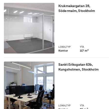
Krukmakargatan 28
,
Södermalm
, Stockholm
Prisvärd nyrenoverad
kontorslokal på
Södermalm.
LOKALTYP
YTA
Kontor
117 m²
Sankt Eriksgatan 63b
,
Kungsholmen
, Stockholm
Bra hyresgäster förtjänar
det bästa!
LOKALTYP
YTA