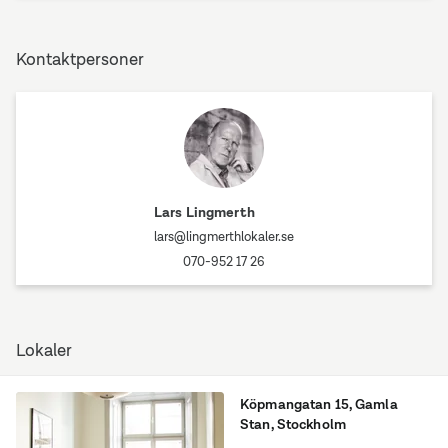
Kontaktpersoner
Lars Lingmerth
lars@lingmerthlokaler.se
070-952 17 26
Lokaler
Köpmangatan 15
,
Gamla
Stan
, Stockholm
En charmig rumsindelad