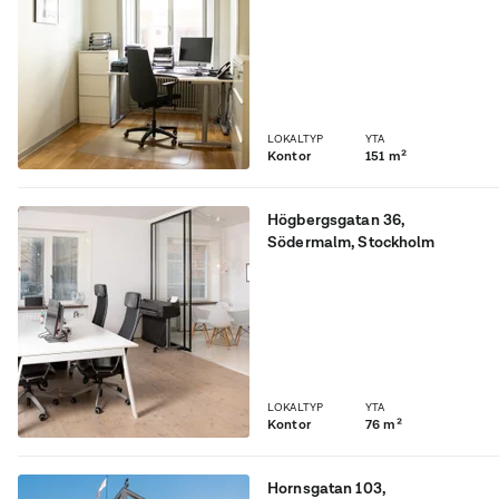
lokal med vackert trägolv
och med fönster ut både
mot Köpmangatan och in
mot en charmig innergård.
LOKALTYP
YTA
Kontor
151 m²
Högbergsgatan 36
,
Södermalm
, Stockholm
Perfekt kontorsläge på
Södermalm.
LOKALTYP
YTA
Kontor
76 m²
Hornsgatan 103
,