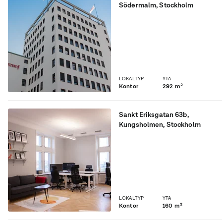
Södermalm
, Stockholm
Eget våningsplan med en
fantastisk utsikt över stora
delar av Södermalm!
LOKALTYP
YTA
Kontor
292 m²
Sankt Eriksgatan 63b
,
Kungsholmen
, Stockholm
Vacker hörnlokal för dig
som söker nåt unikt!
LOKALTYP
YTA
Kontor
160 m²