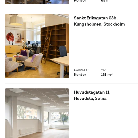
Kontor
85 m²
Sankt Eriksgatan 63b
,
Kungsholmen
, Stockholm
Vacker hörnlokal för dig
som söker något unikt!
LOKALTYP
YTA
Kontor
161 m²
Huvudstagatan 11
,
Huvudsta
, Solna
Skyltmöjlighet och kontor
nära Solna C.