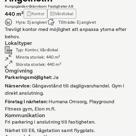
Kungsgården
•
Brännborn Fastigheter AB
440
m²
Kontor
Vårdlokal
Hyra:
Ej angiven
Tillträde:
Ej angivet
Trevligt kontor med möjlighet att anpassa ytorna efter
behov.
Lokaltyper
Typ
:
Kontor, Vårdlokal
Minsta storlek
:
440
m²
Största storlek
:
440
m²
Omgivning
Parkeringsmöjlighet
:
Ja
Närservice
:
Gångavstånd till dagligvaruhandel. Gym i
direkt anslutning.
Företag i närheten
:
Humana Omsorg, Playground
Fitness gym, Elon m.fl.
Kommunikation
Fri parkering i anslutning till fastigheten.
Närhet till E6, tågstation samt flygplats.