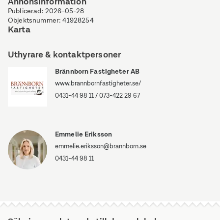
Annonsinformation
Publicerad
:
2026-05-28
Objektsnummer
:
41928254
Karta
Uthyrare & kontaktpersoner
Brännborn Fastigheter AB
www.brannbornfastigheter.se/
0431-44 98 11
/
073-422 29 67
Emmelie Eriksson
emmelie.eriksson@brannborn.se
0431-44 98 11