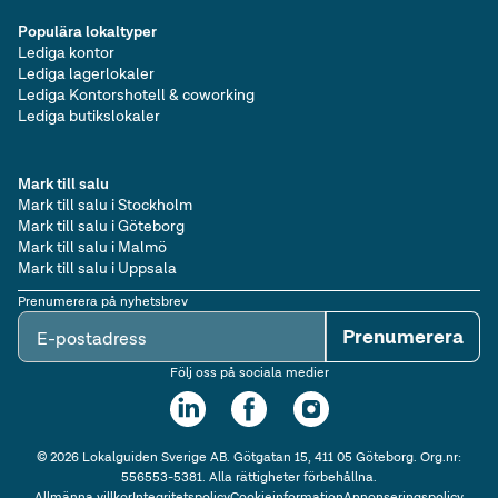
Populära lokaltyper
Lediga kontor
Lediga lagerlokaler
Lediga Kontorshotell & coworking
Lediga butikslokaler
Mark till salu
Mark till salu i Stockholm
Mark till salu i Göteborg
Mark till salu i Malmö
Mark till salu i Uppsala
Prenumerera på nyhetsbrev
Prenumerera
E-postadress
Följ oss på sociala medier
©
2026
Lokalguiden Sverige AB. Götgatan 15, 411 05 Göteborg. Org.nr:
556553-5381. Alla rättigheter förbehållna.
Allmänna villkor
Integritetspolicy
Cookieinformation
Annonseringspolicy