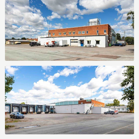
Västra
Drottninggatan
40