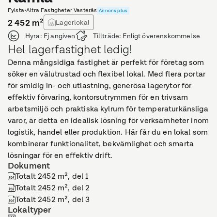
Fylsta
•
Altra Fastigheter Västerås
Annons plus
2 452
m²
Lagerlokal
Hyra:
Ej angiven
Tillträde:
Enligt överenskommelse
Hel lagerfastighet ledig!
Denna mångsidiga fastighet är perfekt för företag som
söker en välutrustad och flexibel lokal. Med flera portar
för smidig in- och utlastning, generösa lagerytor för
effektiv förvaring, kontorsutrymmen för en trivsam
arbetsmiljö och praktiska kylrum för temperaturkänsliga
varor, är detta en idealisk lösning för verksamheter inom
logistik, handel eller produktion. Här får du en lokal som
kombinerar funktionalitet, bekvämlighet och smarta
lösningar för en effektiv drift.
Dokument
Totalt 2452 m², del 1
Totalt 2452 m², del 2
Totalt 2452 m², del 3
Lokaltyper