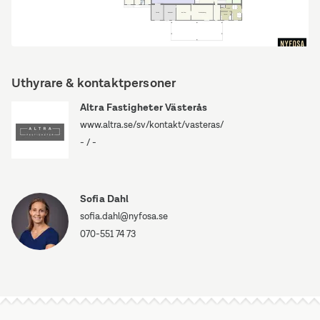
Västra
Drottninggatan
Uthyrare & kontaktpersoner
40
Altra Fastigheter Västerås
www.altra.se/sv/kontakt/vasteras/
-
/
-
Sofia Dahl
sofia.dahl@nyfosa.se
070-551 74 73