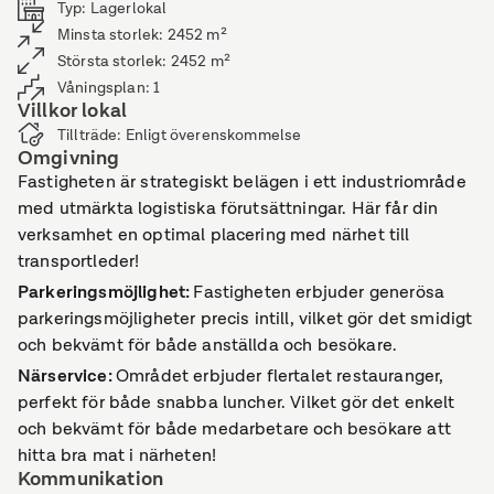
Typ
:
Lagerlokal
Minsta storlek
:
2452
m²
Största storlek
:
2452
m²
Våningsplan
:
1
Villkor lokal
Tillträde
:
Enligt överenskommelse
Omgivning
Fastigheten är strategiskt belägen i ett industriområde
med utmärkta logistiska förutsättningar. Här får din
verksamhet en optimal placering med närhet till
transportleder!
Parkeringsmöjlighet
:
Fastigheten erbjuder generösa
parkeringsmöjligheter precis intill, vilket gör det smidigt
och bekvämt för både anställda och besökare.
Närservice
:
Området erbjuder flertalet restauranger,
perfekt för både snabba luncher. Vilket gör det enkelt
och bekvämt för både medarbetare och besökare att
hitta bra mat i närheten!
Kommunikation