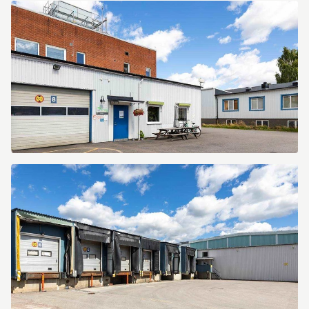
Västra
Drottninggatan
40
Västra
Drottninggatan
40