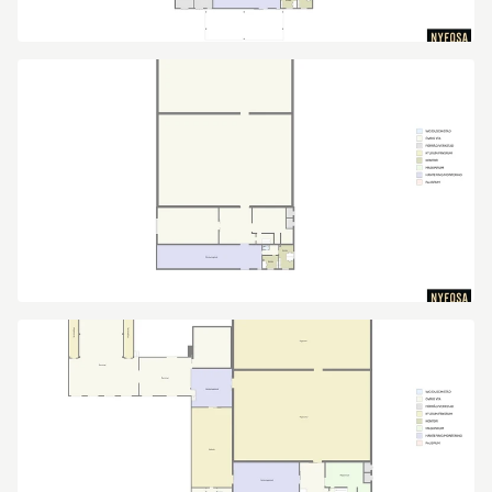
Västra
Drottninggatan
40
Västra
Drottninggatan
40