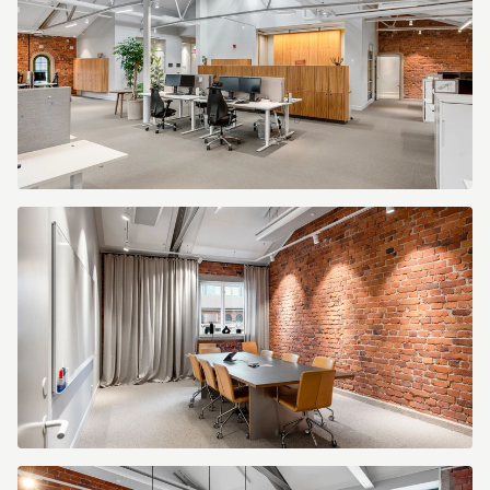
43c0-
ba70-
1179e96d207c.jpg
1babfce8-
3253-
4743-
b68e-
b4a294b10774.jpg
a741883d-