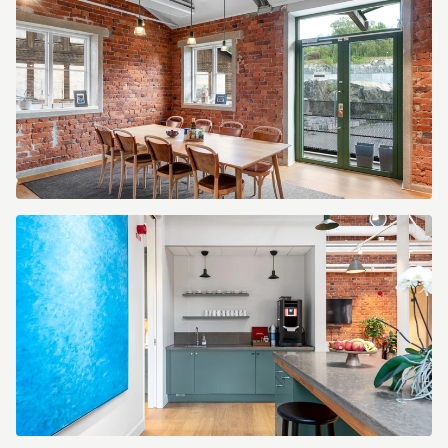
654c-
4411-
990c-
611af81b3cdd.jpg
be7880b1-
405e-
4a5a-
8b4a-
36b6c7f07b14.jpg