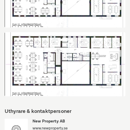
Ritning_450_kvm.jpg
Ritning
Uthyrare & kontaktpersoner
New Property AB
www.newproperty.se