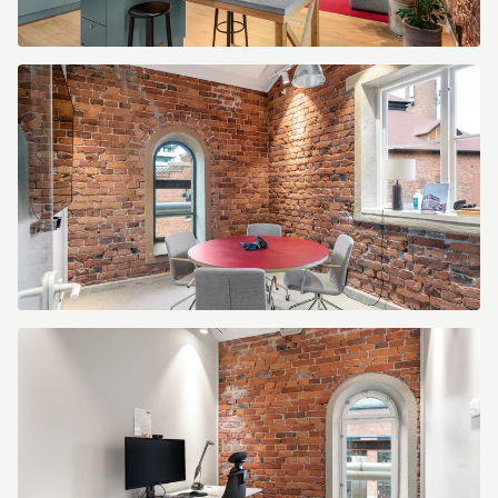
10168761-
5755-
4364-
85c7-
2c9e2a0bd6a4.jpg
d412dd24-
63ad-
4013-
8604-
885e5e399db5.jpg