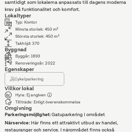
samtidigt som lokalerna anpassats till dagens moderna
krav på funktionalitet och komfort.
Lokaltyper
Typ
:
Kontor
Minsta storlek
:
450
m²
Största storlek
:
450
m²
Takhöjd
:
370
Byggnad
Byggår
:
1893
Renoveringsår
:
2022
Egenskaper
Cykelparkering
Villkor lokal
Hyra
:
Ej angiven
Tillträde
:
Enligt överenskommelse
Omgivning
Parkeringsmöjlighet
:
Gatuparkering i området
Närservice
:
Här finns ett attraktivt utbud av handel,
restauranger och service. I närområdet finns också