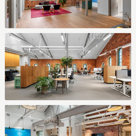
bce8f6f5-
88ab-
4f64-
a219-
2c28c517a133.jpg
251dcc40-
4179-
4189-
b2a5-
aefd026934f8.jpg