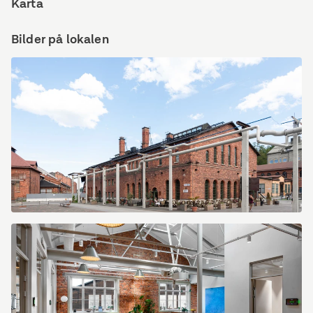
Karta
Bilder på lokalen
68b301d5-
7b90-
4ceb-
b666-
b2771eb6733c.jpg