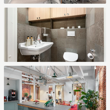
43d61dac-
3045-
4b27-
811f-
63bb9142ce5c.jpg
86b210b4-
a9eb-
4aba-
9071-
7011bf0d56e8.jpg