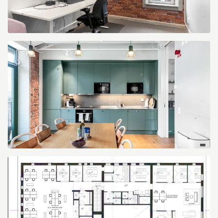
e67617e9-
8cda-
4a78-
98aa-
4d0dc96b656a.jpg
ea283337-
9c79-
4b74-
9275-
d5b648885d4d.jpg