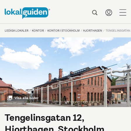
me
LEDIGA LOKALER
KONTOR
KONTOR I STOCKHOLM
HJORTHAGEN
TENGELINSGATAN 
Visa alla bilder
Tengelinsgatan 12,
Hjorthagen, Stockholm