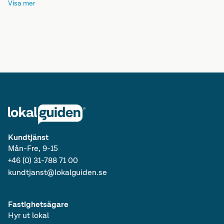
Visa mer
Lediga lokaler i Stockholms län
Lediga kontor i Svealand
Lediga lokaler i Svealand
Lediga kontor i Sverige
Lediga lokaler i Sverige
Lediga kontor
Kundtjänst
Mån-Fre, 9-15
+46 (0) 31-788 71 00
kundtjanst@lokalguiden.se
Fastighetsägare
Hyr ut lokal