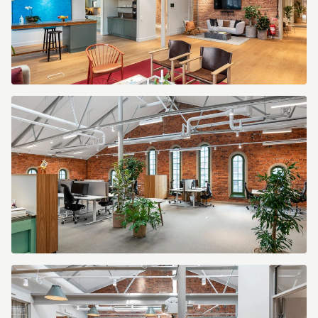
65cec573-
2992-
4b92-
bf17-
03c522c40729.jpg
7579ede6-
2ced-
4b49-
94a6-