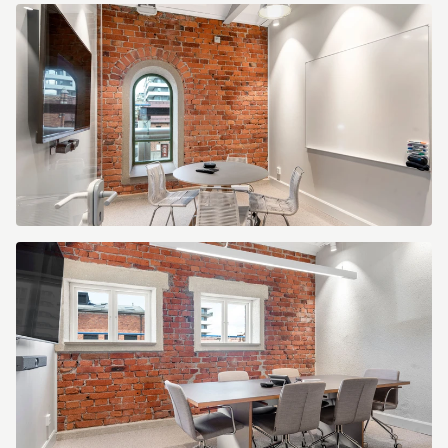
8c00fbbf-
6286-
4916-
aeb1-
55bcb99bd9ce.jpg
8cd004de-
8142-
421f-
a8c7-
0c63de8bd65e.jpg