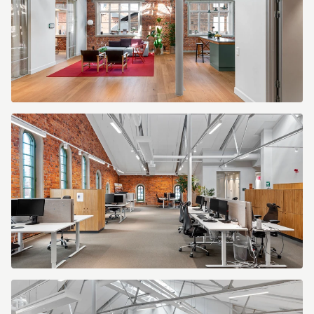
8fdd06d043a4.jpg
6ab54ccb-
2aaf-
4634-
90fe-
af35aeeabbbc.jpg
0fe43954-
9e85-