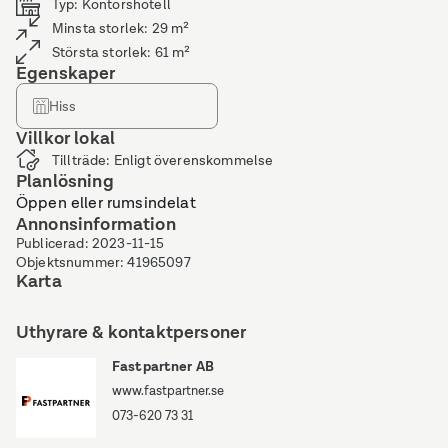
Typ
:
Kontorshotell
Minsta storlek
:
29
m²
Största storlek
:
61
m²
Egenskaper
Hiss
Villkor lokal
Tillträde
:
Enligt överenskommelse
Planlösning
Öppen eller rumsindelat
Annonsinformation
Publicerad
:
2023-11-15
Objektsnummer
:
41965097
Karta
Uthyrare & kontaktpersoner
Fastpartner AB
www.fastpartner.se
073-620 73 31