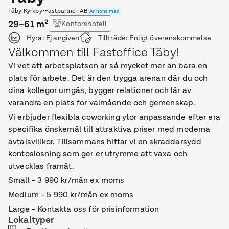
Täby Kyrkby
•
Fastpartner AB
Annons max
29–61
m²
Kontorshotell
Hyra:
Ej angiven
Tillträde:
Enligt överenskommelse
Välkommen till Fastoffice Täby!
Vi vet att arbetsplatsen är så mycket mer än bara en
plats för arbete. Det är den trygga arenan där du och
dina kollegor umgås, bygger relationer och lär av
varandra en plats för välmående och gemenskap.
Vi erbjuder flexibla coworking ytor anpassande efter era
specifika önskemål till attraktiva priser med moderna
avtalsvillkor. Tillsammans hittar vi en skräddarsydd
kontoslösning som ger er utrymme att växa och
utvecklas framåt.
Small - 3 990 kr/mån ex moms
Medium - 5 990 kr/mån ex moms
Large - Kontakta oss för prisinformation
Lokaltyper