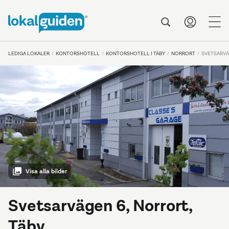
me
LEDIGA LOKALER
KONTORSHOTELL
KONTORSHOTELL I TÄBY
NORRORT
SVETSARVÄ
Visa alla bilder
Svetsarvägen 6, Norrort,
Täby