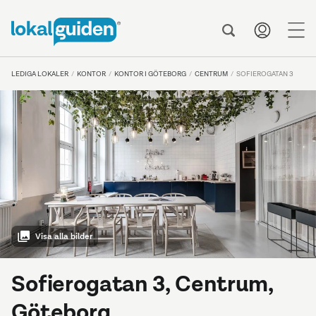
me
LEDIGA LOKALER
KONTOR
KONTOR I GÖTEBORG
CENTRUM
SOFIEROGATAN 3
Visa alla bilder
Sofierogatan 3, Centrum,
Göteborg