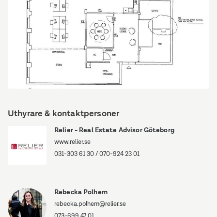
Sofierogatan
3
Uthyrare & kontaktpersoner
Relier - Real Estate Advisor Göteborg
www.relier.se
031-303 61 30
/
070-924 23 01
Rebecka Polhem
rebecka.polhem@relier.se
073-699 47 01