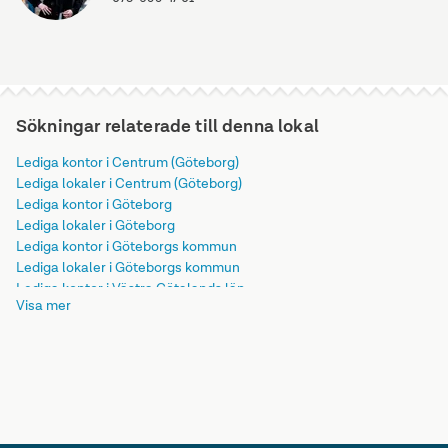
Sökningar relaterade till denna lokal
Lediga kontor i Centrum (Göteborg)
Lediga lokaler i Centrum (Göteborg)
Lediga kontor i Göteborg
Lediga lokaler i Göteborg
Lediga kontor i Göteborgs kommun
Lediga lokaler i Göteborgs kommun
Lediga kontor i Västra Götalands län
Visa mer
Lediga lokaler i Västra Götalands län
Lediga kontor i Götaland
Lediga lokaler i Götaland
Lediga kontor i Sverige
Lediga lokaler i Sverige
Lediga kontor