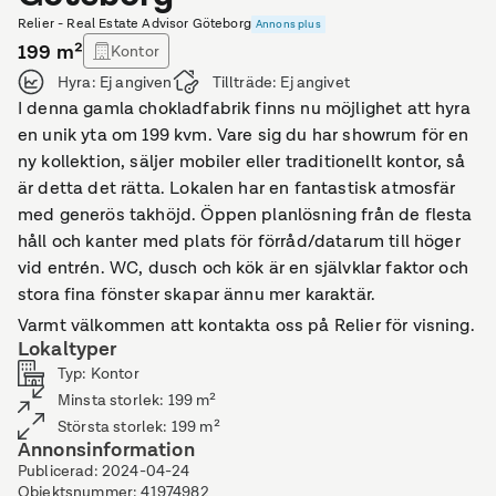
Relier - Real Estate Advisor Göteborg
Annons plus
199
m²
Kontor
Hyra:
Ej angiven
Tillträde:
Ej angivet
I denna gamla chokladfabrik finns nu möjlighet att hyra
en unik yta om 199 kvm. Vare sig du har showrum för en
ny kollektion, säljer mobiler eller traditionellt kontor, så
är detta det rätta. Lokalen har en fantastisk atmosfär
med generös takhöjd. Öppen planlösning från de flesta
håll och kanter med plats för förråd/datarum till höger
vid entrén. WC, dusch och kök är en självklar faktor och
stora fina fönster skapar ännu mer karaktär.
Varmt välkommen att kontakta oss på Relier för visning.
Lokaltyper
Typ
:
Kontor
Minsta storlek
:
199
m²
Största storlek
:
199
m²
Annonsinformation
Publicerad
:
2024-04-24
Objektsnummer
:
41974982