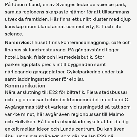
På Ideon i Lund, en av Sveriges ledande science park,
samlas regionens skarpaste hjärnor för att tillsammans
utveckla framtiden. Här finns ett unikt kluster med djup
kunskap inom bland annat connectivity, ICT och life
science.
Närservice
:
I huset finns konferensanläggning, café och
libanesisk lunchrestaurang. På gångavstånd ligger
hotell, bank, frisör och livsmedelsbutik. Stor
parkeringsplats precis intill byggnaden samt
närliggande garageplatser. Cykelparkering under tak
samt laddningsstationer för elbilar.
Kommunikation
Nära anslutning till E22 för biltrafik. Flera stadsbussar
och regionbussar förbinder Ideonområdet med Lund C.
Avgångarnas täthet varierar, vid rusningstid så tätt som
var 4:e minut, här avgår även regionbussar till Malmö
och Höllviken. På Lunds utvecklade cykelnät tar du dig
enkelt mellan Ideon och Lunds centrum. Du kan även
åka Lunds nya spårvagn som går mellan ESS på