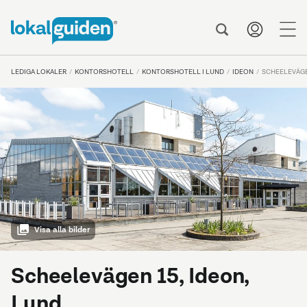
me
LEDIGA LOKALER
KONTORSHOTELL
KONTORSHOTELL I LUND
IDEON
SCHEELEVÄGE
Visa alla bilder
Scheelevägen 15, Ideon,
Lund