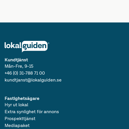
Lediga kontorshotell i Skåne län
Lediga lokaler i Skåne län
Lediga kontorshotell i Götaland
Lediga lokaler i Götaland
Lediga kontorshotell i Sverige
Lediga lokaler i Sverige
Lediga kontorshotell
Kundtjänst
Mån-Fre, 9-15
+46 (0) 31-788 71 00
kundtjanst@lokalguiden.se
Fastighetsägare
Hyr ut lokal
Extra synlighet för annons
Prospekttjänst
Mediapaket