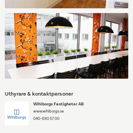
Scheelevägen
15
Scheelevägen
15
Uthyrare & kontaktpersoner
Wihlborgs Fastigheter AB
www.wihlborgs.se
040-690 57 00