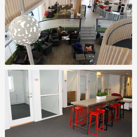
fasad
Scheelevägen
15