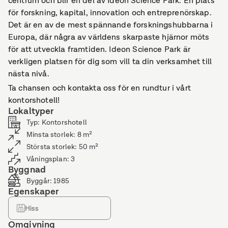
centrum och blir en del av Ideon Science Park. En plats
för forskning, kapital, innovation och entreprenörskap.
Det är en av de mest spännande forskningshubbarna i
Europa, där några av världens skarpaste hjärnor möts
för att utveckla framtiden. Ideon Science Park är
verkligen platsen för dig som vill ta din verksamhet till
nästa nivå.
Ta chansen och kontakta oss för en rundtur i vårt
kontorshotell!
Lokaltyper
Typ
:
Kontorshotell
Minsta storlek
:
8
m²
Största storlek
:
50
m²
Våningsplan
:
3
Byggnad
Byggår
:
1985
Egenskaper
Hiss
Omgivning