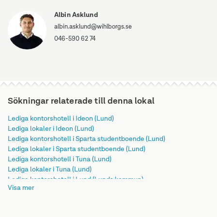
Albin Asklund
albin.asklund@wihlborgs.se
046-590 62 74
Sökningar relaterade till denna lokal
Lediga kontorshotell i Ideon (Lund)
Lediga lokaler i Ideon (Lund)
Lediga kontorshotell i Sparta studentboende (Lund)
Lediga lokaler i Sparta studentboende (Lund)
Lediga kontorshotell i Tuna (Lund)
Lediga lokaler i Tuna (Lund)
Lediga kontorshotell i Lund (Lunds kommun)
Visa mer
Lediga lokaler i Lund (Lunds kommun)
Lediga kontorshotell i Lunds kommun
Lediga lokaler i Lunds kommun