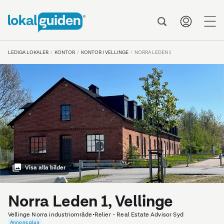
me
LEDIGA LOKALER
KONTOR
KONTOR I VELLINGE
NORRA LEDEN 1
Visa alla bilder
Norra Leden 1, Vellinge
Vellinge Norra industriområde
•
Relier - Real Estate Advisor Syd
Annons plus