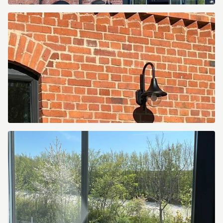
Norra
Leden
1
Norra
Leden
1