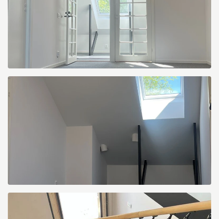
Norra
Leden
1
Norra
Leden
1