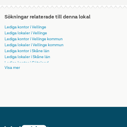
Sökningar relaterade till denna lokal
Lediga kontor i Vellinge
Lediga lokaler i Vellinge
Lediga kontor i Vellinge kommun
Lediga lokaler i Vellinge kommun
Lediga kontor i Skåne län
Lediga lokaler i Skåne län
Lediga kontor i Götaland
Visa mer
Lediga lokaler i Götaland
Lediga kontor i Sverige
Lediga lokaler i Sverige
Lediga kontor