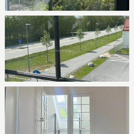
Norra
Leden
1
Norra
Leden
1