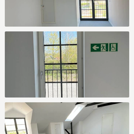
Norra
Leden
1
Norra
Leden
1