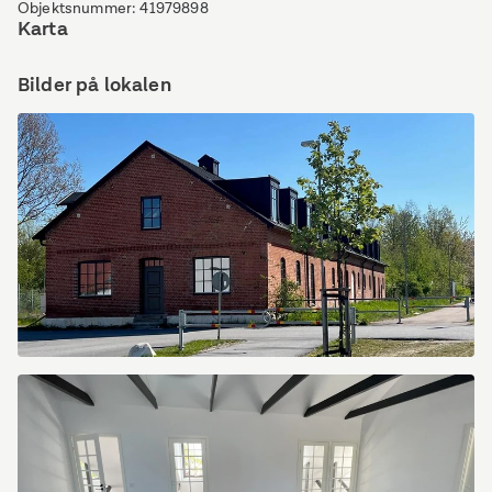
Objektsnummer
:
41979898
Karta
Bilder på lokalen
Norra
Leden
1