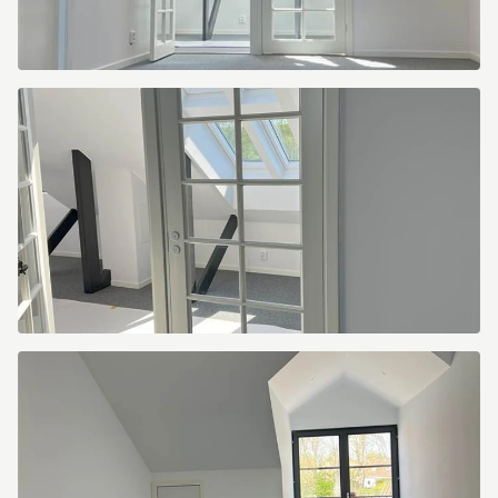
Norra
Leden
1
Norra
Leden
1