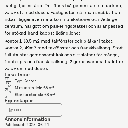
härligt ljusinsläpp. Det finns två gemensamma badrum,
varav ett med dusch. Fastigheten når man snabbt från
E6:an, ligger även nära kommunikationer och Vellinge
centrum, har gott om parkeringsplatser och är anpassad
för utökad handikappstillgänglighet.
Kontor 1, 18,5 m2 med takfönster och bjälkar i taket.
Kontor 2, 49m2 med takfönster och franskbalkong. Stort
fullutrustat gemensamt kök och sittplatser för många,
frontespis och fransk balkong. 2 gemensamma toaletter
varav en med dusch.
Lokaltyper
Typ
:
Kontor
Minsta storlek
:
68
m²
Största storlek
:
68
m²
Egenskaper
Hiss
Annonsinformation
Publicerad
:
2025-06-24