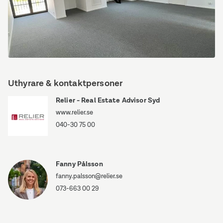
Norra
Leden
Uthyrare & kontaktpersoner
1
Relier - Real Estate Advisor Syd
www.relier.se
040-30 75 00
Fanny Pålsson
fanny.palsson@relier.se
073-663 00 29