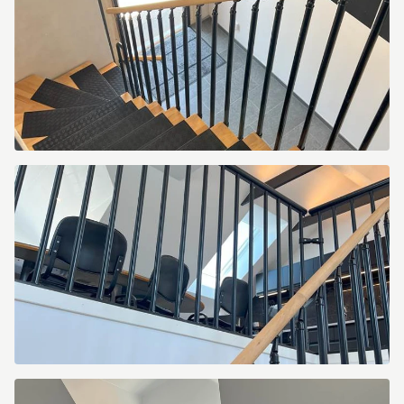
Norra
Leden
1
Norra