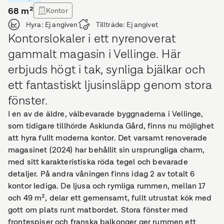
68
m²
Kontor
Hyra:
Ej angiven
Tillträde:
Ej angivet
Kontorslokaler i ett nyrenoverat
gammalt magasin i Vellinge. Här
erbjuds högt i tak, synliga bjälkar och
ett fantastiskt ljusinsläpp genom stora
fönster.
I en av de äldre, välbevarade byggnaderna i Vellinge,
som tidigare tillhörde Asklunda Gård, finns nu möjlighet
att hyra fullt moderna kontor. Det varsamt renoverade
magasinet (2024) har behållit sin ursprungliga charm,
med sitt karakteristiska röda tegel och bevarade
detaljer. På andra våningen finns idag 2 av totalt 6
kontor lediga. De ljusa och rymliga rummen, mellan 17
och 49 m², delar ett gemensamt, fullt utrustat kök med
gott om plats runt matbordet. Stora fönster med
frontespiser och franska balkonger ger rummen ett