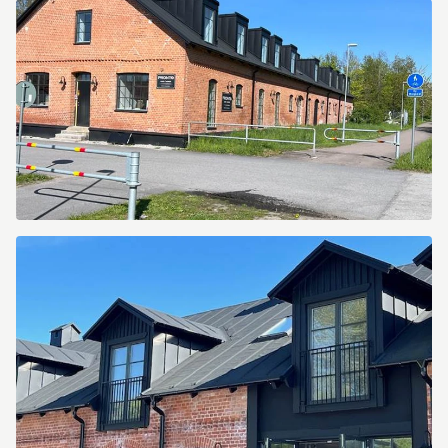
Norra
Leden
1
Norra
Leden
1