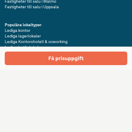
Fastigheter till salu i Malmö
Fastigheter till salu i Uppsala
Populära lokaltyper
Lediga kontor
Lediga lagerlokaler
Lediga Kontorshotell & coworking
Lediga butikslokaler
Få prisuppgift
Mark till salu
Mark till salu i Stockholm
Mark till salu i Göteborg
Mark till salu i Malmö
Mark till salu i Uppsala
Prenumerera på nyhetsbrev
Prenumerera
E-postadress
Följ oss på sociala medier