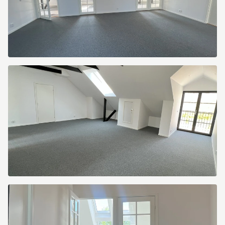
Norra
Leden
1
Norra
Leden
1