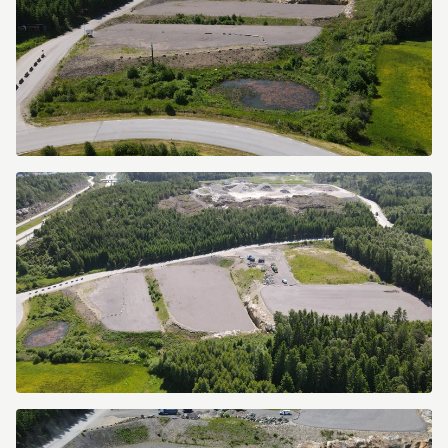
dji_fly_20260616_122626_628_1781605606859_photo.jpg
dji_fly_20260616_122920_635_1781605802412_photo.jpg