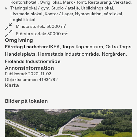
Kontorshotell, Övrig lokal, Mark / tomt, Restaurang, Verkstad,
Träningslokal / gym, Studio / ateljé, Utbildningslokal,
Livsmedelslokal, Kontor / Lager, Nyproduktion, Vårdlokal,
Logistiklokal
Minsta storlek
:
50000
m²
Största storlek
:
50000
m²
Omgivning
Företag i närheten
:
IKEA, Torps Köpcentrum, Östra Torps
Handelsplats, Herrestads Industriområde, Norgården,
Frölands Industriområde
Annonsinformation
Publicerad
:
2020-11-03
Objektsnummer
:
41934782
Karta
Bilder på lokalen