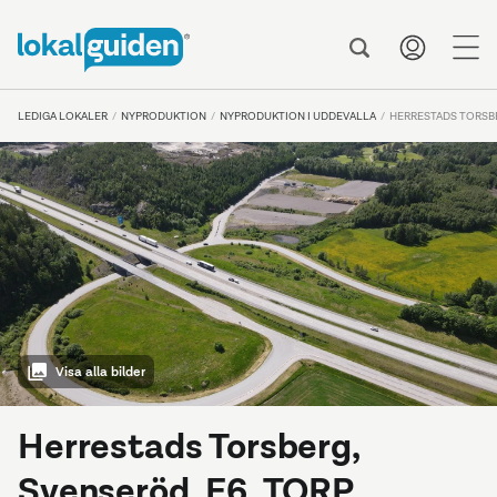
me
LEDIGA LOKALER
NYPRODUKTION
NYPRODUKTION I UDDEVALLA
HERRESTADS TORSBE
Visa alla bilder
Herrestads Torsberg,
Svenseröd, E6, TORP