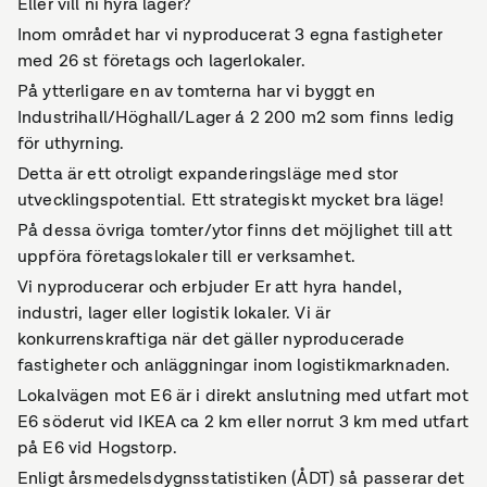
Eller vill ni hyra lager?
Inom området har vi nyproducerat 3 egna fastigheter
med 26 st företags och lagerlokaler.
På ytterligare en av tomterna har vi byggt en
Industrihall/Höghall/Lager á 2 200 m2 som finns ledig
för uthyrning.
Detta är ett otroligt expanderingsläge med stor
utvecklingspotential. Ett strategiskt mycket bra läge!
På dessa övriga tomter/ytor finns det möjlighet till att
uppföra företagslokaler till er verksamhet.
Vi nyproducerar och erbjuder Er att hyra handel,
industri, lager eller logistik lokaler. Vi är
konkurrenskraftiga när det gäller nyproducerade
fastigheter och anläggningar inom logistikmarknaden.
Lokalvägen mot E6 är i direkt anslutning med utfart mot
E6 söderut vid IKEA ca 2 km eller norrut 3 km med utfart
på E6 vid Hogstorp.
Enligt årsmedelsdygnsstatistiken (ÅDT) så passerar det