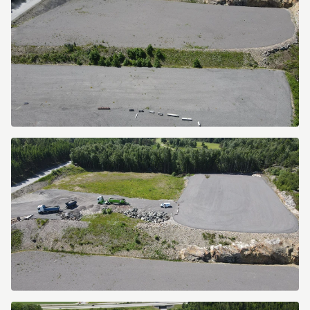
dji_fly_20260616_122658_630_1781605633149_photo.jpg
dji_fly_20260616_122716_631_1781605650893_photo.jpg