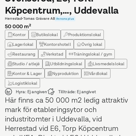
Köpcentrum,…, Uddevalla
Herrestad
•
Tomas Grävare AB
Annons plus
50 000
m²
Kontor
Butikslokal
Produktionslokal
Lagerlokal
Kontorshotell
Övrig lokal
Restaurang
Verkstad
Träningslokal / gym
Studio / atlejé
Utbildningslokal
Livsmedelslokal
Kontor & Lager
Nyproduktion
Vårdlokal
Logistiklokal
Hyra:
Ej angiven
Tillträde:
Ej angivet
Här finns ca 50 000 m2 ledig attraktiv
mark för etableringsytor och
industritomter i Uddevalla, vid
Herrestad vid E6, Torp Köpcentrum