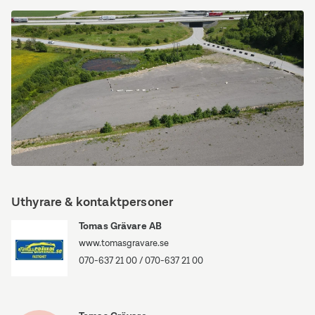
dji_fly_20260616_122804_633_1781605701061_photo.jpg
dji_fly_20260616_122818_634_1781605713932_photo.jpg
Uthyrare & kontaktpersoner
Tomas Grävare AB
www.tomasgravare.se
070-637 21 00
/
070-637 21 00