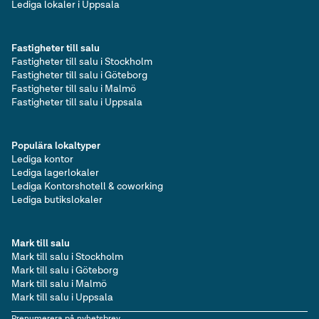
Lediga kontor i Götaland
Lediga lokaler i Uppsala
Lediga butikslokaler i Götaland
Lediga produktionslokaler i Götaland
Fastigheter till salu
Lediga lagerlokaler i Götaland
Fastigheter till salu i Stockholm
Lediga kontorshotell i Götaland
Fastigheter till salu i Göteborg
Lediga övriga lokaler i Götaland
Fastigheter till salu i Malmö
Lediga marker / tomter i Götaland
Fastigheter till salu i Uppsala
Lediga restauranger i Götaland
Lediga verkstäder i Götaland
Lediga träningslokaler i Götaland
Populära lokaltyper
Lediga studios / ateljéer i Götaland
Lediga kontor
Lediga utbildningslokaler i Götaland
Lediga lagerlokaler
Lediga livsmedelslokaler i Götaland
Lediga Kontorshotell & coworking
Lediga kontor / lager i Götaland
Lediga butikslokaler
Lediga nyproduktioner i Götaland
Lediga vårdlokaler i Götaland
Lediga logistiklokaler i Götaland
Mark till salu
Mark till salu i Stockholm
Lediga lokaler i Götaland
Mark till salu i Göteborg
Lediga kontor i Sverige
Mark till salu i Malmö
Lediga butikslokaler i Sverige
Mark till salu i Uppsala
Lediga produktionslokaler i Sverige
Lediga lagerlokaler i Sverige
Prenumerera på nyhetsbrev