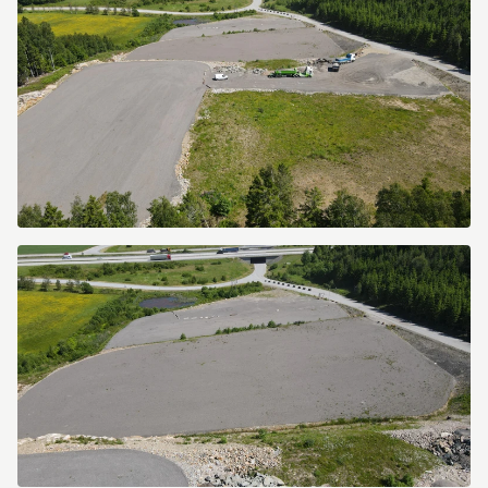
dji_fly_20260616_122750_632_1781605686700_photo.jpg