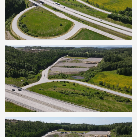
dji_fly_20260616_123020_637_1781605861980_photo.jpg
dji_fly_20260616_122608_627_1781605582927_photo.jpg