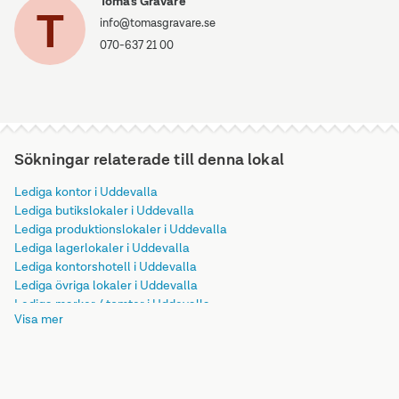
Tomas Grävare
T
info@tomasgravare.se
070-637 21 00
Sökningar relaterade till denna lokal
Lediga kontor i Uddevalla
Lediga butikslokaler i Uddevalla
Lediga produktionslokaler i Uddevalla
Lediga lagerlokaler i Uddevalla
Lediga kontorshotell i Uddevalla
Lediga övriga lokaler i Uddevalla
Lediga marker / tomter i Uddevalla
Visa mer
Lediga restauranger i Uddevalla
Lediga verkstäder i Uddevalla
Lediga träningslokaler i Uddevalla
Lediga studios / ateljéer i Uddevalla
Lediga utbildningslokaler i Uddevalla