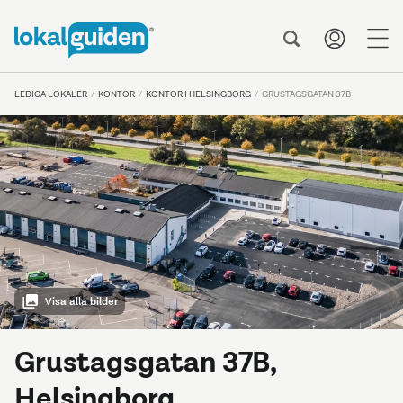
me
LEDIGA LOKALER
KONTOR
KONTOR I HELSINGBORG
GRUSTAGSGATAN 37B
Visa alla bilder
Grustagsgatan 37B,
Helsingborg