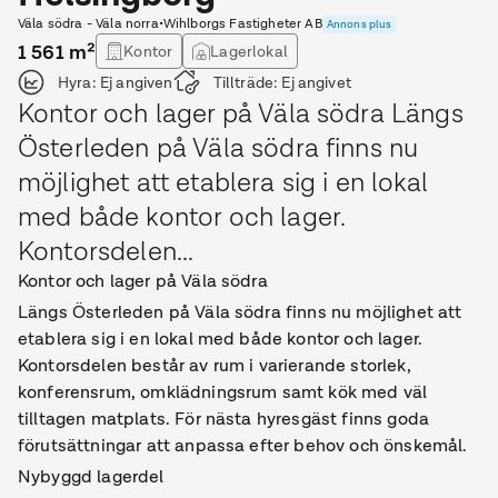
Väla södra - Väla norra
•
Wihlborgs Fastigheter AB
Annons plus
1 561
m²
Kontor
Lagerlokal
Hyra:
Ej angiven
Tillträde:
Ej angivet
Kontor och lager på Väla södra Längs
Österleden på Väla södra finns nu
möjlighet att etablera sig i en lokal
med både kontor och lager.
Kontorsdelen...
Kontor och lager på Väla södra
Längs Österleden på Väla södra finns nu möjlighet att
etablera sig i en lokal med både kontor och lager.
Kontorsdelen består av rum i varierande storlek,
konferensrum, omklädningsrum samt kök med väl
tilltagen matplats. För nästa hyresgäst finns goda
förutsättningar att anpassa efter behov och önskemål.
Nybyggd lagerdel