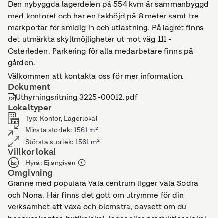
Den nybyggda lagerdelen på 554 kvm är sammanbyggd
med kontoret och har en takhöjd på 8 meter samt tre
markportar för smidig in och utlastning. På lagret finns
det utmärkta skyltmöjligheter ut mot väg 111 -
Österleden. Parkering för alla medarbetare finns på
gården.
Välkommen att kontakta oss för mer information.
Dokument
Uthyrningsritning 3225-00012.pdf
Lokaltyper
Typ
:
Kontor, Lagerlokal
Minsta storlek
:
1561
m²
Största storlek
:
1561
m²
Villkor lokal
Hyra
:
Ej angiven
Omgivning
Granne med populära Väla centrum ligger Väla Södra
och Norra. Här finns det gott om utrymme för din
verksamhet att växa och blomstra, oavsett om du