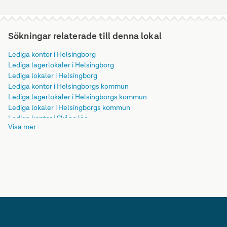
Sökningar relaterade till denna lokal
Lediga kontor i Helsingborg
Lediga lagerlokaler i Helsingborg
Lediga lokaler i Helsingborg
Lediga kontor i Helsingborgs kommun
Lediga lagerlokaler i Helsingborgs kommun
Lediga lokaler i Helsingborgs kommun
Lediga kontor i Skåne län
Visa mer
Lediga lagerlokaler i Skåne län
Lediga lokaler i Skåne län
Lediga kontor i Götaland
Lediga lagerlokaler i Götaland
Lediga lokaler i Götaland
Lediga kontor i Sverige
Lediga lagerlokaler i Sverige
Lediga lokaler i Sverige
Lediga kontor
Lediga lagerlokaler