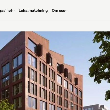
asinet
Lokalmatchning
Om oss