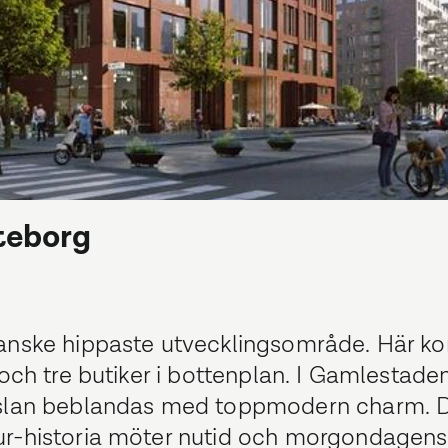
teborg
kanske hippaste utvecklingsområde. Här 
och tre butiker i bottenplan. I Gamlestade
änslan beblandas med toppmodern charm. D
ur-historia möter nutid och morgondagens