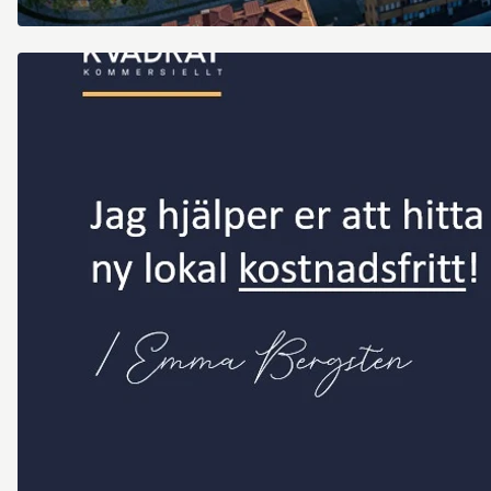
Gamlestadens
fabriker
1[5].png