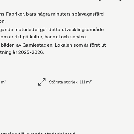
ens Fabriker, bara några minuters spårvagnsfärd
on.
iggande motorleder gör detta utvecklingsområde
om är rikt på kultur, handel och service.
dsbilden av Gamlestaden. Lokalen som är först ut
ttning år 2025-2026.
m²
Största storlek
:
111
m²