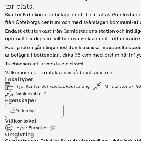
tar plats.
Kvarter Fabrikören är belägen mitt i hjärtat av Gamlestad
från Göteborgs centrum och med svårslagen kommunikati
Endast ett stenkast från Gamlestadens station och intill
optimalt för dig som vill bedriva verksamhet i ett område s
Fastigheten går i linje med den klassiska industriella sta
är belägna i bottenplan, cirka 96 kvm med preliminär infly
Ta chansen att utveckla din dröm!
Välkommen att kontakta oss så berättar vi mer
Lokaltyper
Typ
:
Kontor, Butikslokal, Restaurang
Minsta storlek
:
96
Våningsplan
:
0
Egenskaper
Parkering
Villkor lokal
Hyra
:
Ej angiven
Omgivning