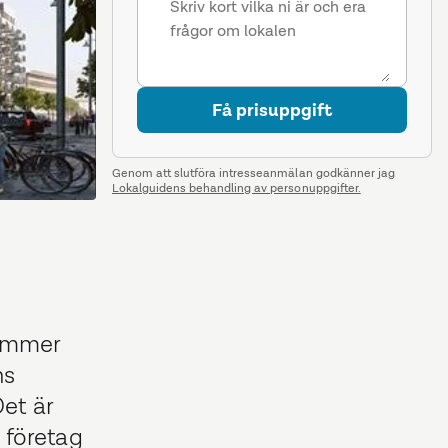
Få prisuppgift
Genom att slutföra intresseanmälan godkänner jag
Lokalguidens behandling av personuppgifter.
kommer
ns
et är
 företag