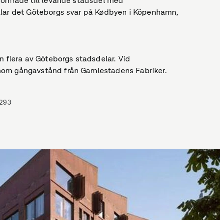
riområde till levande stadsdel med
allar det Göteborgs svar på Kødbyen i Köpenhamn,
n flera av Göteborgs stadsdelar. Vid
inom gångavstånd från Gamlestadens Fabriker.
293