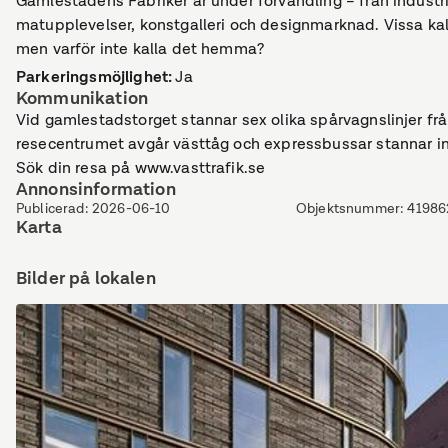
Gamlestadens Fabriker är under förvandling – från indust
matupplevelser, konstgalleri och designmarknad. Vissa k
men varför inte kalla det hemma?
Parkeringsmöjlighet
:
Ja
Kommunikation
Vid gamlestadstorget stannar sex olika spårvagnslinjer frå
resecentrumet avgår västtåg och expressbussar stannar 
Sök din resa på www.vasttrafik.se
Annonsinformation
Publicerad
:
2026-06-10
Objektsnummer
:
41986
Karta
Bilder på lokalen