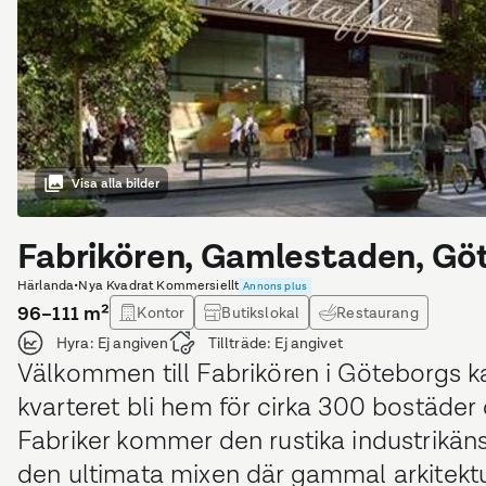
Visa alla bilder
Fabrikören, Gamlestaden, Gö
Härlanda
•
Nya Kvadrat Kommersiellt
Annons plus
96–111
m²
Kontor
Butikslokal
Restaurang
Hyra:
Ej angiven
Tillträde:
Ej angivet
Välkommen till Fabrikören i Göteborgs 
kvarteret bli hem för cirka 300 bostäder 
Fabriker kommer den rustika industrik
den ultimata mixen där gammal arkitekt