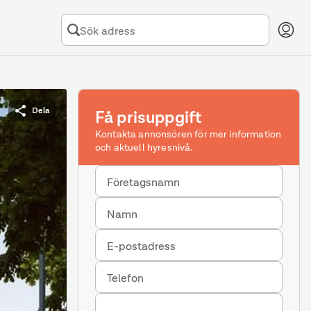
Dela
Få prisuppgift
Kontakta annonsören för mer information
och aktuell hyresnivå.
Företagsnamn
Namn
E-postadress
Telefon