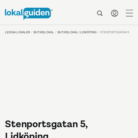
me
LEDIGA LOKALER
BUTIKSLOKAL
BUTIKSLOKAL I LIDKÖPING
STENPORTSGATAN 5
Stenportsgatan 5,
Lidköping