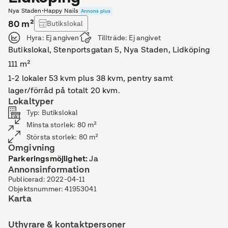
Nya Staden
•
Happy Nails
Annons plus
80
m²
Butikslokal
Hyra:
Ej angiven
Tillträde:
Ej angivet
Butikslokal, Stenportsgatan 5, Nya Staden, Lidköping
111 m²
1-2 lokaler 53 kvm plus 38 kvm, pentry samt
lager/förråd på totalt 20 kvm.
Lokaltyper
Typ
:
Butikslokal
Minsta storlek
:
80
m²
Största storlek
:
80
m²
Omgivning
Parkeringsmöjlighet
:
Ja
Annonsinformation
Publicerad
:
2022-04-11
Objektsnummer
:
41953041
Karta
Uthyrare & kontaktpersoner