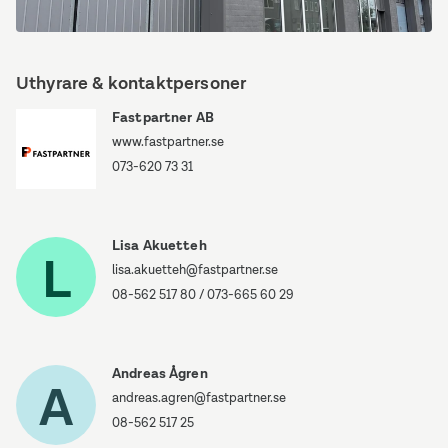
Bristagatan
16C
Uthyrare & kontaktpersoner
Fastpartner AB
www.fastpartner.se
073-620 73 31
Lisa Akuetteh
L
lisa.akuetteh@fastpartner.se
08-562 517 80
/
073-665 60 29
Andreas Ågren
A
andreas.agren@fastpartner.se
08-562 517 25