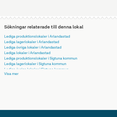
Sökningar relaterade till denna lokal
Lediga produktionslokaler i Arlandastad
Lediga lagerlokaler i Arlandastad
Lediga övriga lokaler i Arlandastad
Lediga lokaler i Arlandastad
Lediga produktionslokaler i Sigtuna kommun
Lediga lagerlokaler i Sigtuna kommun
Lediga övriga lokaler i Sigtuna kommun
Visa mer
Lediga lokaler i Sigtuna kommun
Lediga produktionslokaler i Stockholms län
Lediga lagerlokaler i Stockholms län
Lediga övriga lokaler i Stockholms län
Lediga lokaler i Stockholms län
Lediga produktionslokaler i Svealand
Lediga lagerlokaler i Svealand
Lediga övriga lokaler i Svealand