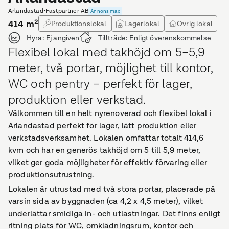
Arlandastad
•
Fastpartner AB
Annons max
414
m²
Produktionslokal
Lagerlokal
Övrig lokal
Hyra:
Ej angiven
Tillträde:
Enligt överenskommelse
Flexibel lokal med takhöjd om 5–5,9
meter, två portar, möjlighet till kontor,
WC och pentry – perfekt för lager,
produktion eller verkstad.
Välkommen till en helt nyrenoverad och flexibel lokal i
Arlandastad perfekt för lager, lätt produktion eller
verkstadsverksamhet. Lokalen omfattar totalt 414,6
kvm och har en generös takhöjd om 5 till 5,9 meter,
vilket ger goda möjligheter för effektiv förvaring eller
produktionsutrustning.
Lokalen är utrustad med två stora portar, placerade på
varsin sida av byggnaden (ca 4,2 x 4,5 meter), vilket
underlättar smidiga in- och utlastningar. Det finns enligt
ritning plats för WC, omklädningsrum, kontor och