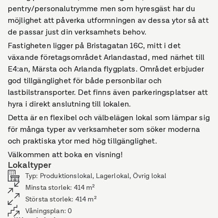
pentry/personalutrymme men som hyresgäst har du
möjlighet att påverka utformningen av dessa ytor så att
de passar just din verksamhets behov.
Fastigheten ligger på Bristagatan 16C, mitt i det
växande företagsområdet Arlandastad, med närhet till
E4:an, Märsta och Arlanda flygplats. Området erbjuder
god tillgänglighet för både personbilar och
lastbilstransporter. Det finns även parkeringsplatser att
hyra i direkt anslutning till lokalen.
Detta är en flexibel och välbelägen lokal som lämpar sig
för många typer av verksamheter som söker moderna
och praktiska ytor med hög tillgänglighet.
Välkommen att boka en visning!
Lokaltyper
Typ
:
Produktionslokal, Lagerlokal, Övrig lokal
Minsta storlek
:
414
m²
Största storlek
:
414
m²
Våningsplan
:
0