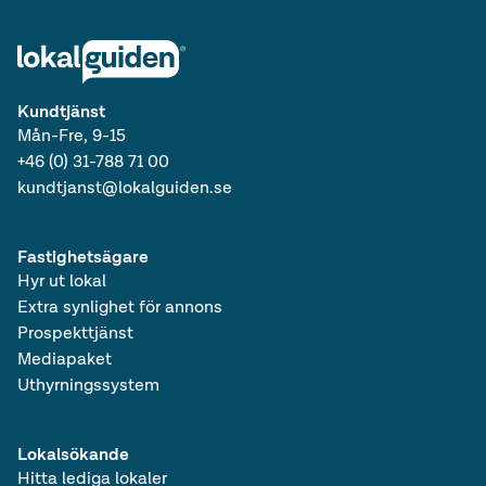
Lediga lokaler i Svealand
Lediga produktionslokaler i Sverige
Lediga lagerlokaler i Sverige
Lediga övriga lokaler i Sverige
Lediga lokaler i Sverige
Kundtjänst
Lediga produktionslokaler
Mån-Fre, 9-15
Lediga lagerlokaler
+46 (0) 31-788 71 00
Lediga övriga lokaler
kundtjanst@lokalguiden.se
Fastighetsägare
Hyr ut lokal
Extra synlighet för annons
Prospekttjänst
Mediapaket
Uthyrningssystem
Lokalsökande
Hitta lediga lokaler