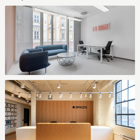
Signature
Szervita
Square
5134
Budapest
Hungary
Small
Office
(Копировать).jpg