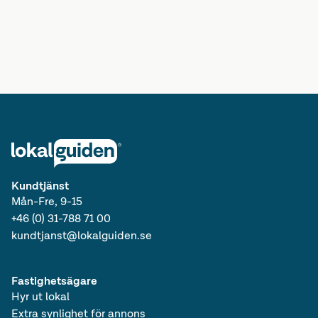
Lediga kontorshotell i Stockholms län
Lediga lokaler i Stockholms län
Lediga kontorshotell i Svealand
Lediga lokaler i Svealand
Lediga kontorshotell i Sverige
Lediga lokaler i Sverige
Lediga kontorshotell
Kundtjänst
Mån-Fre, 9-15
+46 (0) 31-788 71 00
kundtjanst@lokalguiden.se
Fastighetsägare
Hyr ut lokal
Extra synlighet för annons