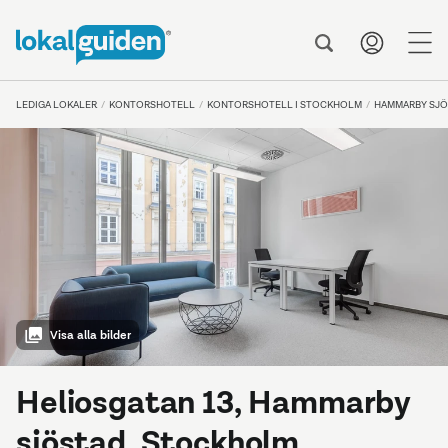
me
LEDIGA LOKALER
KONTORSHOTELL
KONTORSHOTELL I STOCKHOLM
HAMMARBY SJÖ
Visa alla bilder
Heliosgatan 13, Hammarby
sjöstad, Stockholm