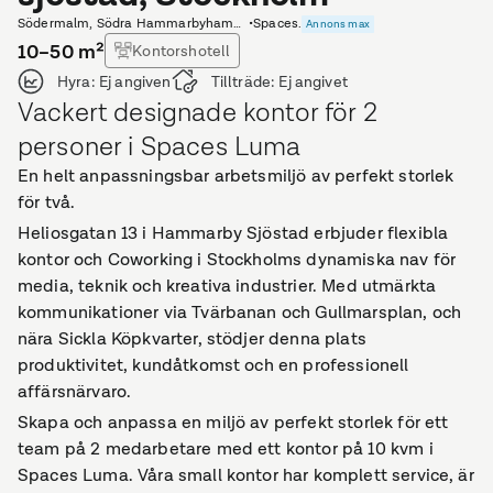
Södermalm, Södra Hammarbyhamnen
•
Spaces.
Annons max
10–50
m²
Kontorshotell
Hyra:
Ej angiven
Tillträde:
Ej angivet
Vackert designade kontor för 2
personer i Spaces Luma
En helt anpassningsbar arbetsmiljö av perfekt storlek
för två.
Heliosgatan 13 i Hammarby Sjöstad erbjuder flexibla
kontor och Coworking i Stockholms dynamiska nav för
media, teknik och kreativa industrier. Med utmärkta
kommunikationer via Tvärbanan och Gullmarsplan, och
nära Sickla Köpkvarter, stödjer denna plats
produktivitet, kundåtkomst och en professionell
affärsnärvaro.
Skapa och anpassa en miljö av perfekt storlek för ett
team på 2 medarbetare med ett kontor på 10 kvm i
Spaces Luma. Våra small kontor har komplett service, är