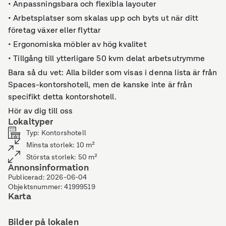
• Anpassningsbara och flexibla layouter
• Arbetsplatser som skalas upp och byts ut när ditt
företag växer eller flyttar
• Ergonomiska möbler av hög kvalitet
• Tillgång till ytterligare 50 kvm delat arbetsutrymme
Bara så du vet: Alla bilder som visas i denna lista är från
Spaces-kontorshotell, men de kanske inte är från
specifikt detta kontorshotell.
Hör av dig till oss
Lokaltyper
Typ
:
Kontorshotell
Minsta storlek
:
10
m²
Största storlek
:
50
m²
Annonsinformation
Publicerad
:
2026-06-04
Objektsnummer
:
41999519
Karta
Bilder på lokalen