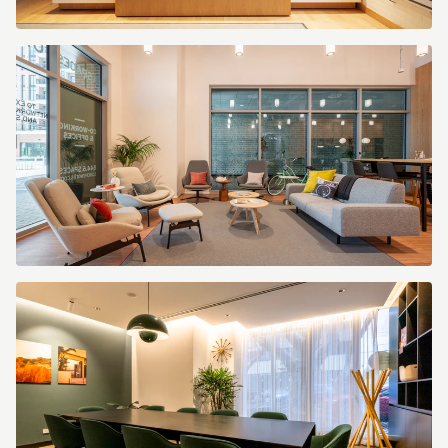
b3b11098-
dd51-
45b0-
aee9-
0621d3649aa8.jpg
Spaces
Greenville
Falls
Tower
4894
Greenville
USA
Business