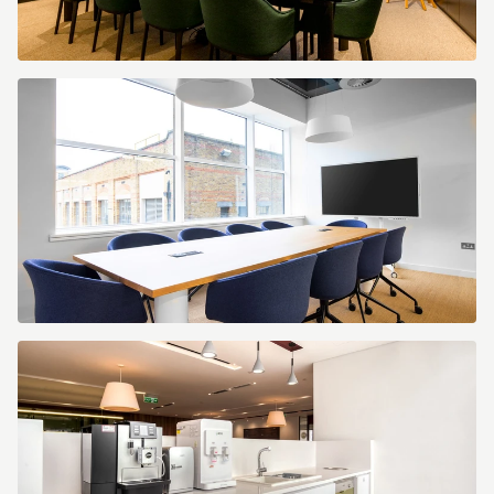
Lounge.jpg
Spaces
Collingwood
5501
Melbourne
Australia
Large
Conference
Room
1.jpg
Spaces
Kensington
Village
5753
London
UK
Large