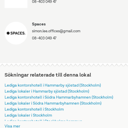
Office
08-403 049 47
Without
People
-
Spaces
Ambassador
simon.lee.offices@gmail.com
House
(Копировать).jpg
08-403 049 47
Sökningar relaterade till denna lokal
Lediga kontorshotell i Hammarby sjöstad (Stockholm)
Lediga lokaler i Hammarby sjöstad (Stockholm)
Lediga kontorshotell i Södra Hammarbyhamnen (Stockholm)
Lediga lokaler i Södra Hammarbyhamnen (Stockholm)
Lediga kontorshotell i Stockholm
Lediga lokaler i Stockholm
Lediga kontorshotell i Stockholms kommun
Visa mer
Lediga lokaler i Stockholms kommun