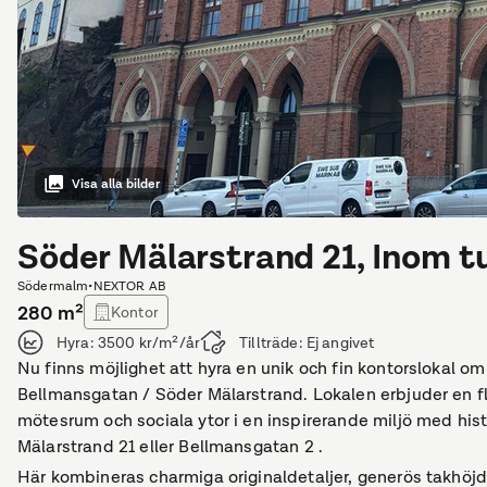
Visa alla bilder
Söder Mälarstrand 21, Inom t
Södermalm
•
NEXTOR AB
280
m²
Kontor
Hyra:
3500 kr/m²/år
Tillträde:
Ej angivet
Nu finns möjlighet att hyra en unik och fin kontorslokal o
Bellmansgatan / Söder Mälarstrand. Lokalen erbjuder en f
mötesrum och sociala ytor i en inspirerande miljö med hist
Mälarstrand 21 eller Bellmansgatan 2 .
Här kombineras charmiga originaldetaljer, generös takhöjd 