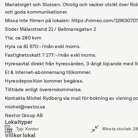
Mariatorget och Slussen. Otrolig och vacker utsikt över Rid
och goda kommunikationer.
Missa inte filmen på lokalen: https://vimeo.com/11963070
Söder Mälarstrand 21 / Bellmansgatan 2
Yta: ca 280 kvm
Hyra ca 81 670:-/mån exkl moms.
Fastighetsskatt 7 277:-/mån exkl moms.
Hyresavtal direkt från hyresvärden, 3-årigt löpande med
El & Internet-abonnemang tillkommer.
Hyresdeposition kommer begäras.
Tillträde enligt överenskommelse.
Kontakta Michel Rydberg via mail för bokning av visning oc
michel@nextor.se
Nextor Group AB
Lokaltyper
Typ
:
Kontor
Minsta storlek
:
2
Villkor lokal