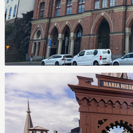
Söder
Mälarstrand
21