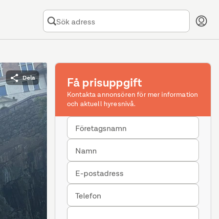
Dela
Få prisuppgift
Kontakta annonsören för mer information
och aktuell hyresnivå.
Företagsnamn
Namn
E-postadress
Telefon