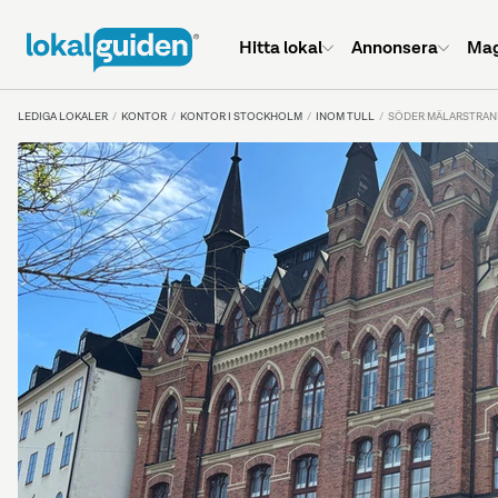
Hitta lokal
Annonsera
Mag
LEDIGA LOKALER
KONTOR
KONTOR I STOCKHOLM
INOM TULL
SÖDER MÄLARSTRAND