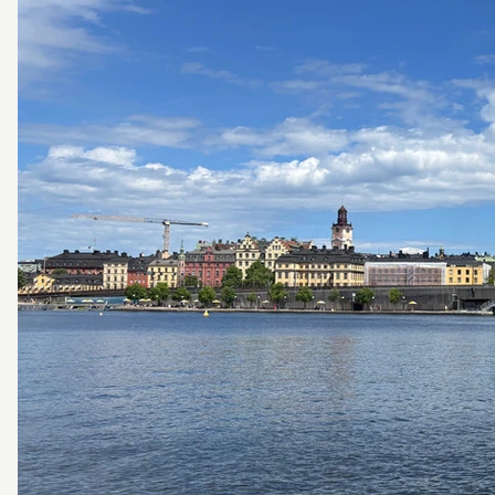
Mälarstrand
21