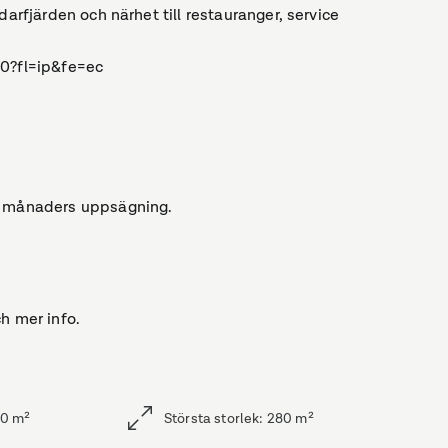
darfjärden och närhet till restauranger, service
70?fl=ip&fe=ec
 9 månaders uppsägning.
h mer info.
80
m²
Största storlek
:
280
m²