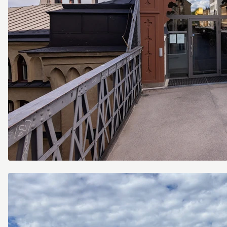
Söder
Mälarstrand
21