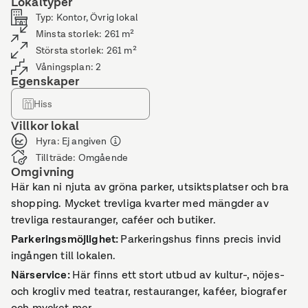
Lokaltyper
Typ
:
Kontor, Övrig lokal
Minsta storlek
:
261
m²
Största storlek
:
261
m²
Våningsplan
:
2
Egenskaper
Hiss
Villkor lokal
Hyra
:
Ej angiven
Tillträde
:
Omgående
Omgivning
Här kan ni njuta av gröna parker, utsiktsplatser och bra
shopping. Mycket trevliga kvarter med mängder av
trevliga restauranger, caféer och butiker.
Parkeringsmöjlighet
:
Parkeringshus finns precis invid
ingången till lokalen.
Närservice
:
Här finns ett stort utbud av kultur-, nöjes-
och krogliv med teatrar, restauranger, kaféer, biografer
och mycket mer.