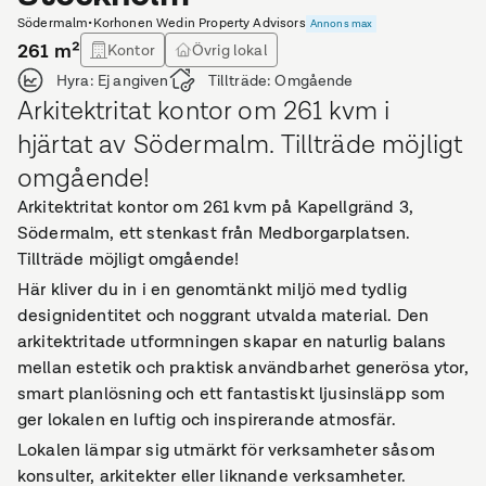
Södermalm
•
Korhonen Wedin Property Advisors
Annons max
261
m²
Kontor
Övrig lokal
Hyra:
Ej angiven
Tillträde:
Omgående
Arkitektritat kontor om 261 kvm i
hjärtat av Södermalm. Tillträde möjligt
omgående!
Arkitektritat kontor om 261 kvm på Kapellgränd 3,
Södermalm, ett stenkast från Medborgarplatsen.
Tillträde möjligt omgående!
Här kliver du in i en genomtänkt miljö med tydlig
designidentitet och noggrant utvalda material. Den
arkitektritade utformningen skapar en naturlig balans
mellan estetik och praktisk användbarhet generösa ytor,
smart planlösning och ett fantastiskt ljusinsläpp som
ger lokalen en luftig och inspirerande atmosfär.
Lokalen lämpar sig utmärkt för verksamheter såsom
konsulter, arkitekter eller liknande verksamheter.