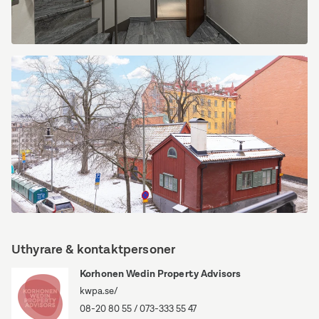
Kapellgränd
3
Kapellgränd
3
Uthyrare & kontaktpersoner
Korhonen Wedin Property Advisors
kwpa.se/
08-20 80 55
/
073-333 55 47