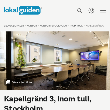
me
LEDIGA LOKALER
KONTOR
KONTOR I STOCKHOLM
INOM TULL
KAPELLGRÄND 3
Visa alla bilder
Kapellgränd 3, Inom tull,
Stockholm