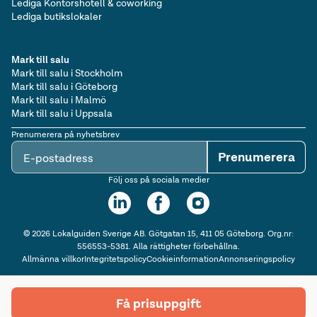
Lediga Kontorshotell & coworking
Lediga butikslokaler
Mark till salu
Mark till salu i Stockholm
Mark till salu i Göteborg
Mark till salu i Malmö
Mark till salu i Uppsala
Prenumerera på nyhetsbrev
Prenumerera
E-postadress
Följ oss på sociala medier
©
2026
Lokalguiden Sverige AB. Götgatan 15, 411 05 Göteborg. Org.nr:
556553-5381. Alla rättigheter förbehållna.
Allmänna villkor
Integritetspolicy
Cookieinformation
Annonseringspolicy
Få prisuppgift