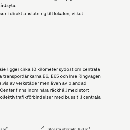
rådsyta.
 i direkt anslutning till lokalen, vilket
ie ligger cirka 10 kilometer sydost om centrala
tiga transportlänkarna E6, E65 och Inre Ringvägen
lvis av verkstäder men även av blandad
Center finns inom nära räckhåll med stort
llektivtrafikförbindelser med buss till centrala
8
m²
Största storlek
:
188
m²