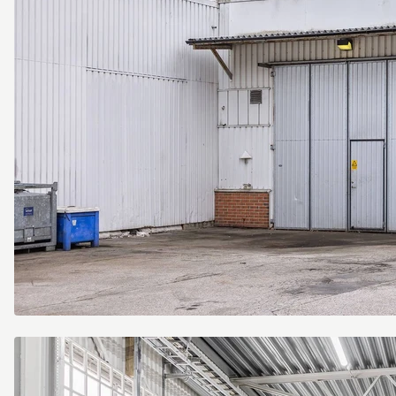
Järnyxegatan
13