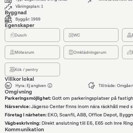
Våningsplan
:
1
Byggnad
Byggår
:
1969
Egenskaper
Dusch
WC
Mötesrum
Omklädningsrum
Kök / pentry
Villkor lokal
Hyra
:
Ej angiven
Tillträde
:
Omgåen
Omgivning
Parkeringsmöjlighet
:
Gott om parkeringsplatser på fastighe
Närservice
:
Jägerso Center finns inom nära räckhåll med s
Företag i närheten
:
EKO, Scanfil, ABB, Office Depot, Byggm
Vägbeskrivning
:
Direkt anslutning till E6, E65 och Inre Ri
Kommunikation