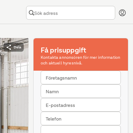
Dela
Få prisuppgift
Kontakta annonsören för mer information
och aktuell hyresnivå.
Företagsnamn
Namn
E-postadress
Telefon