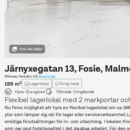
Visa alla bilder
Järnyxegatan 13, Fosie, Malm
Mileway Sweden AB
Annons max
188
m²
Lagerlokal
Övrig lokal
Hyra:
Ej angiven
Tillträde:
Omgående
Flexibel lagerlokal med 2 markportar och
Nu finns möjlighet att hyra en flexibel lagerlokal om ca 1
ytor som lämpar sig väl för lager eller serviceverksamhet.L
smidiga förutsättningar för in- och utlastning. I lokalen f
som ger god funktionalitet i det dagliga arbetet. För den 