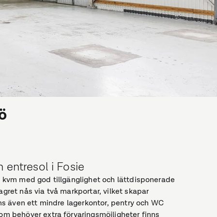
ö
 entresol i Fosie
88 kvm med god tillgänglighet och lättdisponerade
agret nås via två markportar, vilket skapar
inns även ett mindre lagerkontor, pentry och WC
som behöver extra förvaringsmöjligheter finns