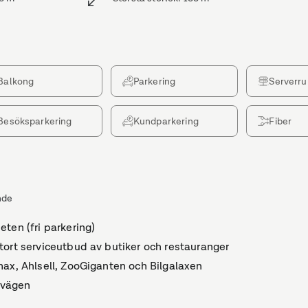
Balkong
Parkering
Serverr
Besöksparkering
Kundparkering
Fiber
de
ten (fri parkering)
tort serviceutbud av butiker och restauranger
ax, Ahlsell, ZooGiganten och Bilgalaxen
ngvägen