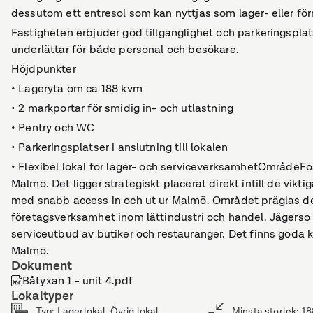
dessutom ett entresol som kan nyttjas som lager- eller för
Fastigheten erbjuder god tillgänglighet och parkeringsplatser
underlättar för både personal och besökare.
Höjdpunkter
• Lageryta om ca 188 kvm
• 2 markportar för smidig in- och utlastning
• Pentry och WC
• Parkeringsplatser i anslutning till lokalen
• Flexibel lokal för lager- och serviceverksamhetOmrådeFos
Malmö. Det ligger strategiskt placerat direkt intill de vik
med snabb access in och ut ur Malmö. Området präglas de
företagsverksamhet inom lättindustri och handel. Jägerso 
serviceutbud av butiker och restauranger. Det finns goda ko
Malmö.
Dokument
Båtyxan 1 - unit 4.pdf
Lokaltyper
Typ
:
Lagerlokal, Övrig lokal
Minsta storlek
:
18