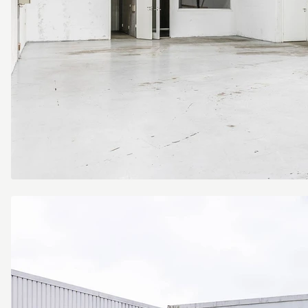
Järnyxegatan
13