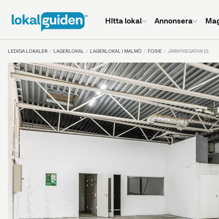
Hitta lokal
Annonsera
Mag
LEDIGA LOKALER
LAGERLOKAL
LAGERLOKAL I MALMÖ
FOSIE
JÄRNYXEGATAN 13