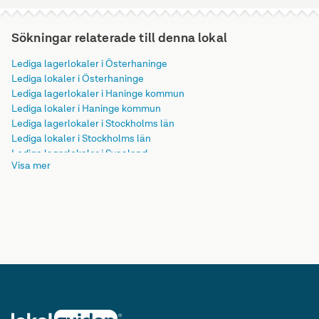
Sökningar relaterade till denna lokal
Lediga lagerlokaler i Österhaninge
Lediga lokaler i Österhaninge
Lediga lagerlokaler i Haninge kommun
Lediga lokaler i Haninge kommun
Lediga lagerlokaler i Stockholms län
Lediga lokaler i Stockholms län
Lediga lagerlokaler i Svealand
Visa mer
Lediga lokaler i Svealand
Lediga lagerlokaler i Sverige
Lediga lokaler i Sverige
Lediga lagerlokaler