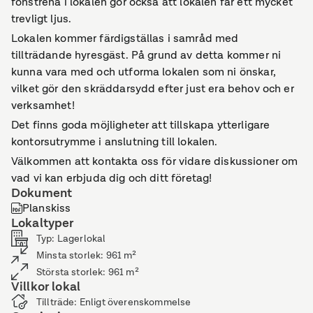
fönstrena i lokalen gör också att lokalen får ett mycket
trevligt ljus.
Lokalen kommer färdigställas i samråd med
tillträdande hyresgäst. På grund av detta kommer ni
kunna vara med och utforma lokalen som ni önskar,
vilket gör den skräddarsydd efter just era behov och er
verksamhet!
Det finns goda möjligheter att tillskapa ytterligare
kontorsutrymme i anslutning till lokalen.
Välkommen att kontakta oss för vidare diskussioner om
vad vi kan erbjuda dig och ditt företag!
Dokument
Planskiss
Lokaltyper
Typ
:
Lagerlokal
Minsta storlek
:
961
m²
Största storlek
:
961
m²
Villkor lokal
Tillträde
:
Enligt överenskommelse