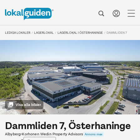
me
LEDIGA LOKALER
LAGERLOKAL
LAGERLOKAL I ÖSTERHANINGE
DAMMLIDEN 7
Visa alla bilder
Dammliden 7, Österhaninge
Albyberg
•
Korhonen Wedin Property Advisors
Annons max