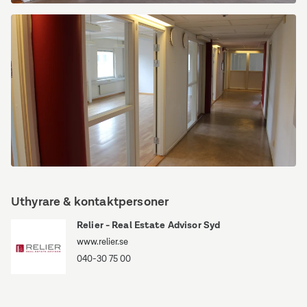
Östra
Sandgatan
12
Östra
Sandgatan
Uthyrare & kontaktpersoner
12
Relier - Real Estate Advisor Syd
www.relier.se
040-30 75 00