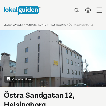
me
LEDIGA LOKALER
KONTOR
KONTOR I HELSINGBORG
ÖSTRA SANDGATAN 12
Visa alla bilder
Östra Sandgatan 12,
Helsingborg