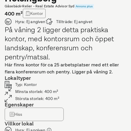
Gåsebäck
•
Relier - Real Estate Advisor Syd
Annons plus
400
m²
Kontor
Hyra:
Ej angiven
Tillträde:
Ej angivet
På våning 2 ligger detta praktiska
kontor, med kontorsrum och öppet
landskap, konferensrum och
pentry/matsal.
Här finns kontor för ca 25 arbetsplatser med ett eller
flera konferensrum och pentry. Ligger på våning 2.
Lokaltyper
Typ
:
Kontor
Minsta storlek
:
400
m²
Största storlek
:
400
m²
Egenskaper
Hiss
Villkor lokal
Hyra
:
Ej angiven