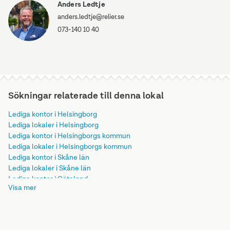
Anders Ledtje
anders.ledtje@relier.se
073-140 10 40
Sökningar relaterade till denna lokal
Lediga kontor i Helsingborg
Lediga lokaler i Helsingborg
Lediga kontor i Helsingborgs kommun
Lediga lokaler i Helsingborgs kommun
Lediga kontor i Skåne län
Lediga lokaler i Skåne län
Lediga kontor i Götaland
Visa mer
Lediga lokaler i Götaland
Lediga kontor i Sverige
Lediga lokaler i Sverige
Lediga kontor