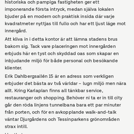
historiska och pampiga fastigheten ger ett
imponerande första intryck, medan själva lokalen
bjuder på en modern och praktisk insida där varje
kvadratmeter nyttjas till fullo och har ett ljust läge mot
innergård.
Att kliva in i detta kontor är att lämna stadens brus
bakom sig. Tack vare placeringen mot innergården
erbjuds här en tyst och skyddad oas som skapar en
inbjudande miljö för både personal och besökande
klienter.
Erik Dahlbergsallén 15 är en adress som verkligen
erbjuder det bästa av två världar – lugn miljö men nära
allt. Kring Karlaplan finns all tänkbar service,
restauranger och shopping. Behöver ni ta er in till city
går den röda linjens tunnelbana bara ett par minuter
från porten, och för en avkopplande walk-and-talk
väntar Djurgårdens och Tessinparkens grönområden
strax intill.