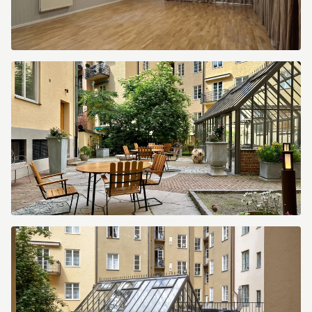
Gemini_Generated_Image_5gwrsm5gwrsm5gwr
(1).png
IMG_9676.jpeg