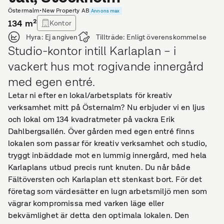
Östermalm
•
New Property AB
Annons max
134
m²
Kontor
Hyra:
Ej angiven
Tillträde:
Enligt överenskommelse
Studio-kontor intill Karlaplan – i
vackert hus mot rogivande innergård
med egen entré.
Letar ni efter en lokal/arbetsplats för kreativ
verksamhet mitt på Östernalm? Nu erbjuder vi en ljus
och lokal om 134 kvadratmeter på vackra Erik
Dahlbergsallén. Över gården med egen entré finns
lokalen som passar för kreativ verksamhet och studio,
tryggt inbäddade mot en lummig innergård, med hela
Karlaplans utbud precis runt knuten. Du når både
Fältöversten och Karlaplan ett stenkast bort. För det
företag som värdesätter en lugn arbetsmiljö men som
vägrar kompromissa med varken läge eller
bekvämlighet är detta den optimala lokalen. Den