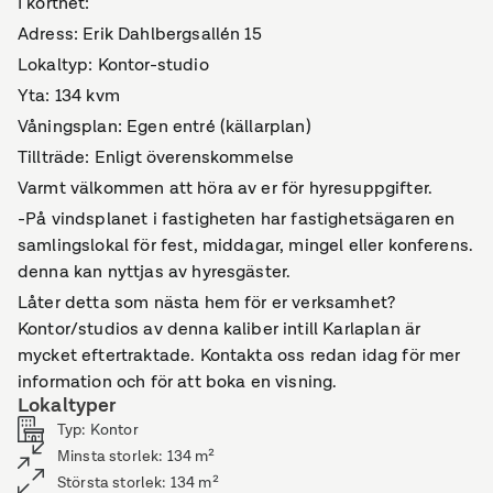
I korthet:
Adress: Erik Dahlbergsallén 15
Lokaltyp: Kontor-studio
Yta: 134 kvm
Våningsplan: Egen entré (källarplan)
Tillträde: Enligt överenskommelse
Varmt välkommen att höra av er för hyresuppgifter.
-På vindsplanet i fastigheten har fastighetsägaren en
samlingslokal för fest, middagar, mingel eller konferens.
denna kan nyttjas av hyresgäster.
Låter detta som nästa hem för er verksamhet?
Kontor/studios av denna kaliber intill Karlaplan är
mycket eftertraktade. Kontakta oss redan idag för mer
information och för att boka en visning.
Lokaltyper
Typ
:
Kontor
Minsta storlek
:
134
m²
Största storlek
:
134
m²