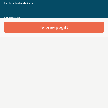
Lediga butikslokaler
Mark till salu
Mark till salu i Stockholm
Få prisuppgift
Mark till salu i Göteborg
Mark till salu i Malmö
Mark till salu i Uppsala
Prenumerera på nyhetsbrev
Prenumerera
E-postadress
Följ oss på sociala medier
©
2026
Lokalguiden Sverige AB. Götgatan 15, 411 05 Göteborg. Org.nr:
556553-5381. Alla rättigheter förbehållna.
Allmänna villkor
Integritetspolicy
Cookieinformation
Annonseringspolicy