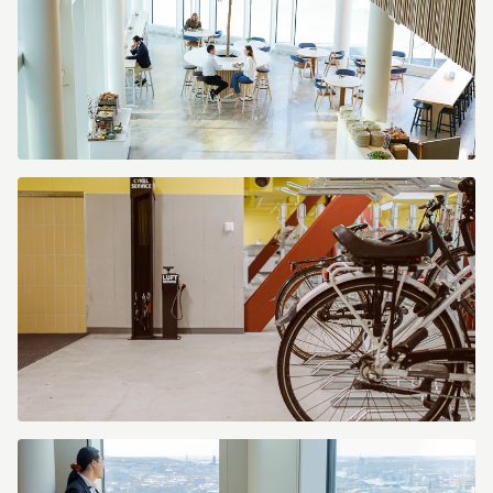
_DSF7480
-
kopia.jpg
Citygate
cykelhotell.jpg