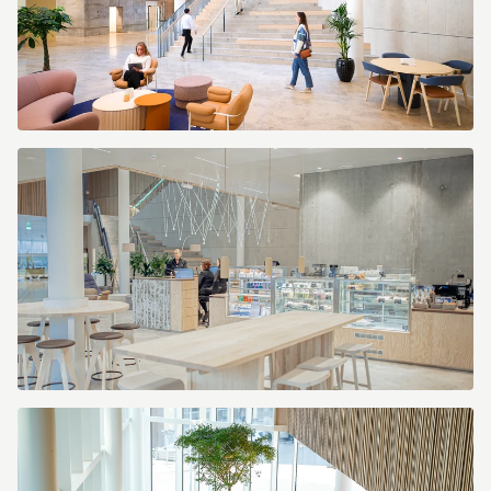
_DSF9022.jpg
Citygate
Village
Café.jpg