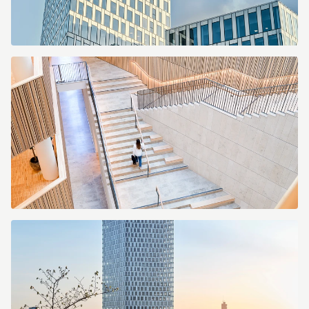
SKANSKA_CITYGATE_sRGB_20230427_WEB_02.jpg
_DSF7805.jpg