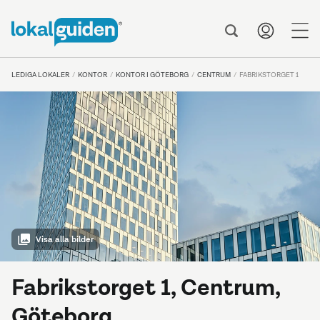
me
LEDIGA LOKALER
KONTOR
KONTOR I GÖTEBORG
CENTRUM
FABRIKSTORGET 1
Visa alla bilder
Fabrikstorget 1, Centrum,
Göteborg