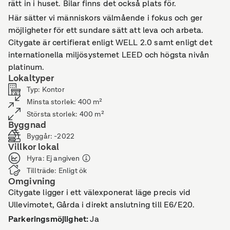
rätt in i huset. Bilar finns det också plats för.
Här sätter vi människors välmående i fokus och ger
möjligheter för ett sundare sätt att leva och arbeta.
Citygate är certifierat enligt WELL 2.0 samt enligt det
internationella miljösystemet LEED och högsta nivån
platinum.
Lokaltyper
Typ
:
Kontor
Minsta storlek
:
400
m²
Största storlek
:
400
m²
Byggnad
Byggår
:
-2022
Villkor lokal
Hyra
:
Ej angiven
Tillträde
:
Enligt ök
Omgivning
Citygate ligger i ett välexponerat läge precis vid
Ullevimotet, Gårda i direkt anslutning till E6/E20.
Parkeringsmöjlighet
:
Ja