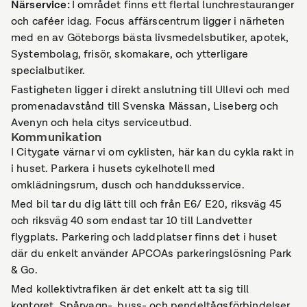
Närservice
:
I området finns ett flertal lunchrestauranger
och caféer idag. Focus affärscentrum ligger i närheten
med en av Göteborgs bästa livsmedelsbutiker, apotek,
Systembolag, frisör, skomakare, och ytterligare
specialbutiker.
Fastigheten ligger i direkt anslutning till Ullevi och med
promenadavstånd till Svenska Mässan, Liseberg och
Avenyn och hela citys serviceutbud.
Kommunikation
I Citygate värnar vi om cyklisten, här kan du cykla rakt in
i huset. Parkera i husets cykelhotell med
omklädningsrum, dusch och handduksservice.
Med bil tar du dig lätt till och från E6/ E20, riksväg 45
och riksväg 40 som endast tar 10 till Landvetter
flygplats. Parkering och laddplatser finns det i huset
där du enkelt använder APCOAs parkeringslösning Park
& Go.
Med kollektivtrafiken är det enkelt att ta sig till
kontoret. Spårvagn-, buss- och pendeltågsförbindelser