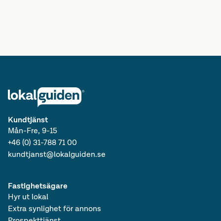
Lediga lokaler i Västra Götalands län
Lediga kontor i Götaland
Lediga lokaler i Götaland
Lediga kontor i Sverige
Lediga lokaler i Sverige
Lediga kontor
Kundtjänst
Mån-Fre, 9-15
+46 (0) 31-788 71 00
kundtjanst@lokalguiden.se
Fastighetsägare
Hyr ut lokal
Extra synlighet för annons
Prospekttjänst