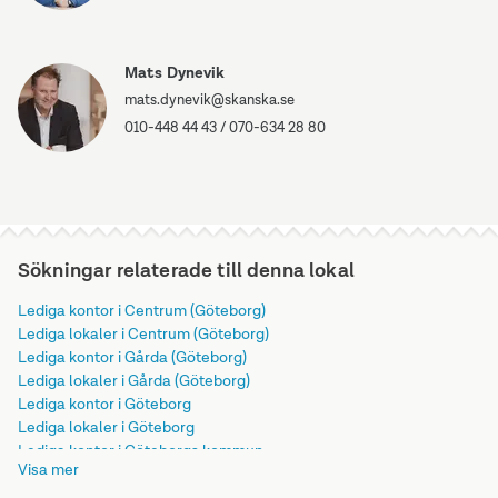
Mats Dynevik
mats.dynevik@skanska.se
010-448 44 43
/
070-634 28 80
Sökningar relaterade till denna lokal
Lediga kontor i Centrum (Göteborg)
Lediga lokaler i Centrum (Göteborg)
Lediga kontor i Gårda (Göteborg)
Lediga lokaler i Gårda (Göteborg)
Lediga kontor i Göteborg
Lediga lokaler i Göteborg
Lediga kontor i Göteborgs kommun
Visa mer
Lediga lokaler i Göteborgs kommun
Lediga kontor i Västra Götalands län