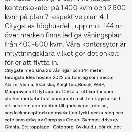
kontorslokaler på 1 400 kvm och 2 600
kvm på plan 7 respektive plan 4. I
Citygates höghusdel , upp mot 144 m
över marken finns lediga våningsplan
från 400-800 kvm. Våra kontorsytor är
inflyttningsklara vilket gör det enkelt
för er att flytta in.
Citygate med sina 36 våningar och 144 meter,
färdigställdes hösten 2022 då företag som Sector
Alarm, Visma, Skanska, Knightec, Bosch, WSP,
Manpower mfl flyttade in. Detta är ett kontor som
stärker medarbetare, samarbete och företagskultur. I
ett hus som uppmuntrar till goda vanor, rörelse,
servicekoncept och en mycket omtyckt restaurang och
café som drivs av Compass Group. Gymmet drivs av
Omnia. Ett toppläge i Göteborg. Cyklar du, gör du det