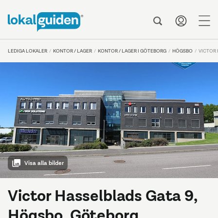
me
LEDIGA LOKALER
KONTOR / LAGER
KONTOR / LAGER I GÖTEBORG
HÖGSBO
VICTOR 
Visa alla bilder
Victor Hasselblads Gata 9,
Högsbo, Göteborg