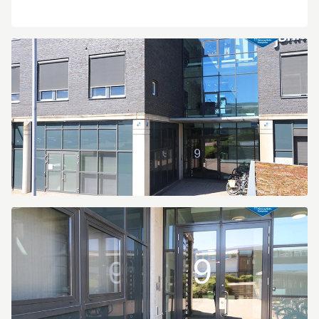
Planskiss
95
kvm,
Victor
Hasselblads
gata
9.jpg
SGS2.jpg