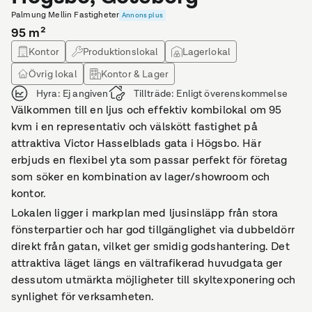
Palmung Mellin Fastigheter
Annons plus
95
m²
Kontor
Produktionslokal
Lagerlokal
Övrig lokal
Kontor & Lager
Hyra:
Ej angiven
Tillträde:
Enligt överenskommelse
Välkommen till en ljus och effektiv kombilokal om 95
kvm i en representativ och välskött fastighet på
attraktiva Victor Hasselblads gata i Högsbo. Här
erbjuds en flexibel yta som passar perfekt för företag
som söker en kombination av lager/showroom och
kontor.
Lokalen ligger i markplan med ljusinsläpp från stora
fönsterpartier och har god tillgänglighet via dubbeldörr
direkt från gatan, vilket ger smidig godshantering. Det
attraktiva läget längs en vältrafikerad huvudgata ger
dessutom utmärkta möjligheter till skyltexponering och
synlighet för verksamheten.