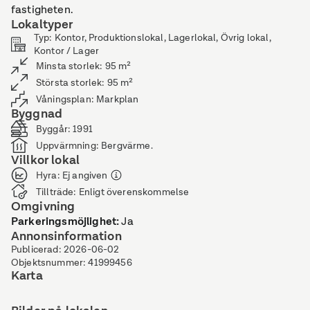
fastigheten.
Lokaltyper
Typ
:
Kontor, Produktionslokal, Lagerlokal, Övrig lokal,
Kontor / Lager
Minsta storlek
:
95
m²
Största storlek
:
95
m²
Våningsplan
:
Markplan
Byggnad
Byggår
:
1991
Uppvärmning
:
Bergvärme.
Villkor lokal
Hyra
:
Ej angiven
Tillträde
:
Enligt överenskommelse
Omgivning
Parkeringsmöjlighet
:
Ja
Annonsinformation
Publicerad
:
2026-06-02
Objektsnummer
:
41999456
Karta