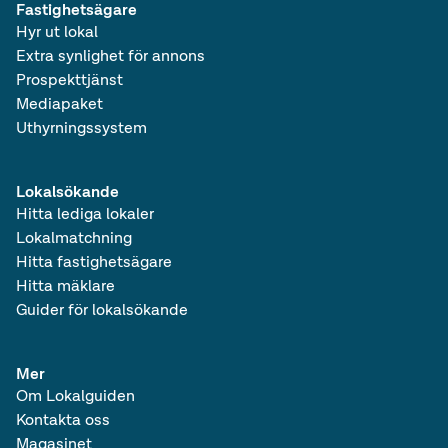
Fastighetsägare
Lediga lagerlokaler i Götaland
Hyr ut lokal
Lediga övriga lokaler i Götaland
Lediga kontor / lager i Götaland
Extra synlighet för annons
Lediga lokaler i Götaland
Prospekttjänst
Lediga kontor i Sverige
Mediapaket
Lediga produktionslokaler i Sverige
Uthyrningssystem
Lediga lagerlokaler i Sverige
Lediga övriga lokaler i Sverige
Lediga kontor / lager i Sverige
Lokalsökande
Lediga lokaler i Sverige
Hitta lediga lokaler
Lediga kontor
Lokalmatchning
Lediga produktionslokaler
Hitta fastighetsägare
Lediga lagerlokaler
Lediga övriga lokaler
Hitta mäklare
Lediga kontor / lager
Guider för lokalsökande
Mer
Om Lokalguiden
Kontakta oss
Magasinet