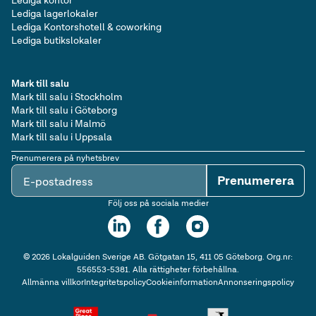
Lediga lagerlokaler
Lediga Kontorshotell & coworking
Lediga butikslokaler
Mark till salu
Mark till salu i Stockholm
Mark till salu i Göteborg
Mark till salu i Malmö
Mark till salu i Uppsala
Prenumerera på nyhetsbrev
Prenumerera
E-postadress
Följ oss på sociala medier
©
2026
Lokalguiden Sverige AB. Götgatan 15, 411 05 Göteborg. Org.nr:
556553-5381. Alla rättigheter förbehållna.
Allmänna villkor
Integritetspolicy
Cookieinformation
Annonseringspolicy