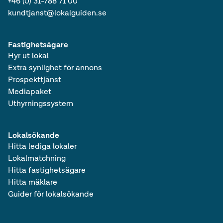
+46 (0) 31-788 71 00
kundtjanst@lokalguiden.se
Fastighetsägare
Hyr ut lokal
Extra synlighet för annons
Prospekttjänst
Mediapaket
Uthyrningssystem
Lokalsökande
Hitta lediga lokaler
Lokalmatchning
Hitta fastighetsägare
Hitta mäklare
Guider för lokalsökande