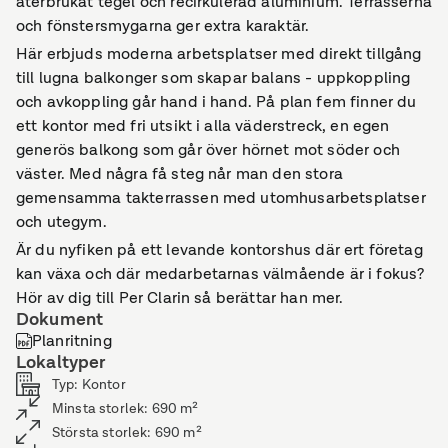
återbrukat tegel och recirkulerad aluminium. Terrasserna
och fönstersmygarna ger extra karaktär.
Här erbjuds moderna arbetsplatser med direkt tillgång
till lugna balkonger som skapar balans - uppkoppling
och avkoppling går hand i hand. På plan fem finner du
ett kontor med fri utsikt i alla väderstreck, en egen
generös balkong som går över hörnet mot söder och
väster. Med några få steg når man den stora
gemensamma takterrassen med utomhusarbetsplatser
och utegym.
Är du nyfiken på ett levande kontorshus där ert företag
kan växa och där medarbetarnas välmående är i fokus?
Hör av dig till Per Clarin så berättar han mer.
Dokument
Planritning
Lokaltyper
Typ
:
Kontor
Minsta storlek
:
690
m²
Största storlek
:
690
m²