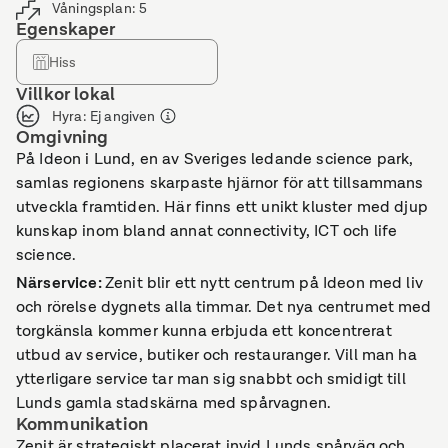
Våningsplan
:
5
Egenskaper
Hiss
Villkor lokal
Hyra
:
Ej angiven
Omgivning
På Ideon i Lund, en av Sveriges ledande science park,
samlas regionens skarpaste hjärnor för att tillsammans
utveckla framtiden. Här finns ett unikt kluster med djup
kunskap inom bland annat connectivity, ICT och life
science.
Närservice
:
Zenit blir ett nytt centrum på Ideon med liv
och rörelse dygnets alla timmar. Det nya centrumet med
torgkänsla kommer kunna erbjuda ett koncentrerat
utbud av service, butiker och restauranger. Vill man ha
ytterligare service tar man sig snabbt och smidigt till
Lunds gamla stadskärna med spårvagnen.
Kommunikation
Zenit är strategiskt placerat invid Lunds spårväg och