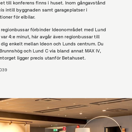
het till konferens finns i huset. Inom gångavstånd
cis intill byggnaden samt garageplatser i
oner för elbilar.
 och regionbussar förbinder Ideonområdet med Lund
var 4:e minut, här avgår även regionbussar till
 dig enkelt mellan Ideon och Lunds centrum. Du
Brunnshög och Lund C via bland annat MAX IV,
ntorget ligger precis utanför Betahuset.
039