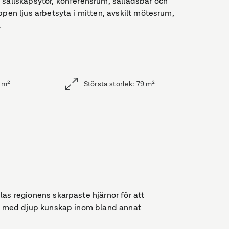
 sällskapsytor, konferensrum, salladsbar och
ppen ljus arbetsyta i mitten, avskilt mötesrum,
.
m²
Största storlek
:
79
m²
as regionens skarpaste hjärnor för att
ter med djup kunskap inom bland annat