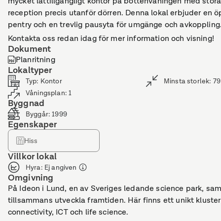
mycket lättillgängligt kontor på bottenvåningen med stora
reception precis utanför dörren. Denna lokal erbjuder en ö
pentry och en trevlig pausyta för umgänge och avkoppling
Kontakta oss redan idag för mer information och visning!
Dokument
Planritning
Lokaltyper
Typ
:
Kontor
Minsta storlek
:
79
Våningsplan
:
1
Byggnad
Byggår
:
1999
Egenskaper
Hiss
Villkor lokal
Hyra
:
Ej angiven
Omgivning
På Ideon i Lund, en av Sveriges ledande science park, saml
tillsammans utveckla framtiden. Här finns ett unikt klus
connectivity, ICT och life science.