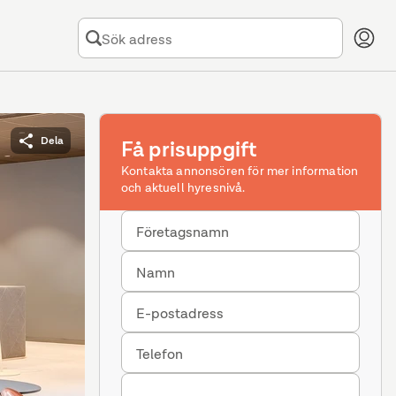
Dela
Få prisuppgift
Kontakta annonsören för mer information
och aktuell hyresnivå.
Företagsnamn
Namn
E-postadress
Telefon