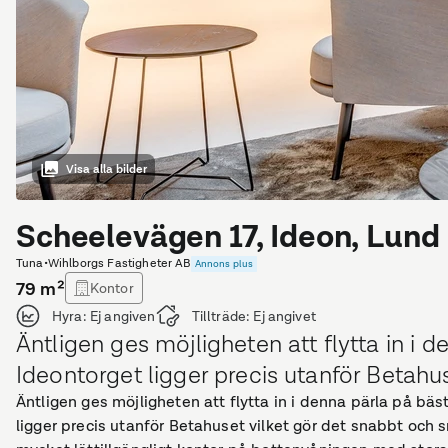
Visa alla bilder
Scheelevägen 17, Ideon, Lund
Tuna
•
Wihlborgs Fastigheter AB
Annons plus
79
m²
Kontor
Hyra:
Ej angiven
Tillträde:
Ej angivet
Äntligen ges möjligheten att flytta in i
Ideontorget ligger precis utanför Betahuse
Äntligen ges möjligheten att flytta in i denna pärla på bä
ligger precis utanför Betahuset vilket gör det snabbt och smi