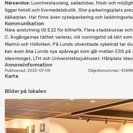
Närservice
:
Lunchrestaurang, salladsbar, frisör och möjlig
ligger hotell och livsmedelsbutik. Stor parkeringsplats pre
källarplan. Här finns även cykelparkering och laddningsstati
Kommunikation
Nära anslutning till E22 för biltrafik. Flera stadsbussar
C. Avgångarnas täthet varierar, vid rusningstid så tätt som 
Malmö och Höllviken. På Lunds utvecklade cykelnät tar du
kan även åka Lunds nya spårvagn som går mellan ESS på 
Ideontorget, LTH och Universitetssjukhuset. Hållplats Ideo
Annonsinformation
Publicerad
:
2025-07-09
Objektsnummer
:
41948
Karta
Bilder på lokalen