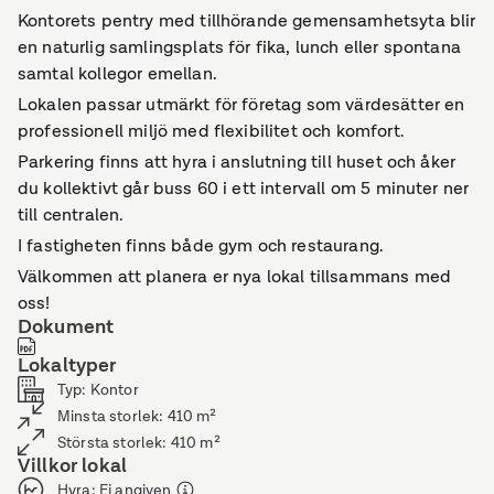
Kontorets pentry med tillhörande gemensamhetsyta blir
en naturlig samlingsplats för fika, lunch eller spontana
samtal kollegor emellan.
Lokalen passar utmärkt för företag som värdesätter en
professionell miljö med flexibilitet och komfort.
Parkering finns att hyra i anslutning till huset och åker
du kollektivt går buss 60 i ett intervall om 5 minuter ner
till centralen.
I fastigheten finns både gym och restaurang.
Välkommen att planera er nya lokal tillsammans med
oss!
Dokument
Lokaltyper
Typ
:
Kontor
Minsta storlek
:
410
m²
Största storlek
:
410
m²
Villkor lokal
Hyra
:
Ej angiven