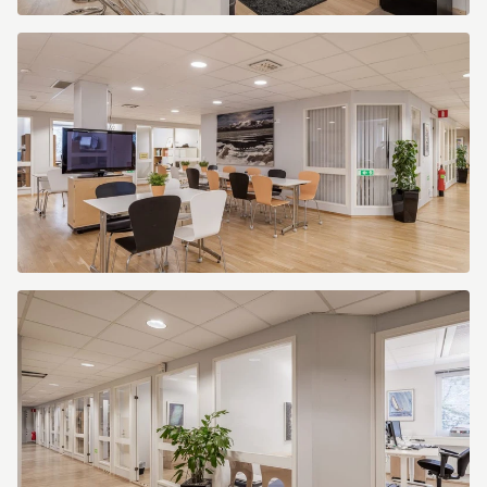
Södra
Gubberogatan
8
Södra
Gubberogatan
8