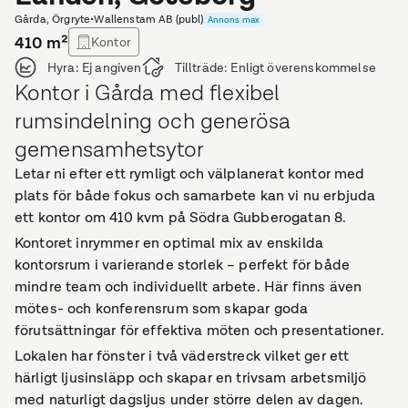
Gårda, Örgryte
•
Wallenstam AB (publ)
Annons max
410
m²
Kontor
Hyra:
Ej angiven
Tillträde:
Enligt överenskommelse
Kontor i Gårda med flexibel
rumsindelning och generösa
gemensamhetsytor
Letar ni efter ett rymligt och välplanerat kontor med
plats för både fokus och samarbete kan vi nu erbjuda
ett kontor om 410 kvm på Södra Gubberogatan 8.
Kontoret inrymmer en optimal mix av enskilda
kontorsrum i varierande storlek – perfekt för både
mindre team och individuellt arbete. Här finns även
mötes- och konferensrum som skapar goda
förutsättningar för effektiva möten och presentationer.
Lokalen har fönster i två väderstreck vilket ger ett
härligt ljusinsläpp och skapar en trivsam arbetsmiljö
med naturligt dagsljus under större delen av dagen.