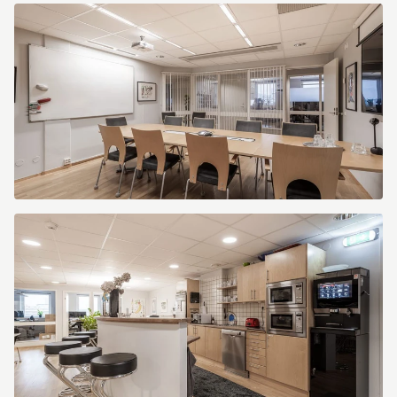
Södra
Gubberogatan
8
Södra
Gubberogatan
8