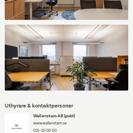
Södra
Gubberogatan
8
Södra
Gubberogatan
Uthyrare & kontaktpersoner
8
Wallenstam AB (publ)
www.wallenstam.se
031-20 00 00