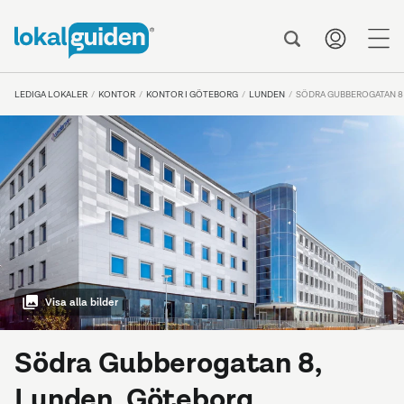
me
LEDIGA LOKALER
KONTOR
KONTOR I GÖTEBORG
LUNDEN
SÖDRA GUBBEROGATAN 8
Visa alla bilder
Södra Gubberogatan 8,
Lunden, Göteborg