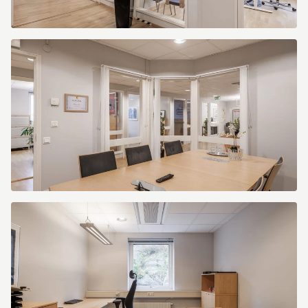
Södra
Gubberogatan
8
Södra
Gubberogatan
8