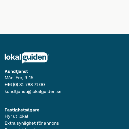
Lediga kontor i Västra Götalands län
Lediga lokaler i Västra Götalands län
Lediga kontor i Götaland
Lediga lokaler i Götaland
Lediga kontor i Sverige
Lediga lokaler i Sverige
Lediga kontor
Kundtjänst
Mån-Fre, 9-15
+46 (0) 31-788 71 00
kundtjanst@lokalguiden.se
Fastighetsägare
Hyr ut lokal
Extra synlighet för annons