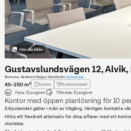
Visa alla bilder
Gustavslundsvägen 12, Alvik
Bromma, Västerort
•
Regus Stockholm
Annons max
45–250
m²
Kontor
Kontorshotell
Hyra:
Ej angiven
Tillträde:
Ej angivet
Kontor med öppen planlösning för 10 per
Erbjudandet gäller i mån av tillgång. Vänligen kontakta vårt
Hitta ett flexibelt alternativ för dina affärer med ett ko
storlekar.