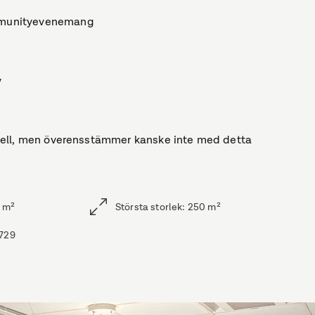
mmunityevenemang
v
shotell, men överensstämmer kanske inte med detta
m²
Största storlek
:
250
m²
729