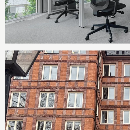
Signature
Szervita
Square
5134
Budapest
Hungary
Large
Office.jpg