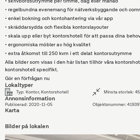
• skrivbordsutrymme per timme, dag eller månad
• regelbundna evenemang för nätverksbyggande och co
• enkel bokning och kontohantering via vår app
• skräddarsydda och flexibla kontorslayouter
• skala upp eller byt kontorshotell för att passa dina beho
• ergonomiska möbler av hög kvalitet
• extra åtkomst till 250 kvm i ett delat kontorsutrymme
Alla bilder som visas i den här listan tillhör våra kontor
kontorshotell specifikt.
Gör en förfrågan nu
Lokaltyper
Typ
:
Kontor, Kontorshotell
Minsta storlek
:
45
Annonsinformation
Publicerad
:
2020-11-05
Objektsnummer
:
41939
Karta
Bilder på lokalen