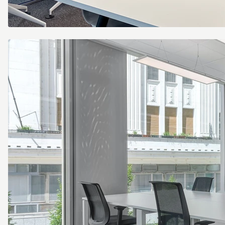
Regus_STOCKHOLM,
Alvik_Sweden_Centre
4969_Board
Room
1.jpg