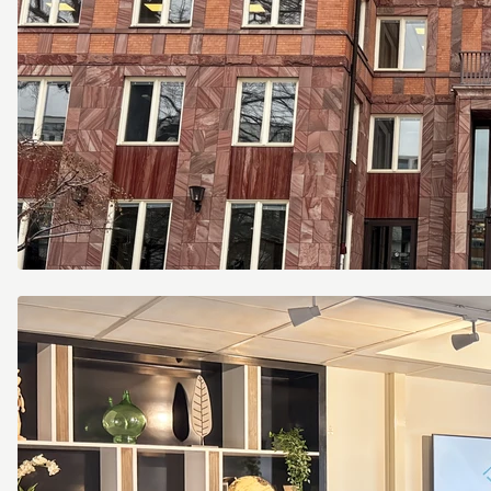
photo_5388798228687874576_w.jpg