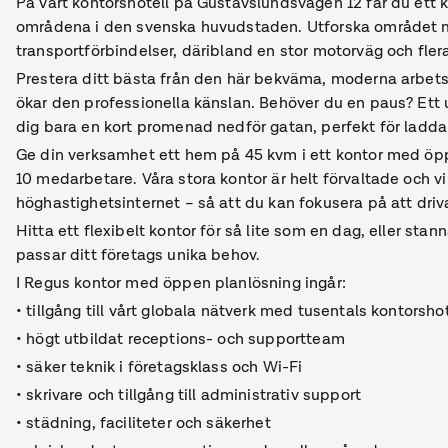
På vårt kontorshotell på Gustavslundsvägen 12 får du ett 
områdena i den svenska huvudstaden. Utforska området m
transportförbindelser, däribland en stor motorväg och fle
Prestera ditt bästa från den här bekväma, moderna arbet
ökar den professionella känslan. Behöver du en paus? Ett u
dig bara en kort promenad nedför gatan, perfekt för ladda 
Ge din verksamhet ett hem på 45 kvm i ett kontor med öppe
10 medarbetare. Våra stora kontor är helt förvaltade och vi
höghastighetsinternet – så att du kan fokusera på att dri
Hitta ett flexibelt kontor för så lite som en dag, eller st
passar ditt företags unika behov.
I Regus kontor med öppen planlösning ingår:
• tillgång till vårt globala nätverk med tusentals kontorsho
• högt utbildat receptions- och supportteam
• säker teknik i företagsklass och Wi-Fi
• skrivare och tillgång till administrativ support
• städning, faciliteter och säkerhet