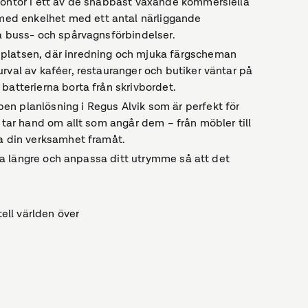
kontor i ett av de snabbast växande kommersiella
ed enkelhet med ett antal närliggande
ra buss- och spårvagnsförbindelser.
splatsen, där inredning och mjuka färgscheman
rval av kaféer, restauranger och butiker väntar på
batterierna borta från skrivbordet.
n planlösning i Regus Alvik som är perfekt för
 tar hand om allt som angår dem – från möbler till
va din verksamhet framåt.
anna längre och anpassa ditt utrymme så att det
tell världen över