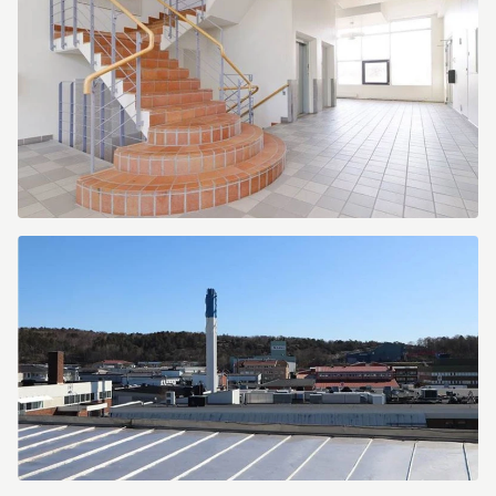
Hasselblads
gata
9
Victor
Hasselblads
gata
9