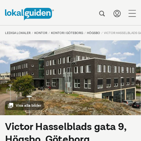
me
LEDIGA LOKALER
KONTOR
KONTOR I GÖTEBORG
HÖGSBO
VICTOR HASSELBLADS GA
Visa alla bilder
Victor Hasselblads gata 9,
Högsbo, Göteborg