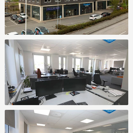
Victor
Hasselblads
gata
9
Victor
Hasselblads
gata
9