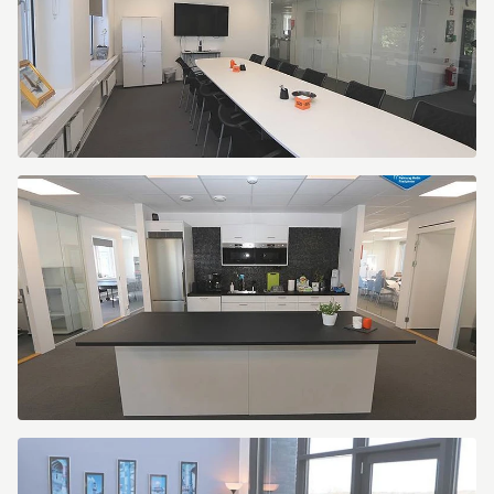
Victor
Hasselblads
gata
9
Victor
Hasselblads
gata