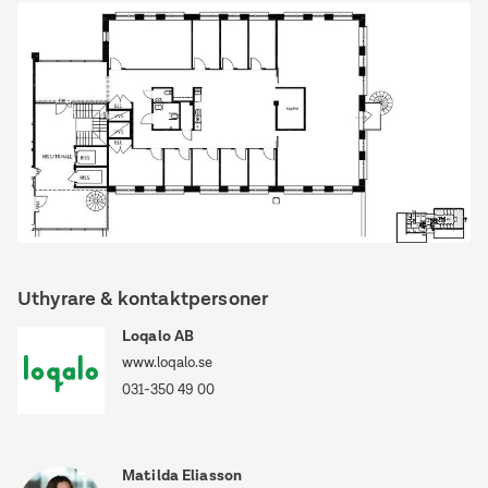
Victor
Hasselblads
gata
9
Victor
Hasselblads
Uthyrare & kontaktpersoner
gata
9
Loqalo AB
www.loqalo.se
031-350 49 00
Matilda Eliasson