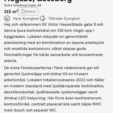
Södra Göteborg
•
loqalo AB
315
m²
Kontor
Hyra:
Ej angiven
Tillträde:
Ej angivet
Hej och välkommen till Victor Hasselblads gata 9 och
denna ljusa kontorslokal om 315 kvm högst upp i
byggnaden. Lokalen erbjuder en genomtänkt
planlösning med en kombination av öppna arbetsytor
och enskilda kontorsrum, vilket skapar goda
förutsättningar för både samarbete och koncentrerat
arbete.
De stora fönsterpartierna i flera väderstreck ger ett
generöst ljusinsläpp och bidrar till en trivsam
arbetsmiljö. Lokalen totalrenoverades 2022 och håller
en modern standard med ljuddämpande textilmattor,
akustikundertak, ljudklassade systemväggar samt
dimbar LED belysning. Här finns även konferensrum,
kontorsförråd, centralt placerat kök samt både RWC
med dusch och separat WC.