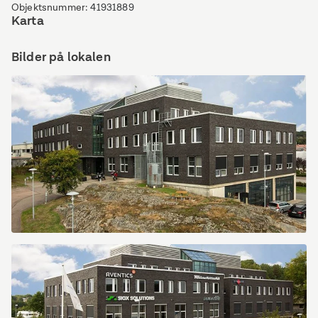
Objektsnummer
:
41931889
Karta
Bilder på lokalen
Victor
Hasselblads
gata
9