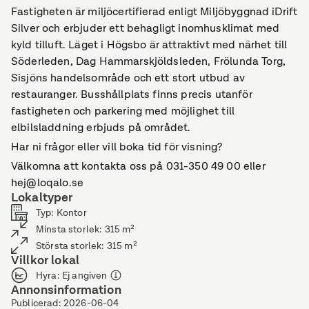
Fastigheten är miljöcertifierad enligt Miljöbyggnad iDrift
Silver och erbjuder ett behagligt inomhusklimat med
kyld tilluft. Läget i Högsbo är attraktivt med närhet till
Söderleden, Dag Hammarskjöldsleden, Frölunda Torg,
Sisjöns handelsområde och ett stort utbud av
restauranger. Busshållplats finns precis utanför
fastigheten och parkering med möjlighet till
elbilsladdning erbjuds på området.
Har ni frågor eller vill boka tid för visning?
Välkomna att kontakta oss på 031-350 49 00 eller
hej@loqalo.se
Lokaltyper
Typ
:
Kontor
Minsta storlek
:
315
m²
Största storlek
:
315
m²
Villkor lokal
Hyra
:
Ej angiven
Annonsinformation
Publicerad
:
2026-06-04