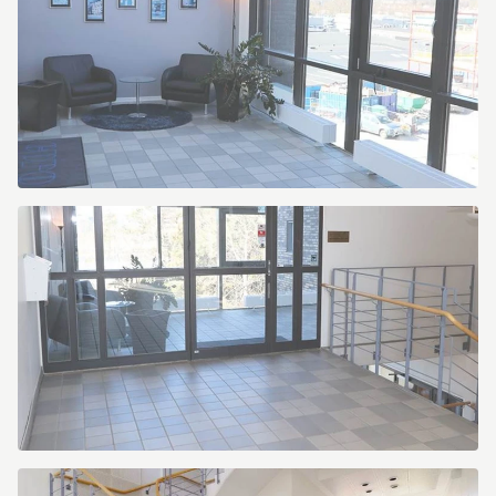
9
Victor
Hasselblads
gata
9
Victor