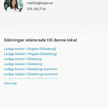
matilda@loqalo.se
076-241 77 14
Sökningar relaterade till denna lokal
Lediga kontor i Högsbo (Göteborg)
Lediga lokaler i Högsbo (Göteborg)
Lediga kontor i Göteborg
Lediga lokaler i Göteborg
Lediga kontor i Göteborgs kommun
Lediga lokaler i Göteborgs kommun
Lediga kontor i Västra Götalands län
Visa mer
Lediga lokaler i Västra Götalands län
Lediga kontor i Götaland
Lediga lokaler i Götaland
Lediga kontor i Sverige
Lediga lokaler i Sverige