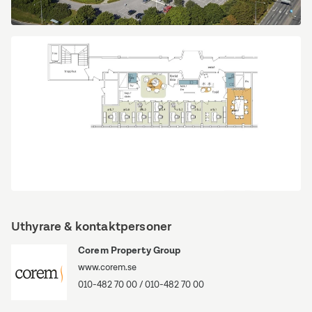
Kungsngen37_13-
9855_Limebilder.jpg
Kungsgatan
111
Uthyrare & kontaktpersoner
Corem Property Group
www.corem.se
010-482 70 00
/
010-482 70 00