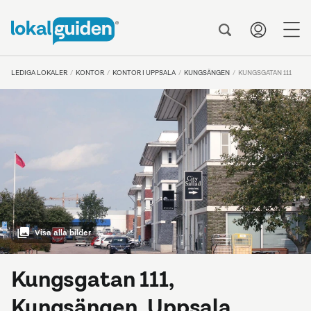
me
LEDIGA LOKALER
KONTOR
KONTOR I UPPSALA
KUNGSÄNGEN
KUNGSGATAN 111
Visa alla bilder
Kungsgatan 111,
Kungsängen, Uppsala