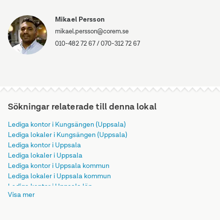
Mikael Persson
mikael.persson@corem.se
010-482 72 67
/
070-312 72 67
Sökningar relaterade till denna lokal
Lediga kontor i Kungsängen (Uppsala)
Lediga lokaler i Kungsängen (Uppsala)
Lediga kontor i Uppsala
Lediga lokaler i Uppsala
Lediga kontor i Uppsala kommun
Lediga lokaler i Uppsala kommun
Lediga kontor i Uppsala län
Visa mer
Lediga lokaler i Uppsala län
Lediga kontor i Svealand
Lediga lokaler i Svealand