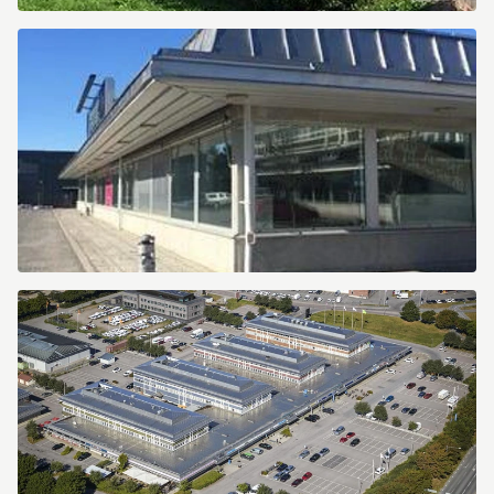
4PIR7D4BHGPKFHNF_w300_h200_smCropCenter_rc_msu1_Limebilde
4OV3O35C4UMCRPFJ_w300_h200_smCropCenter_rc_msu1_Limebild