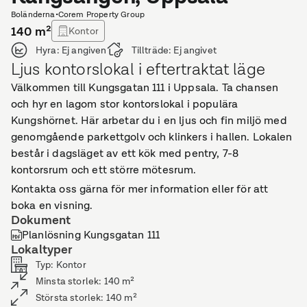
Boländerna
•
Corem Property Group
140
m²
Kontor
Hyra:
Ej angiven
Tillträde:
Ej angivet
Ljus kontorslokal i eftertraktat läge
Välkommen till Kungsgatan 111 i Uppsala. Ta chansen
och hyr en lagom stor kontorslokal i populära
Kungshörnet. Här arbetar du i en ljus och fin miljö med
genomgående parkettgolv och klinkers i hallen. Lokalen
består i dagsläget av ett kök med pentry, 7-8
kontorsrum och ett större mötesrum.
Kontakta oss gärna för mer information eller för att
boka en visning.
Dokument
Planlösning Kungsgatan 111
Lokaltyper
Typ
:
Kontor
Minsta storlek
:
140
m²
Största storlek
:
140
m²