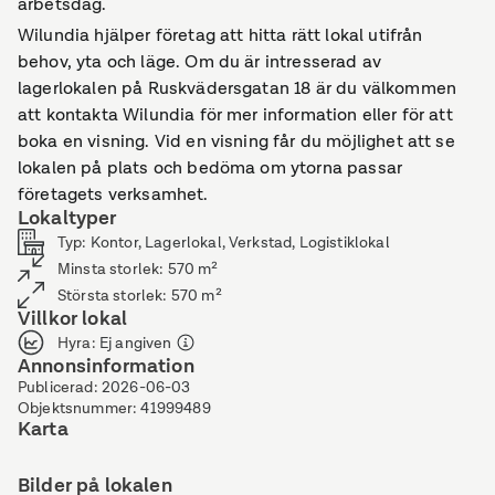
arbetsdag.
Wilundia hjälper företag att hitta rätt lokal utifrån
behov, yta och läge. Om du är intresserad av
lagerlokalen på Ruskvädersgatan 18 är du välkommen
att kontakta Wilundia för mer information eller för att
boka en visning. Vid en visning får du möjlighet att se
lokalen på plats och bedöma om ytorna passar
företagets verksamhet.
Lokaltyper
Typ
:
Kontor, Lagerlokal, Verkstad, Logistiklokal
Minsta storlek
:
570
m²
Största storlek
:
570
m²
Villkor lokal
Hyra
:
Ej angiven
Annonsinformation
Publicerad
:
2026-06-03
Objektsnummer
:
41999489
Karta
Bilder på lokalen