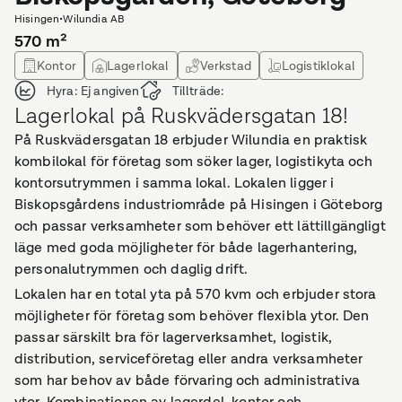
Hisingen
•
Wilundia AB
570
m²
Kontor
Lagerlokal
Verkstad
Logistiklokal
Hyra:
Ej angiven
Tillträde:
Lagerlokal på Ruskvädersgatan 18!
På Ruskvädersgatan 18 erbjuder Wilundia en praktisk
kombilokal för företag som söker lager, logistikyta och
kontorsutrymmen i samma lokal. Lokalen ligger i
Biskopsgårdens industriområde på Hisingen i Göteborg
och passar verksamheter som behöver ett lättillgängligt
läge med goda möjligheter för både lagerhantering,
personalutrymmen och daglig drift.
Lokalen har en total yta på 570 kvm och erbjuder stora
möjligheter för företag som behöver flexibla ytor. Den
passar särskilt bra för lagerverksamhet, logistik,
distribution, serviceföretag eller andra verksamheter
som har behov av både förvaring och administrativa
ytor. Kombinationen av lagerdel, kontor och