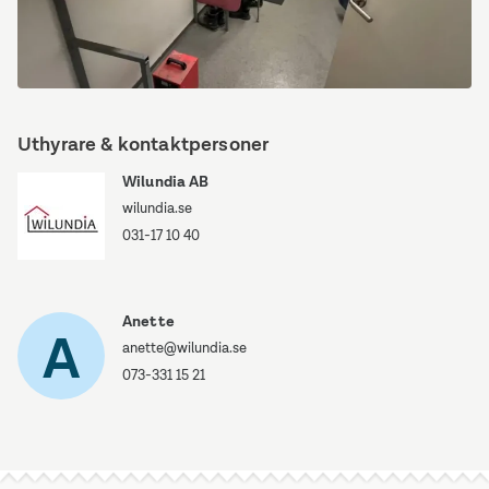
Dusch-
o-
Uthyrare & kontaktpersoner
toalett-
markplan-
Wilundia AB
1000x750.webp
wilundia.se
031-17 10 40
Anette
A
anette@wilundia.se
073-331 15 21