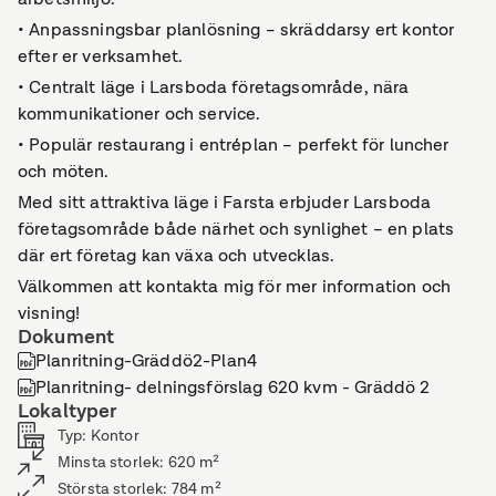
• Anpassningsbar planlösning – skräddarsy ert kontor
efter er verksamhet.
• Centralt läge i Larsboda företagsområde, nära
kommunikationer och service.
• Populär restaurang i entréplan – perfekt för luncher
och möten.
Med sitt attraktiva läge i Farsta erbjuder Larsboda
företagsområde både närhet och synlighet – en plats
där ert företag kan växa och utvecklas.
Välkommen att kontakta mig för mer information och
visning!
Dokument
Planritning-Gräddö2-Plan4
Planritning- delningsförslag 620 kvm - Gräddö 2
Lokaltyper
Typ
:
Kontor
Minsta storlek
:
620
m²
Största storlek
:
784
m²