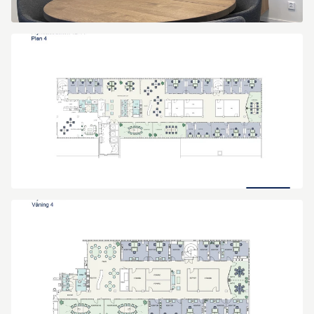
IMG_1615
Gräddö
2
Plan
4
ca_800_kvm