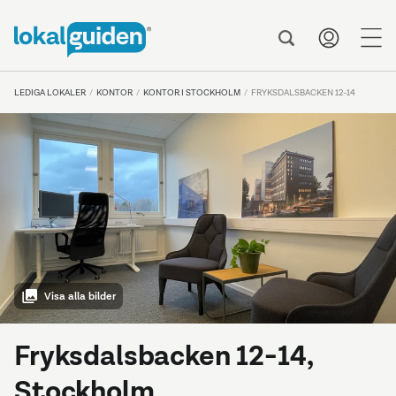
me
LEDIGA LOKALER
KONTOR
KONTOR I STOCKHOLM
FRYKSDALSBACKEN 12-14
Visa alla bilder
Fryksdalsbacken 12-14,
Stockholm