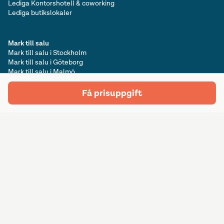
Lediga Kontorshotell & coworking
Lediga butikslokaler
Mark till salu
Mark till salu i Stockholm
Mark till salu i Göteborg
Mark till salu i Malmö
Mark till salu i Uppsala
Få prisuppgift
Prenumerera på nyhetsbrev
Prenumerera
E-postadress
Följ oss på sociala medier
©
2026
Lokalguiden Sverige AB. Götgatan 15, 411 05 Göteborg. Org.nr:
556553-5381. Alla rättigheter förbehållna.
Allmänna villkor
Integritetspolicy
Cookieinformation
Annonseringspolicy