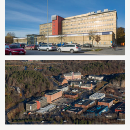
_A1A4316
IMG_7326