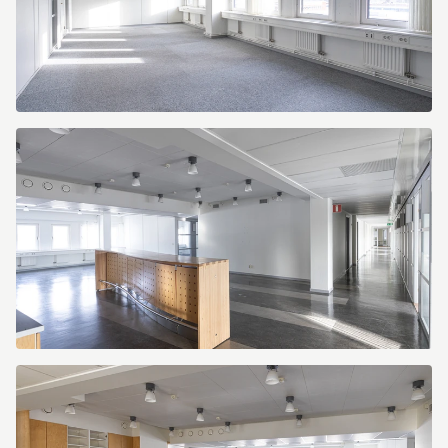
275A0091
275A0121