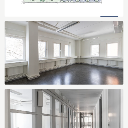
Gräddö
2
våning
4
(2022)
OMB-
ca620kvm_page-
0001
(1)
275A0109