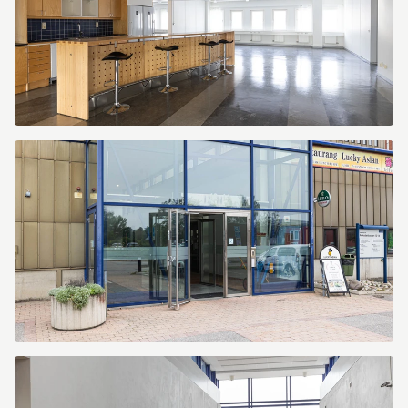
275A0124
LC7A5016