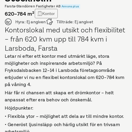
Farsta
•
Stendörren Fastigheter AB
Annons plus
620–784
m²
Kontor
Hyra:
Ej angiven
Tillträde:
Ej angivet
Kontorslokal med utsikt och flexibilitet
– från 620 kvm upp till 784 kvm i
Larsboda, Farsta
Letar ni efter ett kontor med utmärkt läge, stora
möjligheter och inspirerande arbetsmiljö? På
Fryksdalsbacken 12–14 i Larsboda företagsområde
erbjuder vi nu en flexibel kontorslokal om 620–784 kvm
på våning 4.
Här får ni chansen att skapa ert drömkontor – helt
anpassat efter era behov och önskemål.
Höjdpunkter:
• Flexibla ytor – möjlighet att dela av till mindre kontor.
• Generöst ljusinsläpp och härlig utsikt för en trivsam
arbetsmiljö.