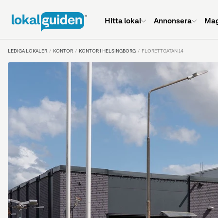
Hitta lokal
Annonsera
Mag
LEDIGA LOKALER
KONTOR
KONTOR I HELSINGBORG
FLORETTGATAN 14