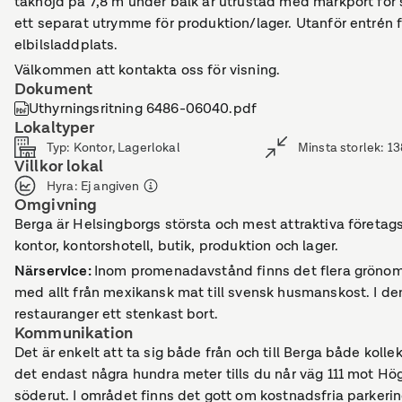
takhöjd på 7,8 m under balk är utrustad med markport för 
ett separat utrymme för produktion/lager. Utanför entrén f
elbilsladdplats.
Välkommen att kontakta oss för visning.
Dokument
Uthyrningsritning 6486-06040.pdf
Lokaltyper
Typ
:
Kontor, Lagerlokal
Minsta storlek
:
13
Villkor lokal
Hyra
:
Ej angiven
Omgivning
Berga är Helsingborgs största och mest attraktiva företags
kontor, kontorshotell, butik, produktion och lager.
Närservice
:
Inom promenadavstånd finns det flera grönomr
med allt från mexikansk mat till svensk husmanskost. I de
restauranger ett stenkast bort.
Kommunikation
Det är enkelt att ta sig både från och till Berga både kolle
det endast några hundra meter tills du når väg 111 mot H
söderut. I området finns det gott om kostnadsfria parkerin