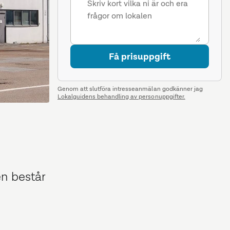
Få prisuppgift
Genom att slutföra intresseanmälan godkänner jag
Lokalguidens behandling av personuppgifter.
en består