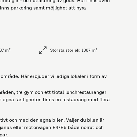
smidig in- och utlastning av gods. Här finns även
inns parkering samt möjlighet att hyra
87
m²
Största storlek
:
1387
m²
område. Här erbjuder vi lediga lokaler i form av
åden, tre gym och ett tiotal lunchrestauranger
n egna fastigheten finns en restaurang med flera
ktivt och med den egna bilen. Väljer du bilen är
öganäs eller motorvägen E4/E6 både norrut och
gar.