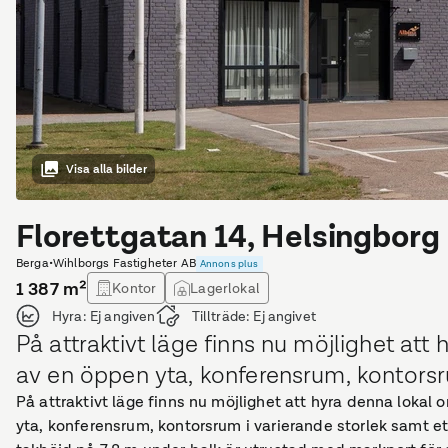
Visa alla bilder
Florettgatan 14, Helsingborg
Berga
•
Wihlborgs Fastigheter AB
Annons plus
1 387
m²
Kontor
Lagerlokal
Hyra:
Ej angiven
Tillträde:
Ej angivet
På attraktivt läge finns nu möjlighet at
av en öppen yta, konferensrum, kontorsru
På attraktivt läge finns nu möjlighet att hyra denna loka
yta, konferensrum, kontorsrum i varierande storlek samt 