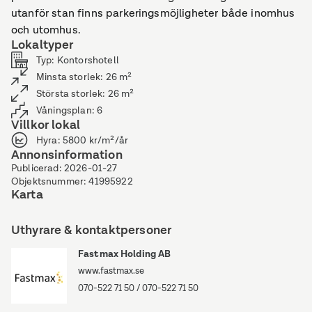
utanför stan finns parkeringsmöjligheter både inomhus
och utomhus.
Lokaltyper
Typ
:
Kontorshotell
Minsta storlek
:
26
m²
Största storlek
:
26
m²
Våningsplan
:
6
Villkor lokal
Hyra
:
5800 kr/m²/år
Annonsinformation
Publicerad
:
2026-01-27
Objektsnummer
:
41995922
Karta
Uthyrare & kontaktpersoner
Fastmax Holding AB
www.fastmax.se
070-522 71 50
/
070-522 71 50