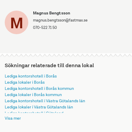
Magnus Bengtsson
M
magnus.bengtsson@fastmax.se
070-522 71 50
Sökningar relaterade till denna lokal
Lediga kontorshotell i Borås
Lediga lokaler i Borås
Lediga kontorshotell i Borås kommun
Lediga lokaler i Borås kommun
Lediga kontorshotell i Västra Götalands län
Lediga lokaler i Västra Götalands län
Lediga kontorshotell i Götaland
Visa mer
Lediga lokaler i Götaland
Lediga kontorshotell i Sverige
Lediga lokaler i Sverige