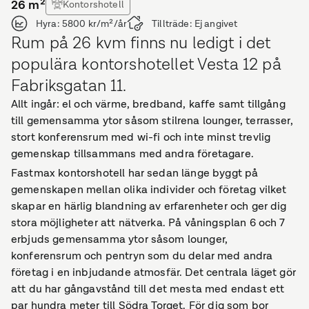
26
m²
Kontorshotell
Hyra:
5800 kr/m²/år
Tillträde:
Ej angivet
Rum på 26 kvm finns nu ledigt i det
populära kontorshotellet Vesta 12 på
Fabriksgatan 11.
Allt ingår: el och värme, bredband, kaffe samt tillgång
till gemensamma ytor såsom stilrena lounger, terrasser,
stort konferensrum med wi-fi och inte minst trevlig
gemenskap tillsammans med andra företagare.
Fastmax kontorshotell har sedan länge byggt på
gemenskapen mellan olika individer och företag vilket
skapar en härlig blandning av erfarenheter och ger dig
stora möjligheter att nätverka. På våningsplan 6 och 7
erbjuds gemensamma ytor såsom lounger,
konferensrum och pentryn som du delar med andra
företag i en inbjudande atmosfär. Det centrala läget gör
att du har gångavstånd till det mesta med endast ett
par hundra meter till Södra Torget. För dig som bor