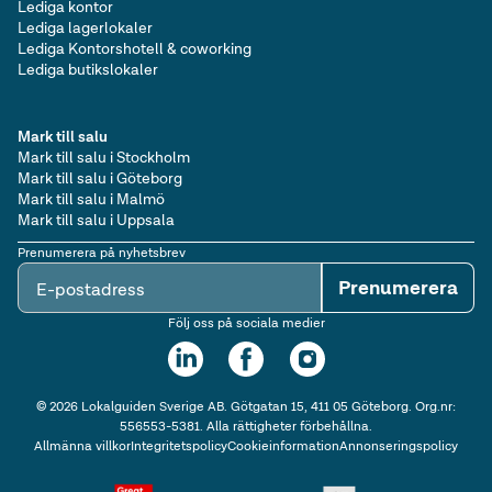
Lediga kontor
Lediga lagerlokaler
Lediga Kontorshotell & coworking
Lediga butikslokaler
Mark till salu
Mark till salu i Stockholm
Mark till salu i Göteborg
Mark till salu i Malmö
Mark till salu i Uppsala
Prenumerera på nyhetsbrev
Prenumerera
E-postadress
Följ oss på sociala medier
©
2026
Lokalguiden Sverige AB. Götgatan 15, 411 05 Göteborg. Org.nr:
556553-5381. Alla rättigheter förbehållna.
Allmänna villkor
Integritetspolicy
Cookieinformation
Annonseringspolicy