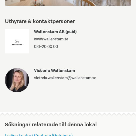
Kungsgatan
20
Uthyrare & kontaktpersoner
Wallenstam AB (publ)
www.wallenstam.se
031-20 00 00
Victoria Wallenstam
victoria.wallenstam@wallenstam.se
Sökningar relaterade till denna lokal
Lediga kontor i Centrum (Göteborg)