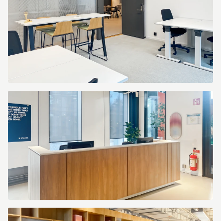
5204_Building
Exterior
1.jpg
Spaces_Stockholm,
Hammarbybacken
27_Sweden_Centre
5204_Office
2.jpg
Spaces_Stockholm,