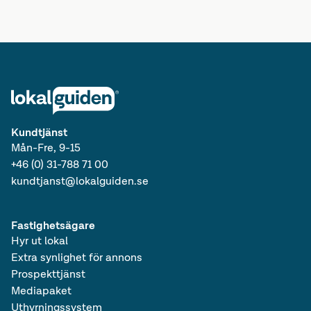
Lediga lokaler i Stockholms län
Lediga kontor i Svealand
Lediga kontorshotell i Svealand
Lediga lokaler i Svealand
Lediga kontor i Sverige
Lediga kontorshotell i Sverige
Lediga lokaler i Sverige
Lediga kontor
Lediga kontorshotell
Kundtjänst
Mån-Fre, 9-15
+46 (0) 31-788 71 00
kundtjanst@lokalguiden.se
Fastighetsägare
Hyr ut lokal
Extra synlighet för annons
Prospekttjänst
Mediapaket
Uthyrningssystem