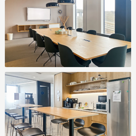
Spaces_Stockholm,
Hammarbybacken
27_Sweden_Centre
5204_Business
Lounge
2.jpg
Spaces_Stockholm,
Hammarbybacken
27_Sweden_Centre
5204_Meeting
Room
2.jpg