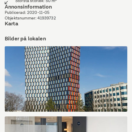
Största storlek
:
50
m²
Annonsinformation
Publicerad
:
2020-11-05
Objektsnummer
:
41939732
Karta
Bilder på lokalen
Spaces_Stockholm,
Hammarbybacken
27_Sweden_Centre