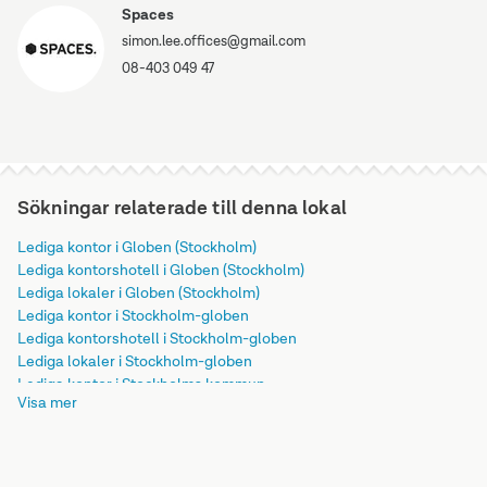
Spaces
simon.lee.offices@gmail.com
08-403 049 47
Sökningar relaterade till denna lokal
Lediga kontor i Globen (Stockholm)
Lediga kontorshotell i Globen (Stockholm)
Lediga lokaler i Globen (Stockholm)
Lediga kontor i Stockholm-globen
Lediga kontorshotell i Stockholm-globen
Lediga lokaler i Stockholm-globen
Lediga kontor i Stockholms kommun
Visa mer
Lediga kontorshotell i Stockholms kommun
Lediga lokaler i Stockholms kommun
Lediga kontor i Stockholms län
Lediga kontorshotell i Stockholms län