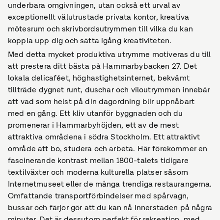
underbara omgivningen, utan också ett urval av
exceptionellt välutrustade privata kontor, kreativa
mötesrum och skrivbordsutrymmen till vilka du kan
koppla upp dig och sätta igång kreativiteten.
Med detta mycket produktiva utrymme motiveras du till
att prestera ditt bästa på Hammarbybacken 27. Det
lokala delicaféet, höghastighetsinternet, bekvämt
tillträde dygnet runt, duschar och viloutrymmen innebär
att vad som helst på din dagordning blir uppnåbart
med en gång. Ett kliv utanför byggnaden och du
promenerar i Hammarbyhöjden, ett av de mest
attraktiva områdena i södra Stockholm. Ett attraktivt
område att bo, studera och arbeta. Här förekommer en
fascinerande kontrast mellan 1800-talets tidigare
textilväxter och moderna kulturella platser såsom
Internetmuseet eller de många trendiga restaurangerna.
Omfattande transportförbindelser med spårvagn,
bussar och färjor gör att du kan nå innerstaden på några
minuter. Det är dessutom perfekt för rekreation, med