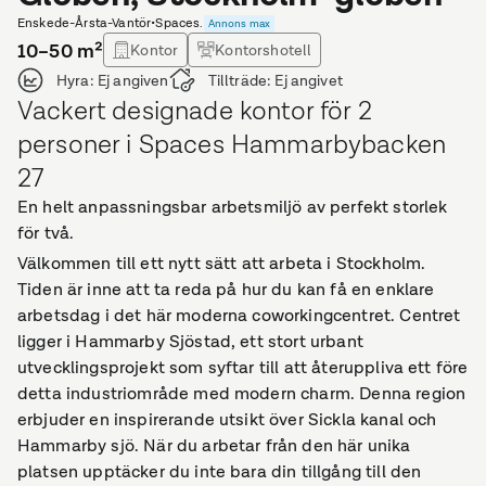
Enskede-Årsta-Vantör
•
Spaces.
Annons max
10–50
m²
Kontor
Kontorshotell
Hyra:
Ej angiven
Tillträde:
Ej angivet
Vackert designade kontor för 2
personer i Spaces Hammarbybacken
27
En helt anpassningsbar arbetsmiljö av perfekt storlek
för två.
Välkommen till ett nytt sätt att arbeta i Stockholm.
Tiden är inne att ta reda på hur du kan få en enklare
arbetsdag i det här moderna coworkingcentret. Centret
ligger i Hammarby Sjöstad, ett stort urbant
utvecklingsprojekt som syftar till att återuppliva ett före
detta industriområde med modern charm. Denna region
erbjuder en inspirerande utsikt över Sickla kanal och
Hammarby sjö. När du arbetar från den här unika
platsen upptäcker du inte bara din tillgång till den