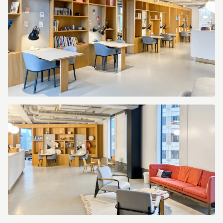
Hammarbybacken
27_Sweden_Centre
5204_Reception.jpg
Spaces_Stockholm,
Hammarbybacken
27_Sweden_Centre
5204_Coworking
1.jpg