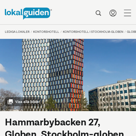
me
LEDIGA LOKALER
KONTORSHOTELL
KONTORSHOTELL I STOCKHOLM-GLOBEN
GLOB
Visa alla bilder
Hammarbybacken 27,
Globen, Stockholm-globen