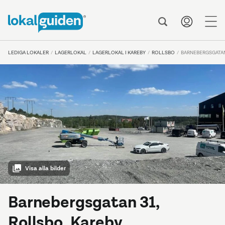
me
LEDIGA LOKALER
LAGERLOKAL
LAGERLOKAL I KAREBY
ROLLSBO
BARNEBERGSGATAN
Visa alla bilder
Barnebergsgatan 31,
Rollsbo, Kareby