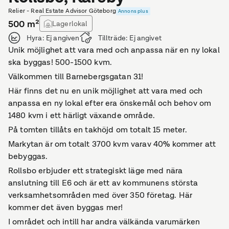
Relier - Real Estate Advisor Göteborg
Annons plus
500
m²
Lagerlokal
Hyra:
Ej angiven
Tillträde:
Ej angivet
Unik möjlighet att vara med och anpassa när en ny lokal
ska byggas! 500-1500 kvm.
Välkommen till Barnebergsgatan 31!
Här finns det nu en unik möjlighet att vara med och
anpassa en ny lokal efter era önskemål och behov om
1480 kvm i ett härligt växande område.
På tomten tillåts en takhöjd om totalt 15 meter.
Markytan är om totalt 3700 kvm varav 40% kommer att
bebyggas.
Rollsbo erbjuder ett strategiskt läge med nära
anslutning till E6 och är ett av kommunens största
verksamhetsområden med över 350 företag. Här
kommer det även byggas mer!
I området och intill har andra välkända varumärken