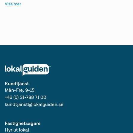
Visa mer
Lediga lokaler i Västra Götalands län
Lediga lagerlokaler i Götaland
Lediga lokaler i Götaland
Lediga lagerlokaler i Sverige
Lediga lokaler i Sverige
Lediga lagerlokaler
Kundtjänst
Mån-Fre, 9-15
+46 (0) 31-788 71 00
kundtjanst@lokalguiden.se
Fastighetsägare
Hyr ut lokal