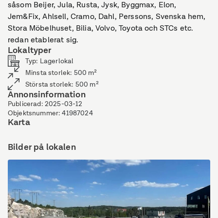
såsom Beijer, Jula, Rusta, Jysk, Byggmax, Elon,
Jem&Fix, Ahlsell, Cramo, Dahl, Perssons, Svenska hem,
Stora Möbelhuset, Bilia, Volvo, Toyota och STCs etc.
redan etablerat sig.
Lokaltyper
Typ
:
Lagerlokal
Minsta storlek
:
500
m²
Största storlek
:
500
m²
Annonsinformation
Publicerad
:
2025-03-12
Objektsnummer
:
41987024
Karta
Bilder på lokalen