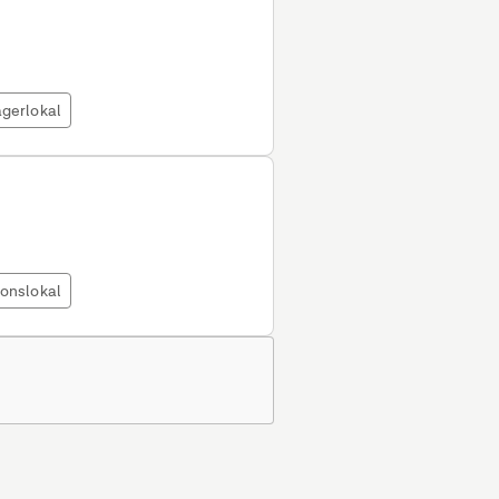
gerlokal
ionslokal
.