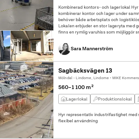
Kombinerad kontors- och lagerlokal Hyr en flexibel lokal som perfekt
kombinerar kontor och lager under samma
behöver både arbetsplats och logistiklösning. Lager/logistik/til
Lokalen erbjuder en stor lageryta med g
finns en rymlig varuhiss som möjliggör s
lastbrygga. Denna lösning gör det enkel
Sara Mannerström
Sagbäcksvägen 13
Mölndal - Lindome, Lindome • MIKE Kommersi
560–1 100 m²
Lagerlokal
Produktionslokal
Hyr representativ industrifastighet med
flexibel användning