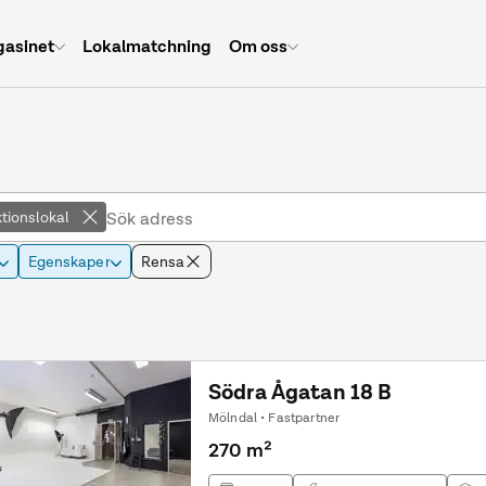
asinet
Lokalmatchning
Om oss
tionslokal
Egenskaper
Rensa
Södra Ågatan 18 B
Mölndal • Fastpartner
270 m²