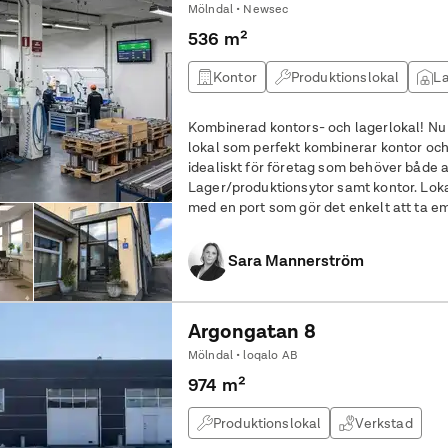
Mölndal • Newsec
536 m²
Kontor
Produktionslokal
La
Kombinerad kontors- och lagerlokal! Nu finns chansen att hyra en flexibel
lokal som perfekt kombinerar kontor och
idealiskt för företag som behöver både a
Lager/produktionsytor samt kontor. Loka
med en port som gör det enkelt att ta em
med lättare lastbil. För större
Sara Mannerström
Argongatan 8
Mölndal • loqalo AB
974 m²
Produktionslokal
Verkstad