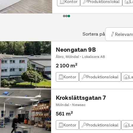
Kontor
Produktionslokal
L
1
2
3
Sortera på
Relevan
Neongatan 9B
Åbro, Mölndal • Lokalisera AB
2 100 m²
Kontor
Produktionslokal
La
Krokslättsgatan 7
Mölndal • Newsec
561 m²
Kontor
Produktionslokal
La