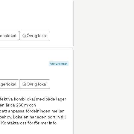
ionslokal
Övrig lokal
Annons max
gerlokal
Övrig lokal
ffektiva kombilokal med både lager
et att anpassa fördelningen mellan
ort in till
lagerdelen och kan tillträdas omgående. Kontakta oss för för mer info.