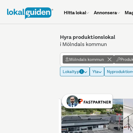
Hitta lokal
Annonsera
Mag
Hyra produktionslokal
i Mölndals kommun
Mölndals kommun
Produk
Lokaltyp
Yta
Nyproduktion
1
Betald placering