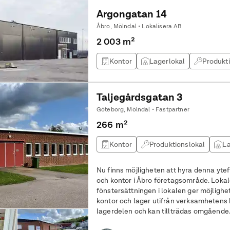
Argongatan 14
Åbro, Mölndal • Lokalisera AB
2 003 m²
Kontor
Lagerlokal
Produkt
Taljegårdsgatan 3
Göteborg, Mölndal • Fastpartner
266 m²
Kontor
Produktionslokal
La
Nu finns möjligheten att hyra denna yte
och kontor i Åbro företagsområde. Lokalen är ca 266 m och
fönstersättningen i lokalen ger möjligh
kontor och lager utifrån verksamhetens behov. Lokalen har egen p