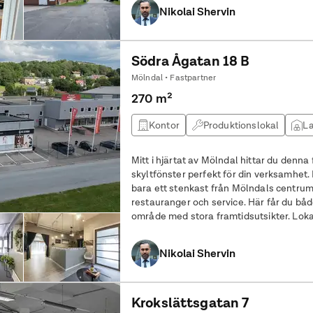
Nikolai Shervin
Södra Ågatan 18 B
Mölndal • Fastpartner
270 m²
Kontor
Produktionslokal
La
Mitt i hjärtat av Mölndal hittar du denna
skyltfönster perfekt för din verksamhet. 
bara ett stenkast från Mölndals centrum 
restauranger och service. Här får du både
område med stora framtidsutsikter. Lokalens fördelar: Generös takhöjd på
2,3 3,7 meter, vilket ger ett
Nikolai Shervin
Krokslättsgatan 7