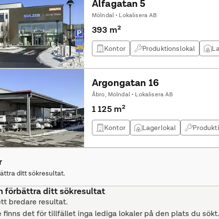
Alfagatan 5
kontakta oss för frågor och visning!
Mölndal • Lokalisera AB
393 m²
Kontor
Produktionslokal
La
Argongatan 16
Åbro, Mölndal • Lokalisera AB
1 125 m²
Kontor
Lagerlokal
Produkt
r
ättra ditt sökresultat.
n förbättra ditt sökresultat
ett bredare resultat.
 finns det för tillfället inga lediga lokaler på den plats du sökt