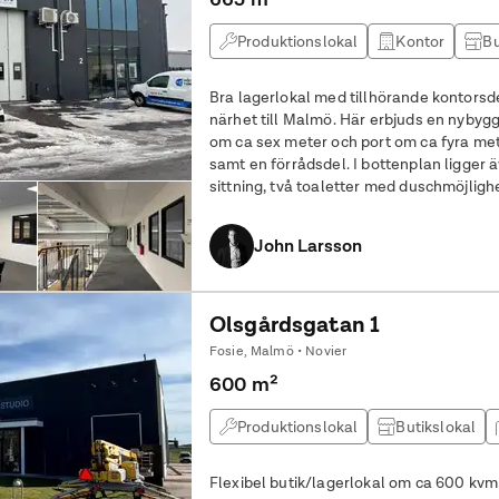
Produktionslokal
Kontor
Bu
Bra lagerlokal med tillhörande kontorsd
närhet till Malmö. Här erbjuds en nybyggd fastighet med generös takhöjd
om ca sex meter och port om ca fyra meter. I lagerdelen finns verkst
samt en förrådsdel. I bottenplan ligger ä
sittning, två toaletter med duschmöjlig
butiksyta/mottagningsdel med
John Larsson
Olsgårdsgatan 1
Fosie, Malmö • Novier
600 m²
Produktionslokal
Butikslokal
Flexibel butik/lagerlokal om ca 600 kvm 