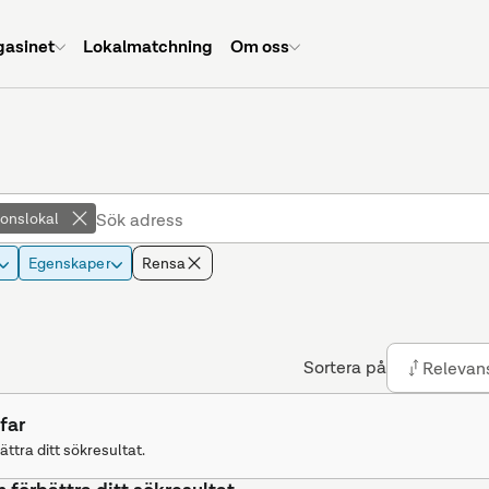
asinet
Lokalmatchning
Om oss
ionslokal
Egenskaper
Rensa
Sortera på
Relevan
far
ättra ditt sökresultat.