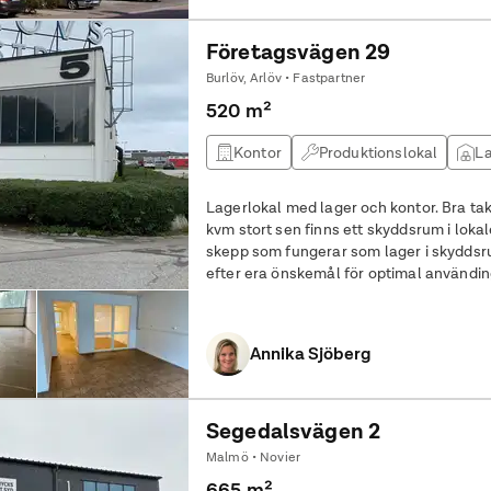
Företagsvägen 29
Burlöv, Arlöv • Fastpartner
520 m²
Kontor
Produktionslokal
La
Lagerlokal med lager och kontor. Bra takhöjd och r
kvm stort sen finns ett skyddsrum i lokal
skepp som fungerar som lager i skyddsr
efter era önskemål för optimal användin
Annika Sjöberg
Segedalsvägen 2
Malmö • Novier
665 m²