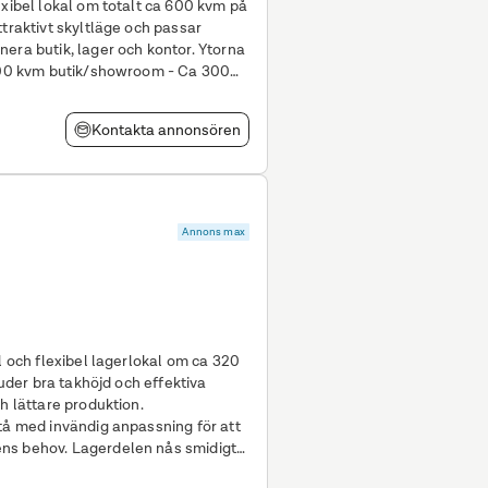
exibel lokal om totalt ca 600 kvm på
ttraktivt skyltläge och passar
butik, lager och kontor. Ytorna
 300 kvm butik/showroom - Ca 300
Kontakta annonsören
Annons max
l och flexibel lagerlokal om ca 320
juder bra takhöjd och effektiva
h lättare produktion.
tå med invändig anpassning för att
len nås smidigt