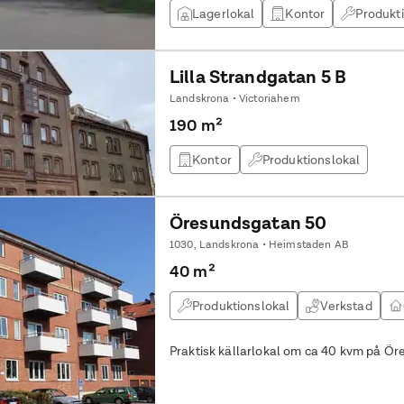
Lagerlokal
Kontor
Produkt
Lilla Strandgatan 5 B
Landskrona • Victoriahem
190 m²
Kontor
Produktionslokal
Öresundsgatan 50
1030, Landskrona • Heimstaden AB
40 m²
Produktionslokal
Verkstad
Praktisk källarlokal om ca 40 kvm på Ö