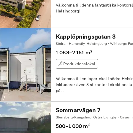
Välkomna till denna fantastiska kontors
Helsingborg!
Kapplöpningsgatan 3
Södra - Hamncity, Helsingborg • Wihlborgs Fa
1 083–2 151 m²
Produktionslokal
Välkomna till en lagerlokal i södra Hels
inkluderar även 3 st kontor i direkt anslut
på...
Sommarvägen 7
Stensberg-Kungshög, Östra Ljungby • Cirsium
500–1 000 m²