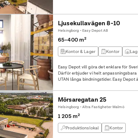
Ljusekullavägen 8-10
Helsingborg • Easy Depot AB
65–400 m²
Kontor & Lager
Kontor
Lag
Easy Depot vill göra det enklare för Sve
Därför erbjuder vi helt anpassningsbara 
UTAN långa bindningstider. Easy Depot är mycket mer än ett kontor och
mycket mer än ett lager. Här blir du en d
utöver din egen lokal får tillgång till 
Loungen.
Mörsaregatan 25
Helsingborg • Altra Fastigheter Malmö
1 205 m²
Produktionslokal
Kontor