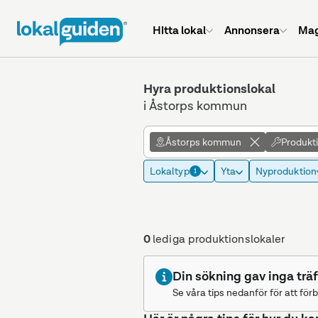
Hitta lokal
Annonsera
Mag
Hyra produktionslokal
i Åstorps kommun
Åstorps kommun
Produkt
Lokaltyp
Yta
Nyproduktion
1
0
lediga produktionslokaler
Din sökning gav inga träf
Se våra tips nedanför för att förb