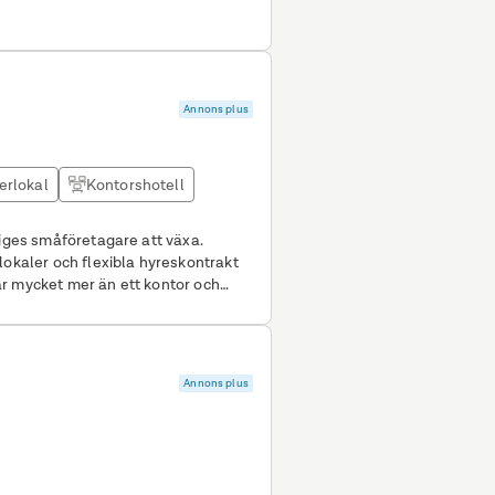
Annons plus
erlokal
Kontorshotell
riges småföretagare att växa.
lokaler och flexibla hyreskontrakt
el av vår Business park där du
de gemensamma ytorna i Easy
Annons plus