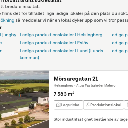
n förbättra ditt sökresultat
ett bredare resultat.
 finns det för tillfället inga lediga lokaler på den plats du sökt
sökning
så meddelar vi när en lokal dyker upp som vi tror passa
r
 Ljungby
Lediga produktionslokaler i Helsingborg
Lediga p
e
Lediga produktionslokaler i Eslöv
Lediga p
lm
Lediga produktionslokaler i Lund (Lunds
Lediga p
kommun)
Mörsaregatan 21
Helsingborg • Altra Fastigheter Malmö
7 583 m²
Lagerlokal
Produktionslokal
Stor industrifastighet bestående av lage