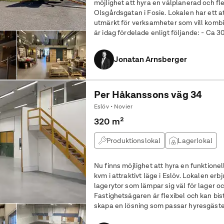
möjlighet att hyra en välplanerad och fl
Olsgårdsgatan i Fosie. Lokalen har ett a
utmärkt för verksamheter som vill kombinera 
är idag fördelade enligt följande: - Ca
kvm lager - Kontor om ca 35
Jonatan Arnsberger
Per Håkanssons väg 34
Eslöv • Novier
320 m²
Produktionslokal
Lagerlokal
Nu finns möjlighet att hyra en funktionel
kvm i attraktivt läge i Eslöv. Lokalen erb
lagerytor som lämpar sig väl för lager oc
Fastighetsägaren är flexibel och kan bis
skapa en lösning som passar hyresgästens behov. Lagerde
via markport i markplan och