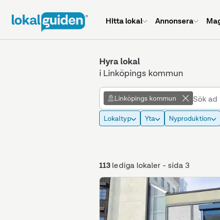
Hitta lokal
Annonsera
Mag
Hyra lokal
i Linköpings kommun
Linköpings kommun
Lokaltyp
Yta
Nyproduktion
113
lediga lokaler
- sida 3