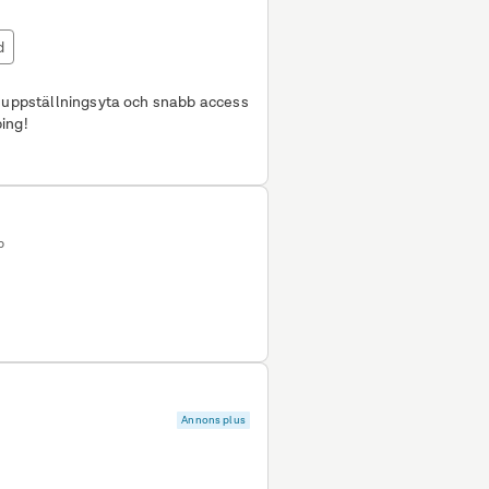
d
, uppställningsyta och snabb access
ping!
p
Annons plus