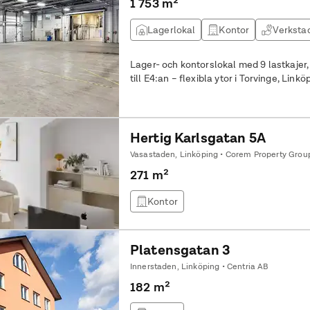
1 753 m²
Lagerlokal
Kontor
Verksta
Lager- och kontorslokal med 9 lastkajer
till E4:an – flexibla ytor i Torvinge, Linkö
Hertig Karlsgatan 5A
Vasastaden, Linköping • Corem Property Grou
271 m²
Kontor
Platensgatan 3
Innerstaden, Linköping • Centria AB
182 m²