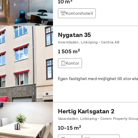
10 m²
Kontorshotell
Nygatan 35
Innerstaden, Linköping • Centria AB
1 505 m²
Kontor
Egen fastighet med möjlighet till stor et
Hertig Karlsgatan 2
Vasastaden, Linköping • Corem Property Grou
10–15 m²