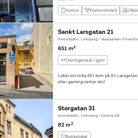
Kontor
Kontorshotell
Utbil
Sankt Larsgatan 21
Innerstaden, Linköping • Vasaparken Förvaltn
651 m²
Träningslokal / gym
Lokal om cirka 651 kvm på S:t Larsgatan
eller gaming center etc!
Storgatan 31
Innerstaden, Linköping • Centria AB
82 m²
Butikslokal