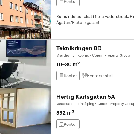
Kontor
Rumsindelad lokal i flera väderstreck. F
Ågatan/Platensgatan!
Teknikringen 8D
Mjärdevi, Linköping • Corem Property Group
10–30 m²
Kontor
Kontorshotell
Hertig Karlsgatan 5A
Vasastaden, Linköping • Corem Property Grou
392 m²
Kontor