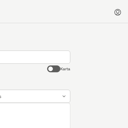
Karta
s