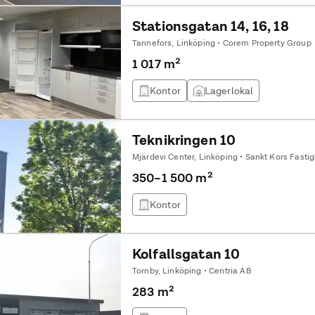
Stationsgatan 14, 16, 18
Tannefors, Linköping • Corem Property Group
1 017 m²
Kontor
Lagerlokal
Teknikringen 10
Mjärdevi Center, Linköping • Sankt Kors Fasti
350–1 500 m²
Kontor
Kolfallsgatan 10
Tornby, Linköping • Centria AB
283 m²