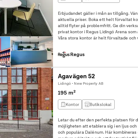
Erbjudandet gäller i mån av tillgång. Vän
aktuella priser. Boka ett helt förvaltat kontor för fyra, så ser vi till att allting
alltid flyter på problemfritt. Ge din verksamhet ett hem på 20 kvm i ett
privat kontor i Regus Lidingö Arena som 
Våra stora kontor är helt förvaltade och
från
Regus
Agavägen 52
Lidingö • New Property AB
195 m²
Kontor
Butikslokal
Letar du efter den perfekta platsen för 
möjligheten att etablera sig i en ljus oc
och populära Dalénum. Här kombineras den historiska industrikänslan med