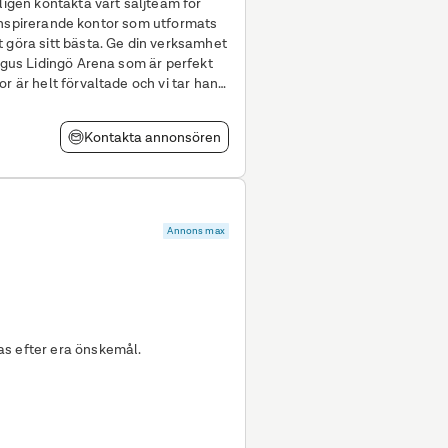
ligen kontakta vårt säljteam för
sta. Ge din verksamhet
Regus Lidingö Arena som är perfekt
r är helt förvaltade och vi tar hand
Kontakta annonsören
Annons max
as efter era önskemål.