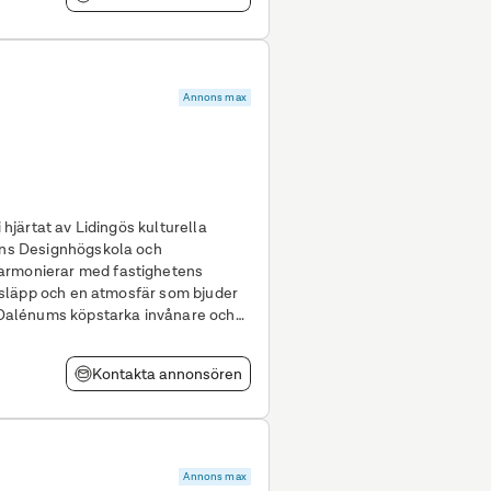
Annons max
i hjärtat av Lidingös kulturella
mans Designhögskola och
harmonierar med fastighetens
sinsläpp och en atmosfär som bjuder
a Dalénums köpstarka invånare och
tnet
Kontakta annonsören
Annons max