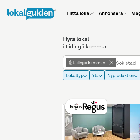
Hitta lokal
Annonsera
Mag
Hyra lokal
i Lidingö kommun
Lidingö kommun
Lokaltyp
Yta
Nyproduktion
Betald placering
Annons max