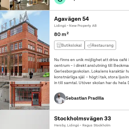
Agavägen 54
Lidingö • New Property AB
80 m²
Butikslokal
Restaurang
Nu finns en unik möjlighet att driva café 
centrum – i direkt anslutning till Beck
Gerlesborgsskolan. Lokalens karaktär 
konstnärliga själ – högt i tak, stora lju
in till samtal. Utöver skolan har du hel
de populära promenadstråken längs vat
Sebastian Pradilla
Stockholmsvägen 33
Hersby, Lidingö • Regus Stockholm