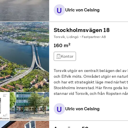
U
Ulric von Celsing
Stockholmsvägen 18
Torsvik, Lidingö • Fastpartner AB
160 m²
Kontor
Torsvik utgör en centralt belägen del av
och Elfvik möts. Området utgör en naturli
och har ett strategiskt läge med närhet 
Stockholms innerstad. Här finns goda kommunikationer Lidingöbanan
stannar vid Torsvik, och från Ropsten nå
med tunnelbanans röda linje. Flertalet
U
Ulric von Celsing