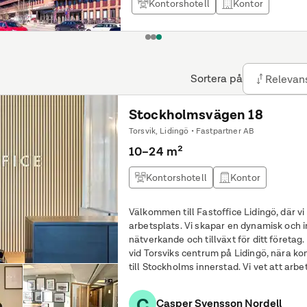
Kontorshotell
Kontor
1
2
3
Sortera på
Relevan
Stockholmsvägen 18
Torsvik, Lidingö • Fastpartner AB
10–24 m²
Kontorshotell
Kontor
Välkommen till Fastoffice Lidingö, där v
arbetsplats. Vi skapar en dynamisk och 
nätverkande och tillväxt för ditt företag
vid Torsviks centrum på Lidingö, nära 
till Stockholms innerstad. Vi vet att arbetsplatsen är så mycket mer än bara
en plats för arbete. Det är den
C
Casper Svensson Nordell