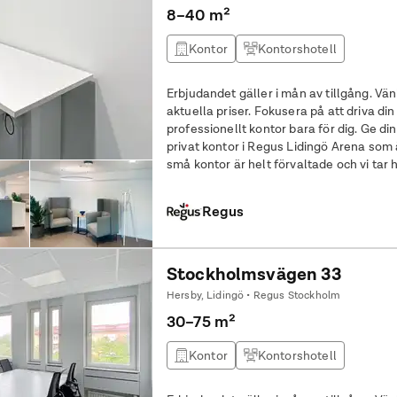
8–40 m²
Kontor
Kontorshotell
Erbjudandet gäller i mån av tillgång. Vän
aktuella priser. Fokusera på att driva din verksamhet framåt med ett
professionellt kontor bara för dig. Ge din verksamhet ett hem på 8 kvm i ett
privat kontor i Regus Lidingö Arena som 
små kontor är helt förvaltade och vi tar
möbler till
Regus
Stockholmsvägen 33
Hersby, Lidingö • Regus Stockholm
30–75 m²
Kontor
Kontorshotell