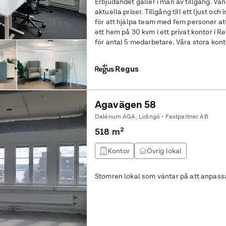
Erbjudandet gäller i mån av tillgång. Vän
aktuella priser. Tillgång till ett ljust och inspirerande kontor som utformats
för att hjälpa team med fem personer att göra sitt bä
ett hem på 30 kvm i ett privat kontor i 
för antal 5 medarbetare. Våra stora konto
om allt som
Regus
Agavägen 58
Dalénum AGA, Lidingö • Fastpartner AB
518 m²
Kontor
Övrig lokal
Stomren lokal som väntar på att anpass