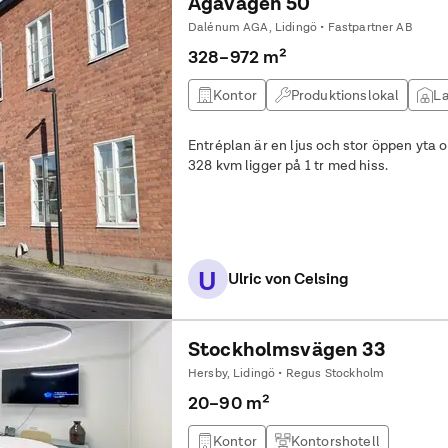
Agavägen 50
Dalénum AGA, Lidingö • Fastpartner AB
328–972 m²
Kontor
Produktionslokal
La
Entréplan är en ljus och stor öppen yta
328 kvm ligger på 1 tr med hiss.
U
Ulric von Celsing
Stockholmsvägen 33
Hersby, Lidingö • Regus Stockholm
20–90 m²
Kontor
Kontorshotell