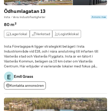
Ödhumlagatan 13
Irsta • Vera Industrifastigheter
Annons max
80 m²
Lagerlokal
Verkstad
Logistiklokal
Irsta Företagspark ligger strategiskt beläget i Irsta
Industriområde vid E18, och i nära anslutning till infarten till
Västerås stad och Västerås Flygplats. Irsta är en tätort i
Västerås Kommun, belägen ca 10 km öster om Västerås
Centrum. Här erbjuder vi varierande lokaler med fokus på
lättare industri, lager och kontor. Området omfattar ca 36 000
E
m2 mark och ca 12 000 m2 lokalarea. Lokalen som
Emil Grass
Kontakta annonsören