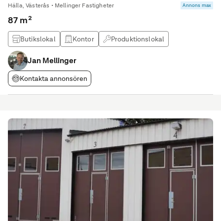
Hälla, Västerås • Mellinger Fastigheter
Annons max
87 m²
Butikslokal
Kontor
Produktionslokal
Lagerlokal
Jan Mellinger
Kontakta annonsören