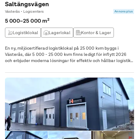
Saltängsvägen
Västerås • Logicenters
Annons plus
5 000–25 000 m²
Logistiklokal
Lagerlokal
Kontor & Lager
En ny, miljöcertifierad logistiklokal på 25 000 kvm byggs i
Västerås, där 5 000 - 25 000 kvm finns ledigt för inflytt 2026
och erbjuder moderna lösningar för effektiv och hållbar logistik.
Fastigheten ligger i ett väletablerat logistikområde med enkel
åtkomst för lastbilar och god kollektivtrafik för personal.