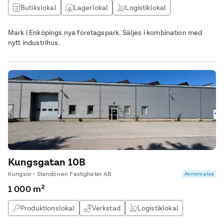
Butikslokal
Lagerlokal
Logistiklokal
Mark i Enköpings nya företagspark. Säljes i kombination med
nytt industrihus.
Kungsgatan 10B
Kungsör • Stendörren Fastigheter AB
Annons plus
1 000 m²
Produktionslokal
Verkstad
Logistiklokal