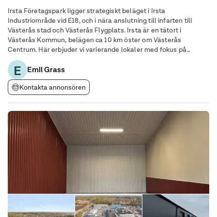
Irsta Företagspark ligger strategiskt beläget i Irsta
Industriområde vid E18, och i nära anslutning till infarten till
Västerås stad och Västerås Flygplats. Irsta är en tätort i
Västerås Kommun, belägen ca 10 km öster om Västerås
Centrum. Här erbjuder vi varierande lokaler med fokus på
lättare industri, lager och kontor. Området omfattar ca 36 000
E
m2 mark och ca 12 000 m2 lokalarea. Lokalen som
Emil Grass
Kontakta annonsören