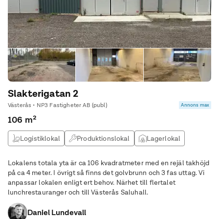
Slakterigatan 2
Västerås • NP3 Fastigheter AB (publ)
Annons max
106 m²
Logistiklokal
Produktionslokal
Lagerlokal
Verkstad
Lokalens totala yta är ca 106 kvadratmeter med en rejäl takhöjd
på ca 4 meter. I övrigt så finns det golvbrunn och 3 fas uttag. Vi
anpassar lokalen enligt ert behov. Närhet till flertalet
lunchrestauranger och till Västerås Saluhall.
Daniel Lundevall