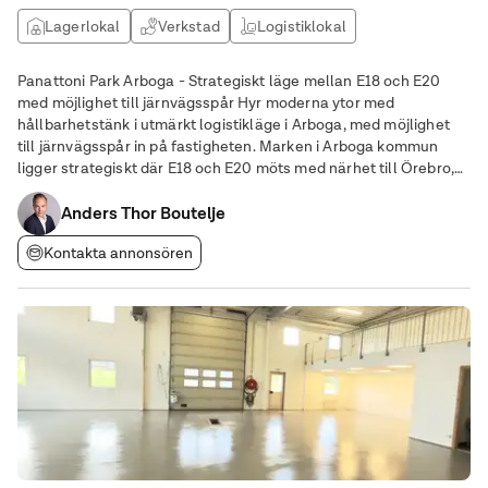
Lagerlokal
Verkstad
Logistiklokal
Panattoni Park Arboga - Strategiskt läge mellan E18 och E20
med möjlighet till järnvägsspår Hyr moderna ytor med
hållbarhetstänk i utmärkt logistikläge i Arboga, med möjlighet
till järnvägsspår in på fastigheten. Marken i Arboga kommun
ligger strategiskt där E18 och E20 möts med närhet till Örebro,
Västerås och Eskilstuna och 15 mil från Stockholm. På
fastigheten erbjuds både möjlighet till
Anders Thor Boutelje
Kontakta annonsören