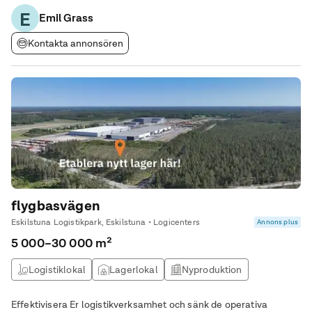
lättare industri, lager och kontor. Området omfattar ca 36 000
E
m2 mark och ca 12 000 m2 lokalarea. Lokalen som
Emil Grass
Kontakta annonsören
flygbasvägen
Eskilstuna Logistikpark, Eskilstuna • Logicenters
Annons plus
5 000–30 000 m²
Logistiklokal
Lagerlokal
Nyproduktion
Effektivisera Er logistikverksamhet och sänk de operativa