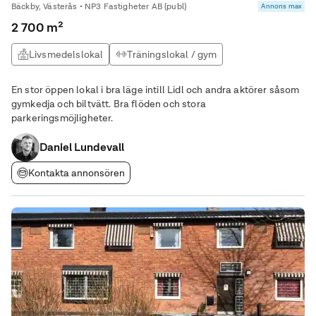
Bäckby, Västerås • NP3 Fastigheter AB (publ)
Annons max
2 700 m²
Livsmedelslokal
Träningslokal / gym
Logistiklokal
Kontor
En stor öppen lokal i bra läge intill Lidl och andra aktörer såsom
gymkedja och biltvätt. Bra flöden och stora
parkeringsmöjligheter.
Daniel Lundevall
Kontakta annonsören