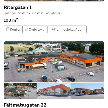
Ritargatan 1
Sjöhagen, Västerås • Gästrike Fastigheter
198 m²
Kontor
Övrig lokal
Träningslokal / gym
Studio / atlejé
Fältmätargatan 22