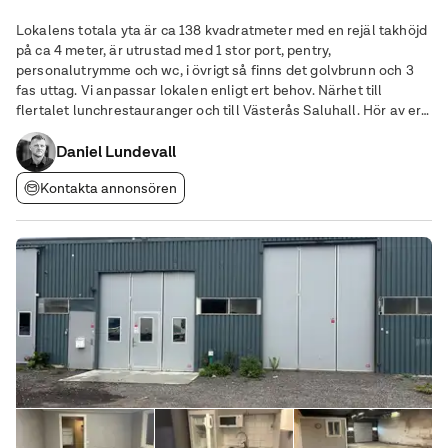
Lokalens totala yta är ca 138 kvadratmeter med en rejäl takhöjd
på ca 4 meter, är utrustad med 1 stor port, pentry,
personalutrymme och wc, i övrigt så finns det golvbrunn och 3
fas uttag. Vi anpassar lokalen enligt ert behov. Närhet till
flertalet lunchrestauranger och till Västerås Saluhall. Hör av er
för mer information och om ni vill ha en visning av lokalen.
Daniel Lundevall
Kontakta annonsören