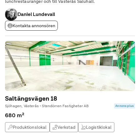
lunchrestauranger och till Västerås Saluhall.
Daniel Lundevall
Kontakta annonsören
Saltängsvägen 18
Sjöhagen, Västerås • Stendörren Fastigheter AB
Annons plus
680 m²
Produktionslokal
Verkstad
Logistiklokal
Butikslokal