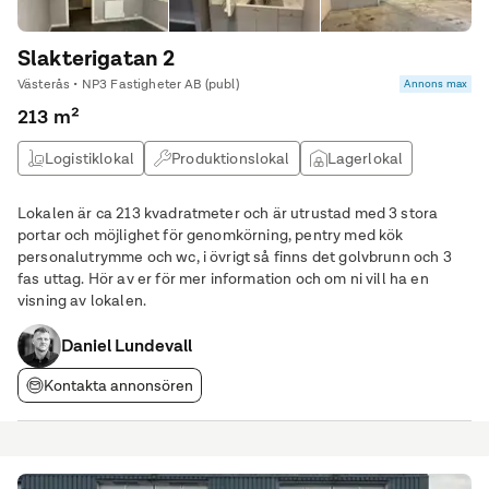
Slakterigatan 2
Västerås • NP3 Fastigheter AB (publ)
Annons max
213 m²
Logistiklokal
Produktionslokal
Lagerlokal
Verkstad
Lokalen är ca 213 kvadratmeter och är utrustad med 3 stora
portar och möjlighet för genomkörning, pentry med kök
personalutrymme och wc, i övrigt så finns det golvbrunn och 3
fas uttag. Hör av er för mer information och om ni vill ha en
visning av lokalen.
Daniel Lundevall
Kontakta annonsören