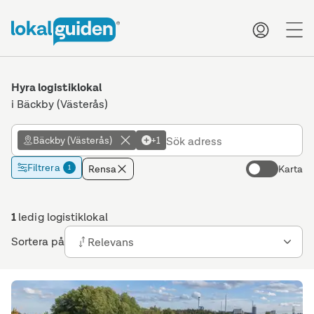
me
Hyra logistiklokal
i Bäckby (Västerås)
Bäckby (Västerås)
+1
Filtrera
Rensa
Karta
1
1
ledig logistiklokal
Sortera på
Relevans