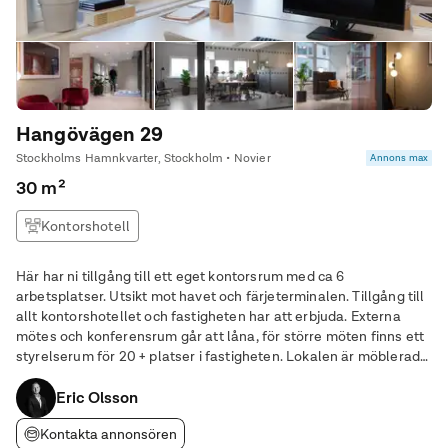
Hangövägen 29
Stockholms Hamnkvarter, Stockholm • Novier
Annons max
30 m²
Kontorshotell
Här har ni tillgång till ett eget kontorsrum med ca 6
arbetsplatser. Utsikt mot havet och färjeterminalen. Tillgång till
allt kontorshotellet och fastigheten har att erbjuda. Externa
mötes och konferensrum går att låna, för större möten finns ett
styrelserum för 20 + platser i fastigheten. Lokalen är möblerad
och går att flytta in i per omgående. I priset inågår förutom
lokalen fri tillgång till
Eric Olsson
Kontakta annonsören