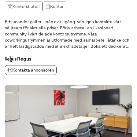
Kontorshotell
Kontor
Erbjudandet gäller i mån av tillgång. Vänligen kontakta vårt
säljteam för aktuella priser. Börja arbeta i en likasinnad
community i vårt delade kontorsutrymme. Våra
coworkingutrymmen är utformade med samarbete i åtanke och
är helt färdigställda med alla extradetaljer. Boka ett dedikerat
skrivbord eller kom på drop in och utforska vårt hotdesking-
alternativ. Öppna din verksamhet för nya
Regus
Kontakta annonsören