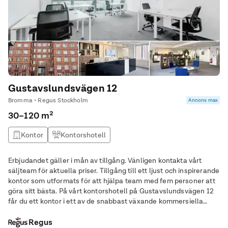
Gustavslundsvägen 12
Bromma • Regus Stockholm
Annons max
30–120 m²
Kontor
Kontorshotell
Erbjudandet gäller i mån av tillgång. Vänligen kontakta vårt
säljteam för aktuella priser. Tillgång till ett ljust och inspirerande
kontor som utformats för att hjälpa team med fem personer att
göra sitt bästa. På vårt kontorshotell på Gustavslundsvägen 12
får du ett kontor i ett av de snabbast växande kommersiella
områdena i den svenska huvudstaden. Utforska området med
enkelhet med ett
Regus