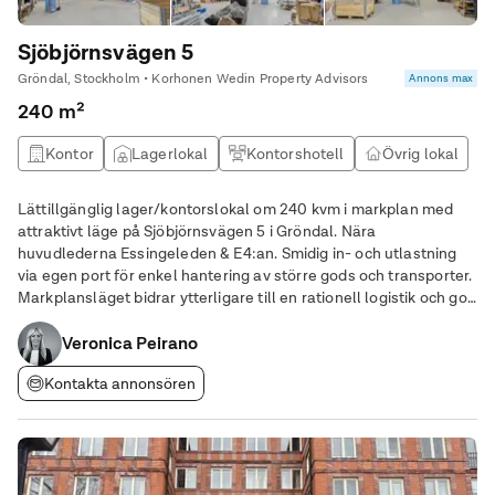
Sjöbjörnsvägen 5
Gröndal, Stockholm • Korhonen Wedin Property Advisors
Annons max
240 m²
Kontor
Lagerlokal
Kontorshotell
Övrig lokal
Lättillgänglig lager/kontorslokal om 240 kvm i markplan med
attraktivt läge på Sjöbjörnsvägen 5 i Gröndal. Nära
huvudlederna Essingeleden & E4:an. Smidig in- och utlastning
via egen port för enkel hantering av större gods och transporter.
Markplansläget bidrar ytterligare till en rationell logistik och god
tillgänglighet. Lokalen har en öppen planlösning och god
takhöjd som skapar utmärkta
Veronica Peirano
Kontakta annonsören