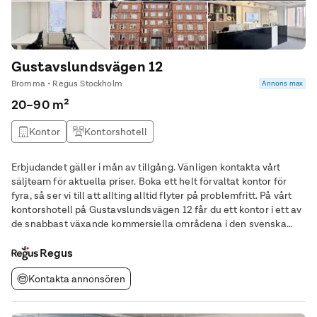
Gustavslundsvägen 12
Bromma • Regus Stockholm
Annons max
20–90 m²
Kontor
Kontorshotell
Erbjudandet gäller i mån av tillgång. Vänligen kontakta vårt
säljteam för aktuella priser. Boka ett helt förvaltat kontor för
fyra, så ser vi till att allting alltid flyter på problemfritt. På vårt
kontorshotell på Gustavslundsvägen 12 får du ett kontor i ett av
de snabbast växande kommersiella områdena i den svenska
huvudstaden. Utforska området med enkelhet med ett antal
närliggande
Regus
Kontakta annonsören