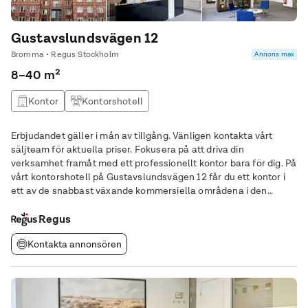
Gustavslundsvägen 12
Bromma • Regus Stockholm
Annons max
8–40 m²
Kontor
Kontorshotell
Erbjudandet gäller i mån av tillgång. Vänligen kontakta vårt
säljteam för aktuella priser. Fokusera på att driva din
verksamhet framåt med ett professionellt kontor bara för dig. På
vårt kontorshotell på Gustavslundsvägen 12 får du ett kontor i
ett av de snabbast växande kommersiella områdena i den
svenska huvudstaden. Utforska området med enkelhet med ett
antal närliggande
Regus
Kontakta annonsören