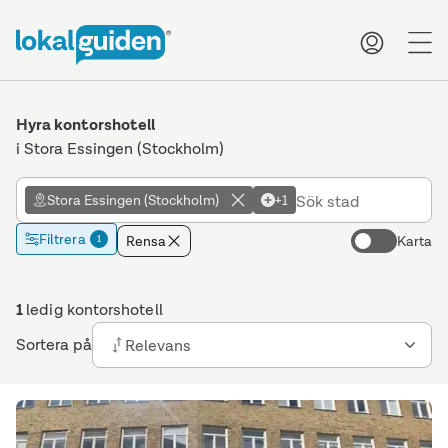
me
Hyra kontorshotell
i Stora Essingen (Stockholm)
Stora Essingen (Stockholm)
+1
Filtrera
Rensa
Karta
1
1
ledig kontorshotell
Sortera på
Relevans