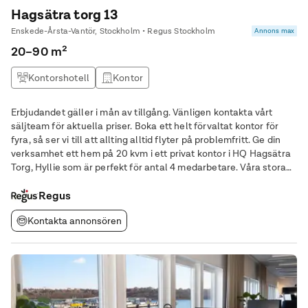
Hagsätra torg 13
Enskede-Årsta-Vantör, Stockholm • Regus Stockholm
Annons max
20–90 m²
Kontorshotell
Kontor
Erbjudandet gäller i mån av tillgång. Vänligen kontakta vårt
säljteam för aktuella priser. Boka ett helt förvaltat kontor för
fyra, så ser vi till att allting alltid flyter på problemfritt. Ge din
verksamhet ett hem på 20 kvm i ett privat kontor i HQ Hagsätra
Torg, Hyllie som är perfekt för antal 4 medarbetare. Våra stora
kontor är helt förvaltade och vi tar hand om allt som angår dem
– från
Regus
Kontakta annonsören