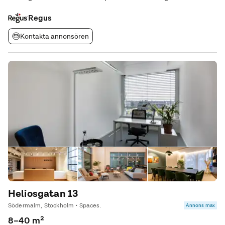
kontakt med de många framgångsrika företagen på detta
Regus
företagsnav i centrala Stockholm. Kliv
Kontakta annonsören
Heliosgatan 13
Södermalm, Stockholm • Spaces.
Annons max
8–40 m²