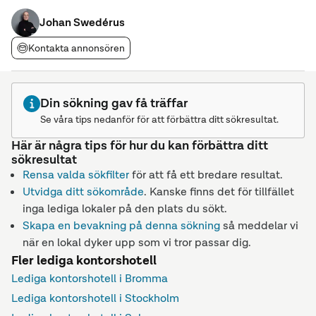
lokalen. Lokalen kan anpassas till cirka 40 personer. Det finns
en varuhiss från lastkaj direkt
Johan Swedérus
Kontakta annonsören
Din sökning gav få träffar
Se våra tips nedanför för att förbättra ditt sökresultat.
Här är några tips för hur du kan förbättra ditt
sökresultat
Rensa valda sökfilter
för att få ett bredare resultat.
Utvidga ditt sökområde
. Kanske finns det för tillfället
inga lediga lokaler på den plats du sökt.
Skapa en bevakning på denna sökning
så meddelar vi
när en lokal dyker upp som vi tror passar dig.
Fler lediga kontorshotell
Lediga kontorshotell i Bromma
Lediga kontorshotell i Stockholm