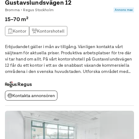
Gustavslundsvägen 12
Bromma • Regus Stockholm
Annons max
15–70 m²
Kontor
Kontorshotell
Erbjudandet gäller i mån av tillgång. Vänligen kontakta vårt
säljteam för aktuella priser. Produktiva arbetsplatser för tre där
vi tar hand om allt. På vårt kontorshotell på Gustavslundsvägen
12 får du ett kontor i ett av de snabbast växande kommersiella
områdena i den svenska huvudstaden. Utforska området med
enkelhet med ett antal närliggande transportförbindelser,
däribland en stor
Regus
Kontakta annonsören