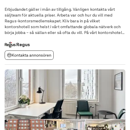
Erbjudandet gäller i mån av tillgång. Vänligen kontakta vårt
säljteam för aktuella priser. Arbeta var och hur du vill med
Regus-kontorsmedlemskapet. Kliv bara in på vilket
kontorshotell som helst i vårt omfattande globala nätverk och
börja jobba – så sällan eller så ofta du vill. På vårt kontorshotell
på Gustavslundsvägen 12 får du ett kontor i ett av de snabbast
växande kommersiella områdena
Regus
Kontakta annonsören