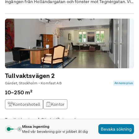
ingången från Holländargatan och fönster mot Tegnérgatan. Vi
erbjuder både korta och längre kontrakt.
Tullvaktsvägen 2
Gärdet, Stockholm • Komfast AB
Annons plus
10–250 m²
Kontorshotell
Kontor
Trevligt kontor på Gärdet/Östermalm
Missa ingenting
Bevaka sökning
Med vår bevakning gör vi jobbet åt dig