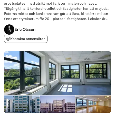
arbetsplatser med utsikt mot färjeterminalen och havet.
Tillgång till allt kontorshotellet och fastigheten har att erbjuda.
Externa mötes och konferensrum går att låna, för större möten
finns ett styrelserum för 20 + platser i fastigheten. Lokalen är
möblerad och går att flytta in i per omgående. I priset inågår
förutom lokalen fri
Eric Olsson
Kontakta annonsören