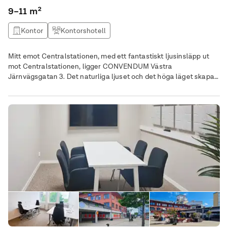
9–11 m²
Kontor
Kontorshotell
Mitt emot Centralstationen, med ett fantastiskt ljusinsläpp ut
mot Centralstationen, ligger CONVENDUM Västra
Järnvägsgatan 3. Det naturliga ljuset och det höga läget skapar
en känsla av ljus och rymd. Här finner du en blandning av öppen
planlösning samtidigt som man har tillgång till många
konferens- och samtalsrum. Här ingår ergonomiska
kontorsmöbler, all-inclusive service, frukost och
nätverksmöjligheter. Kontakta oss idag!