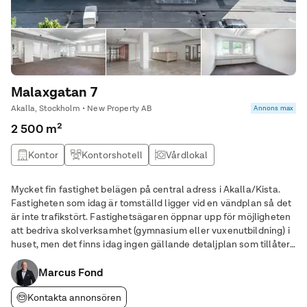
Malaxgatan 7
Akalla, Stockholm • New Property AB
Annons max
2 500 m²
Kontor
Kontorshotell
Vårdlokal
Mycket fin fastighet belägen på central adress i Akalla/Kista.
Fastigheten som idag är tomställd ligger vid en vändplan så det
är inte trafikstört. Fastighetsägaren öppnar upp för möjligheten
att bedriva skolverksamhet (gymnasium eller vuxenutbildning) i
huset, men det finns idag ingen gällande detaljplan som tillåter
det. Däremot kan man söka tillfälligt bygglov för att sedan
ändra planen.
Marcus Fond
Kontakta annonsören