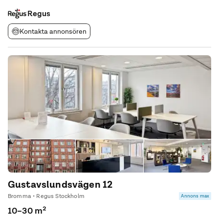
enkelhet med ett antal närliggande transportförbindelser,
däribland en stor motorväg och
Regus
Kontakta annonsören
Gustavslundsvägen 12
Bromma • Regus Stockholm
Annons max
10–30 m²