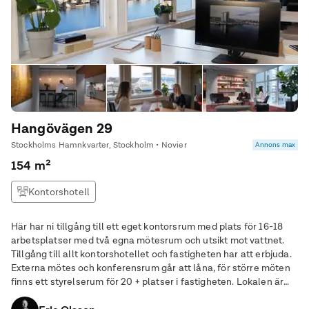
Hangövägen 29
Stockholms Hamnkvarter, Stockholm • Novier
Annons max
154 m²
Kontorshotell
Här har ni tillgång till ett eget kontorsrum med plats för 16-18
arbetsplatser med två egna mötesrum och utsikt mot vattnet.
Tillgång till allt kontorshotellet och fastigheten har att erbjuda.
Externa mötes och konferensrum går att låna, för större möten
finns ett styrelserum för 20 + platser i fastigheten. Lokalen är
möblerad och går att flytta in i per omgående. I priset inågår