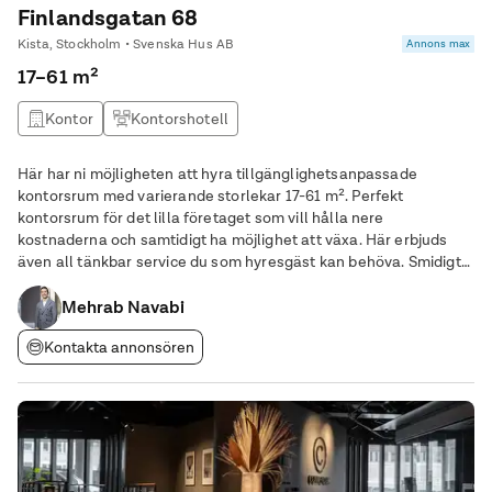
Finlandsgatan 68
Kista, Stockholm • Svenska Hus AB
Annons max
17–61 m²
Kontor
Kontorshotell
Här har ni möjligheten att hyra tillgänglighetsanpassade
kontorsrum med varierande storlekar 17-61 m². Perfekt
kontorsrum för det lilla företaget som vill hålla nere
kostnaderna och samtidigt ha möjlighet att växa. Här erbjuds
även all tänkbar service du som hyresgäst kan behöva. Smidigt
och effektivt, så du kan lägga fokus på arbetet istället! I
Mehrab Navabi
kontorspaketet ingår alltid: ✅ Fri tillgång
Kontakta annonsören