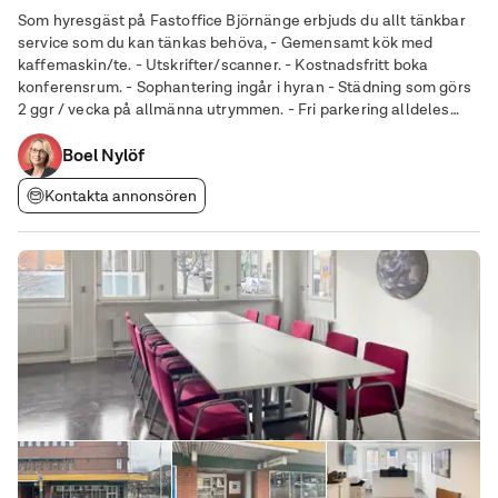
Som hyresgäst på Fastoffice Björnänge erbjuds du allt tänkbar
service som du kan tänkas behöva, - Gemensamt kök med
kaffemaskin/te. - Utskrifter/scanner. - Kostnadsfritt boka
konferensrum. - Sophantering ingår i hyran - Städning som görs
2 ggr / vecka på allmänna utrymmen. - Fri parkering alldeles
utanför - Tillgång till kontoret 7 dagar i veckan. - Eget postfack
Vill du också
Boel Nylöf
Kontakta annonsören