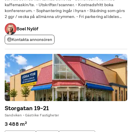
kaffemaskin/te. - Utskrifter/scanner. - Kostnadsfritt boka
konferensrum. - Sophantering ingår i hyran - Städning som görs
2 ggr / vecka på allmänna utrymmen. - Fri parkering alldeles
utanför - Tillgång till kontoret 7 dagar i veckan. - Eget postfack
Vill du också
Boel Nylöf
Kontakta annonsören
Storgatan 19-21
Sandviken • Gästrike Fastigheter
3 488 m²