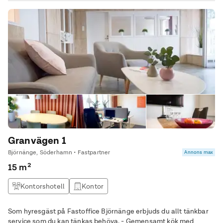
Granvägen 1
Björnänge, Söderhamn • Fastpartner
Annons max
15 m²
Kontorshotell
Kontor
Som hyresgäst på Fastoffice Björnänge erbjuds du allt tänkbar
service som du kan tänkas behöva, - Gemensamt kök med