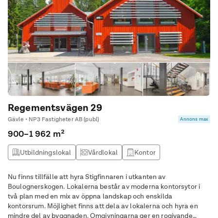
Regementsvägen 29
Gävle • NP3 Fastigheter AB (publ)
Annons max
900–1 962 m²
Utbildningslokal
Vårdlokal
Kontor
Lagerlokal
Nu finns tillfälle att hyra Stigfinnaren i utkanten av
Boulognerskogen. Lokalerna består av moderna kontorsytor i
två plan med en mix av öppna landskap och enskilda
kontorsrum. Möjlighet finns att dela av lokalerna och hyra en
mindre del av byggnaden. Omgivningarna ger en rogivande