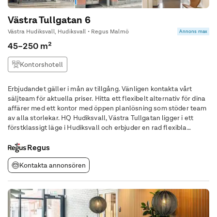
Västra Tullgatan 6
Västra Hudiksvall, Hudiksvall • Regus Malmö
Annons max
45–250 m²
Kontorshotell
Erbjudandet gäller i mån av tillgång. Vänligen kontakta vårt
säljteam för aktuella priser. Hitta ett flexibelt alternativ för dina
affärer med ett kontor med öppen planlösning som stöder team
av alla storlekar. HQ Hudiksvall, Västra Tullgatan ligger i ett
förstklassigt läge i Hudiksvall och erbjuder en rad flexibla
kontorslösningar som är skräddarsydda för att möta de olika
behoven hos
Regus
Kontakta annonsören