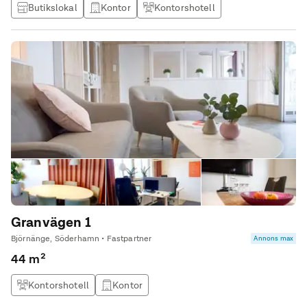
Butikslokal
Kontor
Kontorshotell
Granvägen 1
Björnänge, Söderhamn • Fastpartner
Annons max
44 m²
Kontorshotell
Kontor