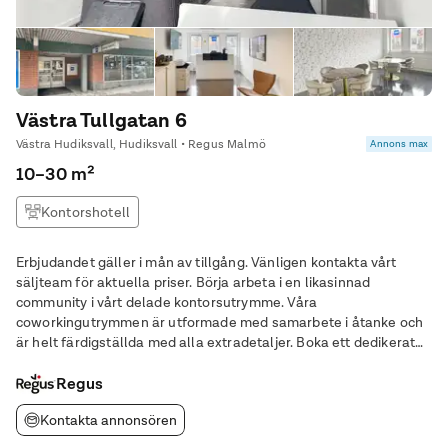
Västra Tullgatan 6
Västra Hudiksvall, Hudiksvall • Regus Malmö
Annons max
10–30 m²
Kontorshotell
Erbjudandet gäller i mån av tillgång. Vänligen kontakta vårt
säljteam för aktuella priser. Börja arbeta i en likasinnad
community i vårt delade kontorsutrymme. Våra
coworkingutrymmen är utformade med samarbete i åtanke och
är helt färdigställda med alla extradetaljer. Boka ett dedikerat
skrivbord eller kom på drop in och utforska vårt hotdesking-
alternativ. Öppna din verksamhet för nya
Regus
Kontakta annonsören