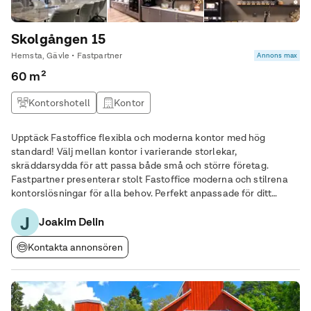
Skolgången 15
Hemsta, Gävle • Fastpartner
Annons max
60 m²
Kontorshotell
Kontor
Upptäck Fastoffice flexibla och moderna kontor med hög
standard! Välj mellan kontor i varierande storlekar,
skräddarsydda för att passa både små och större företag.
Fastpartner presenterar stolt Fastoffice moderna och stilrena
kontorslösningar för alla behov. Perfekt anpassade för ditt
företags tillväxt och trivsel. Fastpartner erbjuder sina
J
Joakim Delin
hyresgäster: - avgiftsfria parkeringsplatser
Kontakta annonsören