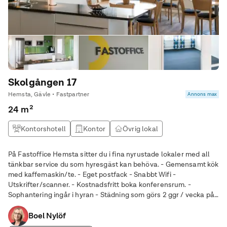
Skolgången 17
Hemsta, Gävle • Fastpartner
Annons max
24 m²
Kontorshotell
Kontor
Övrig lokal
På Fastoffice Hemsta sitter du i fina nyrustade lokaler med all
tänkbar service du som hyresgäst kan behöva. - Gemensamt kök
med kaffemaskin/te. - Eget postfack - Snabbt Wifi -
Utskrifter/scanner. - Kostnadsfritt boka konferensrum. -
Sophantering ingår i hyran - Städning som görs 2 ggr / vecka på
allmänna utrymmen. - Fri parkering alldeles utanför - Tillgång
till kontoret 7 dagar i
Boel Nylöf