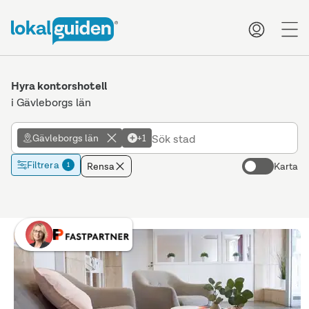
me
Hyra kontorshotell
i Gävleborgs län
Gävleborgs län
+1
Filtrera
Rensa
Karta
1