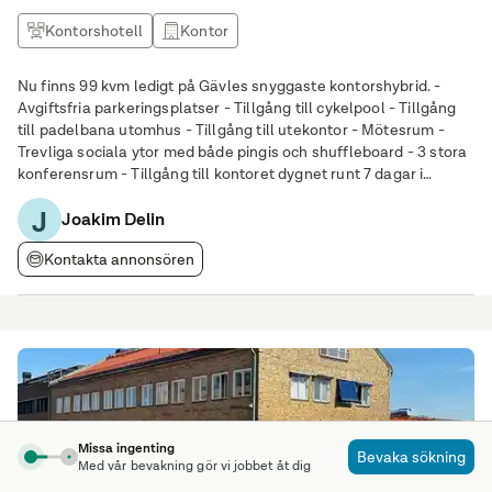
Kontorshotell
Kontor
Nu finns 99 kvm ledigt på Gävles snyggaste kontorshybrid. -
Avgiftsfria parkeringsplatser - Tillgång till cykelpool - Tillgång
till padelbana utomhus - Tillgång till utekontor - Mötesrum -
Trevliga sociala ytor med både pingis och shuffleboard - 3 stora
konferensrum - Tillgång till kontoret dygnet runt 7 dagar i
veckan - Förmåliga rabatter hos "grannarna" Actic och Dome
J
Adrenaline Zone
Joakim Delin
Kontakta annonsören
Missa ingenting
Bevaka sökning
Med vår bevakning gör vi jobbet åt dig