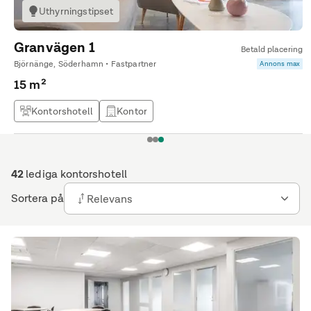
Uthyrningstipset
Granvägen 1
Betald placering
Björnänge, Söderhamn • Fastpartner
Annons max
15 m²
Kontorshotell
Kontor
1
2
3
42
lediga kontorshotell
Sortera på
Relevans