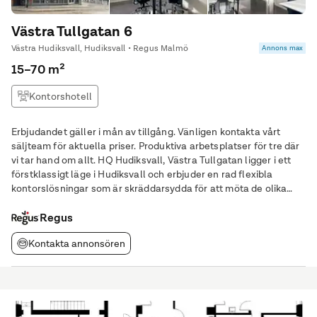
Västra Tullgatan 6
Västra Hudiksvall, Hudiksvall • Regus Malmö
Annons max
15–70 m²
Kontorshotell
Erbjudandet gäller i mån av tillgång. Vänligen kontakta vårt
säljteam för aktuella priser. Produktiva arbetsplatser för tre där
vi tar hand om allt. HQ Hudiksvall, Västra Tullgatan ligger i ett
förstklassigt läge i Hudiksvall och erbjuder en rad flexibla
kontorslösningar som är skräddarsydda för att möta de olika
behoven hos moderna företag. Beläget på Västra Tullgatan 6, är
centrum bara 140
Regus
Kontakta annonsören