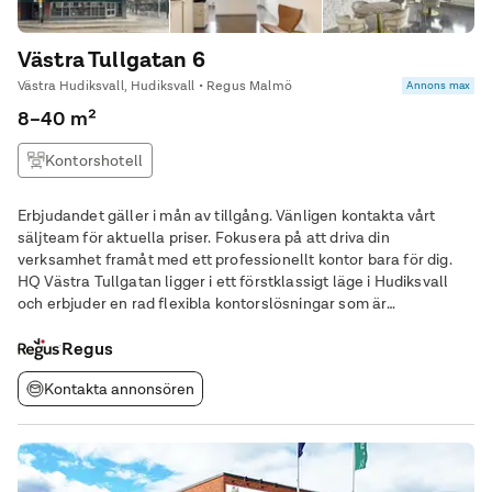
Västra Tullgatan 6
Västra Hudiksvall, Hudiksvall • Regus Malmö
Annons max
8–40 m²
Kontorshotell
Erbjudandet gäller i mån av tillgång. Vänligen kontakta vårt
säljteam för aktuella priser. Fokusera på att driva din
verksamhet framåt med ett professionellt kontor bara för dig.
HQ Västra Tullgatan ligger i ett förstklassigt läge i Hudiksvall
och erbjuder en rad flexibla kontorslösningar som är
skräddarsydda för att möta de olika behoven hos moderna
företag. Beläget på Västra Tullgatan 6, är
Regus
Kontakta annonsören