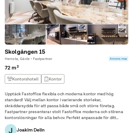
Skolgången 15
Hemsta, Gävle • Fastpartner
Annons max
72 m²
Kontorshotell
Kontor
Upptäck Fastoffice flexibla och moderna kontor med hög
standard! Välj mellan kontor i varierande storlekar,
skräddarsydda för att passa både små och större företag.
Fastpartner presenterar stolt Fastoffice moderna och stilrena
kontorslösningar för alla behov. Perfekt anpassade för ditt
företags tillväxt och trivsel. Fastpartner erbjuder sina
J
Joakim Delin
hyresgäster: - avgiftsfria parkeringsplatser