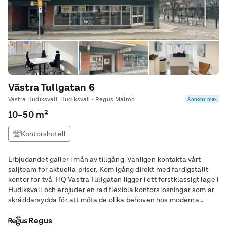
Västra Tullgatan 6
Västra Hudiksvall, Hudiksvall • Regus Malmö
Annons max
10–50 m²
Kontorshotell
Erbjudandet gäller i mån av tillgång. Vänligen kontakta vårt
säljteam för aktuella priser. Kom igång direkt med färdigställt
kontor för två. HQ Västra Tullgatan ligger i ett förstklassigt läge i
Hudiksvall och erbjuder en rad flexibla kontorslösningar som är
skräddarsydda för att möta de olika behoven hos moderna
företag. Beläget på Västra Tullgatan 6, är centrum bara 140 m (2
min promenad)
Regus