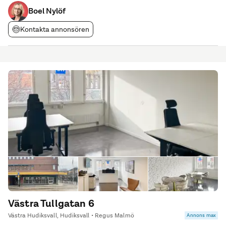
konferensrum. - Sophantering ingår i hyran - Städning av
allmänna utrymmen. - Fri parkering
Boel Nylöf
Kontakta annonsören
Västra Tullgatan 6
Västra Hudiksvall, Hudiksvall • Regus Malmö
Annons max